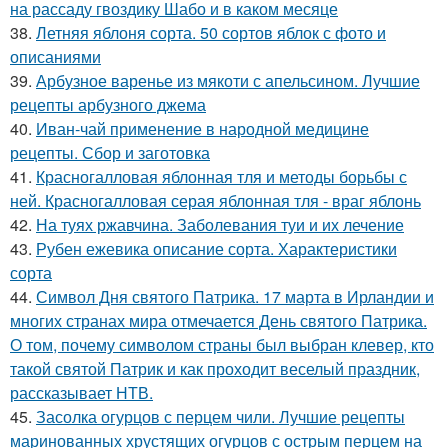
на рассаду гвоздику Шабо и в каком месяце
38.
Летняя яблоня сорта. 50 сортов яблок с фото и
описаниями
39.
Арбузное варенье из мякоти с апельсином. Лучшие
рецепты арбузного джема
40.
Иван-чай применение в народной медицине
рецепты. Сбор и заготовка
41.
Красногалловая яблонная тля и методы борьбы с
ней. Красногалловая серая яблонная тля - враг яблонь
42.
На туях ржавчина. Заболевания туи и их лечение
43.
Рубен ежевика описание сорта. Характеристики
сорта
44.
Символ Дня святого Патрика. 17 марта в Ирландии и
многих странах мира отмечается День святого Патрика.
О том, почему символом страны был выбран клевер, кто
такой святой Патрик и как проходит веселый праздник,
рассказывает НТВ.
45.
Засолка огурцов с перцем чили. Лучшие рецепты
маринованных хрустящих огурцов с острым перцем на