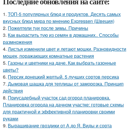
Последние обновления на сайте:
1.
ТОП-5 популярных блюд и продуктов. Десять самых
вкусных блюд мира по мнению Expressen (Швеция)
2.
Пожелтели туи после зимы. Причины
3.
Как вырастить тую из семян в домашних.. Способы
размножения
4.
Листья изменили цвет и летают мошки. Разновидности
мошек, поражающих комнатные растения
5.
Газоны и цветники на даче. Как выбрать газонные
цветы?
6.
Персик донецкий желтый. 5 лучших сортов персика
7.
Дымовая шашка для теплицы от заморозка. Принцип
действия
8.
Приусадебный участок сад огород планировка.
Планировка огорода на дачном участке: готовые схемы
для практичной и эффективной планировки своими
руками
9.
Выращивание гвоздики от А до Я. Виды и сорта