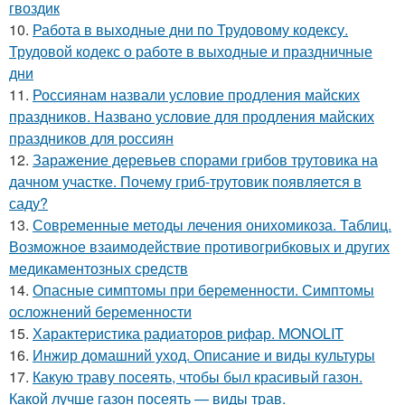
гвоздик
10.
Работа в выходные дни по Трудовому кодексу.
Трудовой кодекс о работе в выходные и праздничные
дни
11.
Россиянам назвали условие продления майских
праздников. Названо условие для продления майских
праздников для россиян
12.
Заражение деревьев спорами грибов трутовика на
дачном участке. Почему гриб-трутовик появляется в
саду?
13.
Современные методы лечения онихомикоза. Таблиц.
Возможное взаимодействие противогрибковых и других
медикаментозных средств
14.
Опасные симптомы при беременности. Симптомы
осложнений беременности
15.
Характеристика радиаторов рифар. MONOLIT
16.
Инжир домашний уход. Описание и виды культуры
17.
Какую траву посеять, чтобы был красивый газон.
Какой лучше газон посеять — виды трав.