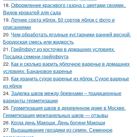
18.
Оформление красивого газона с цветами своими..
Видов кроватей для сада
19.
Летние сорта яблок. 50 сортов яблок с фото и
описаниями
20.
Чем обработать ягодные кустарники ранней весной.
Бордоская смесь или жидкость
21.
Грейпфрут из косточки в домашних условиях.
Посадка семени грейпфрута
22.
Как и сколько варить яблочное варенье в домашних
условиях. Банановое варенье
23.
Как хранить сухое варенье из яблок. Сухое варенье
из яблок
24.
Заделка швов между бревнами – традиционные
варианты герметизации
25.
Герметизация швов в деревянном доме в Москве.
Герметизация межпанельных швов — отзывы
26.
Когда день Макоши. День богини Макоши
27.
Выращивание гвоздики из семян. Семенное