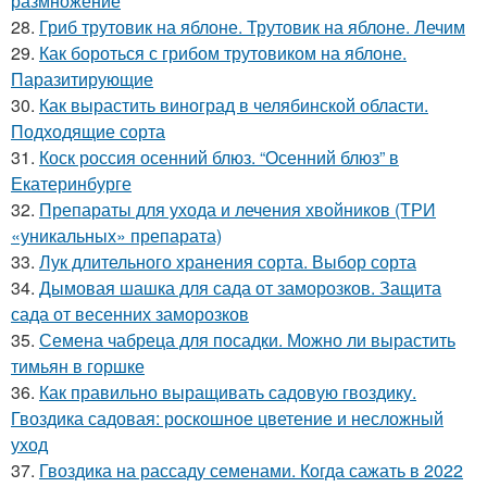
размножение
28.
Гриб трутовик на яблоне. Трутовик на яблоне. Лечим
29.
Как бороться с грибом трутовиком на яблоне.
Паразитирующие
30.
Как вырастить виноград в челябинской области.
Подходящие сорта
31.
Коск россия осенний блюз. “Осенний блюз” в
Екатеринбурге
32.
Препараты для ухода и лечения хвойников (ТРИ
«уникальных» препарата)
33.
Лук длительного хранения сорта. Выбор сорта
34.
Дымовая шашка для сада от заморозков. Защита
сада от весенних заморозков
35.
Семена чабреца для посадки. Можно ли вырастить
тимьян в горшке
36.
Как правильно выращивать садовую гвоздику.
Гвоздика садовая: роскошное цветение и несложный
уход
37.
Гвоздика на рассаду семенами. Когда сажать в 2022