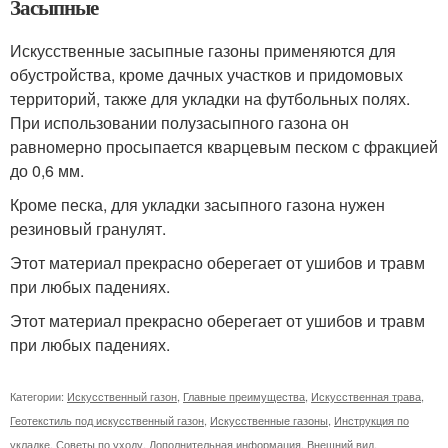
Засыпные
Искусственные засыпные газоны применяются для
обустройства, кроме дачных участков и придомовых
территорий, также для укладки на футбольных полях.
При использовании полузасыпного газона он
равномерно просыпается кварцевым песком с фракцией
до 0,6 мм.
Кроме песка, для укладки засыпного газона нужен
резиновый гранулят.
Этот материал прекрасно оберегает от ушибов и травм
при любых падениях.
Этот материал прекрасно оберегает от ушибов и травм
при любых падениях.
Категории:
Искусственный газон
,
Главные преимущества
,
Искусственная трава
,
Геотекстиль под искусственный газон
,
Искусственные газоны
,
Инструкция по
укладке
,
Советы по уходу
,
Дополнительная информация
,
Внешний вид
,