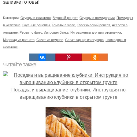
заливке готовы!
Категории:
Огурцы в желатине
,
Вкусный рецепт
,
Огурцы с помидорами
,
Помидоры
в желатине
,
Вкусные рецепты
,
Томаты в желе
,
Классический рецепт
,
Ассорти в
желатине
,
Рецепт с фото
,
Литровая банка
,
Ингредиенты для приготовления
,
Маринад из расчета
,
Салат из огурцов
,
Салат-гарнир из огурцов
,
помидоры в
желатине
Читайте также
Посадка и выращивание клубники. Инструкция по
выращиванию клубники в открытом грунте