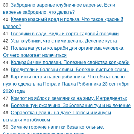
39.
Забродило варенье клубничное варенье. Если
варенье забродило, что делать?
40.
Клевер красный вред и польза. Что такое красный
клевер?
41.
Гвоздики в саду. Виды и сорта садовой гвоздики
42.
Усы клубники, что с ними делать. Деление куста
43.
Польза капусты кольраби для организма человека.
От чего помогает излечиться
44.
Кольраби чем полезен. Полезные свойства кольраби
45.
Вредители и болезни сливы. Болезни листьев сливы
46.
Картинки петр и павел рябинники. Что обязательно
нужно сделать на Петра и Павла Рябинника 23 сентября
2020 года
47.
Компот из яблок и земляники на зиму. Ингредиенты:
48.
Болезнь туи ржавчина. Заболевания туи и их лечение
49.
Обработка целины на даче. Плюсы и минусы
вспашки мотоблоком
50.
Зимние горячие напитки безалкогольные.
8 вкуснющих согревающих напитков