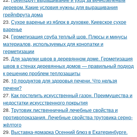
деревом. Какие условия нужны для выращивания
грейпфрута дома
23.
Сухое варенье из яблок в духовке. Киевское сухое
варенье
24.
Герметизация сруба теплый шов. Плюсы и минусы
материалов, используемых для конопатки и
герметизации
25.
Для заделки швов в деревянном доме. Герметизация
швов в стенах деревянных домов — правильный подход
к решению проблем теплозащиты
26.
10 продуктов для здоровья печени. Что нельзя
печени?
27.
Как постелить искусственный газон. Преимущества и
недостатки искусственного покрытия
28.
Трутовик лиственничный лечебные свойства и
противопоказания. Лечебные свойства трутовика серно-
жёлтого
29.
Выставка-ярмарка Осенний блюз в Екатеринбурге.