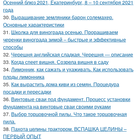
Осенний блюз 2021, Екатеринбург, 8 – 10 сентября 2021
года
30.
Выращивание земляники барон солемахер.
Основные характеристики
31.
Школка для винограда осенью. Проращиваем
черенки винограда зимой – быстрые и эффективные
способы
32.
Черешня английская сладкая. Черешня — описание
33.
Когда спеет вишня. Созрела вишня в саду
34.
Лимонник, как сажать и ухаживать. Как использовать
плоды лимонника
35.
Как вырастить дома киви из семян. Процедура
посадки и пересадки
36.
Винтовые сваи под фундамент. Процесс установки
фундамента на винтовые сваи своими руками
37.
Выбор торцовочной пилы. Что такое торцовочная
пила.
38.
Пахота целины трактором. ВСПАШКА ЦЕЛИНЫ –
ПЕРВЫЙ ОПЫТ