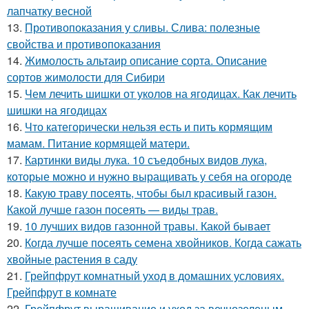
лапчатку весной
13.
Противопоказания у сливы. Слива: полезные
свойства и противопоказания
14.
Жимолость альтаир описание сорта. Описание
сортов жимолости для Сибири
15.
Чем лечить шишки от уколов на ягодицах. Как лечить
шишки на ягодицах
16.
Что категорически нельзя есть и пить кормящим
мамам. Питание кормящей матери.
17.
Картинки виды лука. 10 съедобных видов лука,
которые можно и нужно выращивать у себя на огороде
18.
Какую траву посеять, чтобы был красивый газон.
Какой лучше газон посеять — виды трав.
19.
10 лучших видов газонной травы. Какой бывает
20.
Когда лучше посеять семена хвойников. Когда сажать
хвойные растения в саду
21.
Грейпфрут комнатный уход в домашних условиях.
Грейпфрут в комнате
22.
Грейпфрут выращивание и уход за вечнозеленым