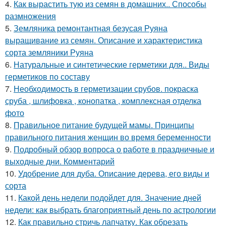
4.
Как вырастить тую из семян в домашних.. Способы
размножения
5.
Земляника ремонтантная безусая Руяна
выращивание из семян. Описание и характеристика
сорта земляники Руяна
6.
Натуральные и синтетические герметики для.. Виды
герметиков по составу
7.
Необходимость в герметизации срубов. покраска
сруба , шлифовка , конопатка , комплексная отделка
фото
8.
Правильное питание будущей мамы. Принципы
правильного питания женщин во время беременности
9.
Подробный обзор вопроса о работе в праздничные и
выходные дни. Комментарий
10.
Удобрение для дуба. Описание дерева, его виды и
сорта
11.
Какой день недели подойдет для. Значение дней
недели: как выбрать благоприятный день по астрологии
12.
Как правильно стричь лапчатку. Как обрезать