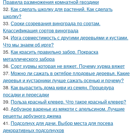
Правила размножения комнатной гвоздики
32.
Как сделать школку для растений. Как сделать
школку?
33.
Сроки созревания винограда по сортам.
Классификация сортов винограда
34.
Ирга совместимость с другими деревьями и кустами.
Что мы знаем об ирге?
35.
Как красить правильно забор. Покраска
металлического забора
36.
Сорт хурмы которая не вяжет. Почему хурма вяжет
37.
Можно ли сажать в октябре плодовые деревья. Какие
деревья и кустарники лучше сажать осенью и почему?
38.
Как вырастить дома киви из семян. Процедура
посадки и пересадки
39.
Польза красный клевер. Что такое красный клевер?
40.
Арбузное варенье из мякоти с апельсином. Лучшие
рецепты арбузного джема
41.
Подсолнух для дачи. Выбор места для посева
декоративных подсолнухов