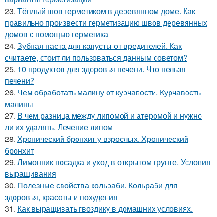
23.
Тёплый шов герметиком в деревянном доме. Как
правильно произвести герметизацию швов деревянных
домов с помощью герметика
24.
Зубная паста для капусты от вредителей. Как
считаете, стоит ли пользоваться данным советом?
25.
10 продуктов для здоровья печени. Что нельзя
печени?
26.
Чем обработать малину от курчавости. Курчавость
малины
27.
В чем разница между липомой и атеромой и нужно
ли их удалять. Лечение липом
28.
Хронический бронхит у взрослых. Хронический
бронхит
29.
Лимонник посадка и уход в открытом грунте. Условия
выращивания
30.
Полезные свойства кольраби. Кольраби для
здоровья, красоты и похудения
31.
Как выращивать гвоздику в домашних условиях.