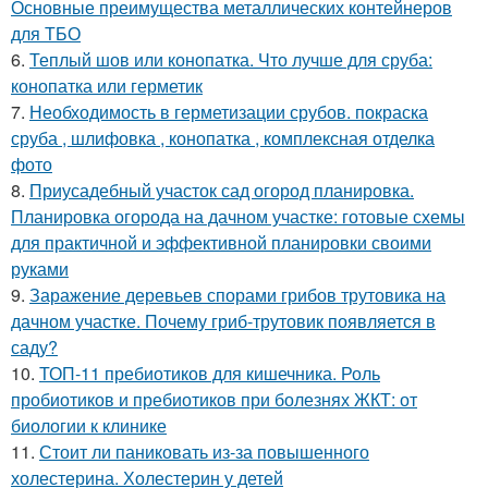
Основные преимущества металлических контейнеров
для ТБО
6.
Теплый шов или конопатка. Что лучше для сруба:
конопатка или герметик
7.
Необходимость в герметизации срубов. покраска
сруба , шлифовка , конопатка , комплексная отделка
фото
8.
Приусадебный участок сад огород планировка.
Планировка огорода на дачном участке: готовые схемы
для практичной и эффективной планировки своими
руками
9.
Заражение деревьев спорами грибов трутовика на
дачном участке. Почему гриб-трутовик появляется в
саду?
10.
ТОП-11 пребиотиков для кишечника. Роль
пробиотиков и пребиотиков при болезнях ЖКТ: от
биологии к клинике
11.
Стоит ли паниковать из-за повышенного
холестерина. Холестерин у детей