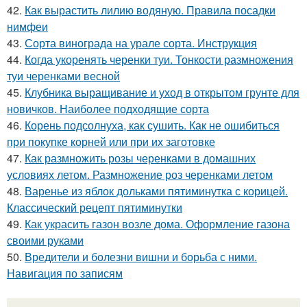
42.
Как вырастить лилию водяную. Правила посадки
нимфеи
43.
Сорта винограда на урале сорта. Инструкция
44.
Когда укоренять черенки туи. Тонкости размножения
туи черенками весной
45.
Клубника выращивание и уход в открытом грунте для
новичков. Наиболее подходящие сорта
46.
Корень подсолнуха, как сушить. Как не ошибиться
при покупке корней или при их заготовке
47.
Как размножить розы черенками в домашних
условиях летом. Размножение роз черенками летом
48.
Варенье из яблок дольками пятиминутка с корицей.
Классический рецепт пятиминутки
49.
Как украсить газон возле дома. Оформление газона
своими руками
50.
Вредители и болезни вишни и борьба с ними.
Навигация по записям