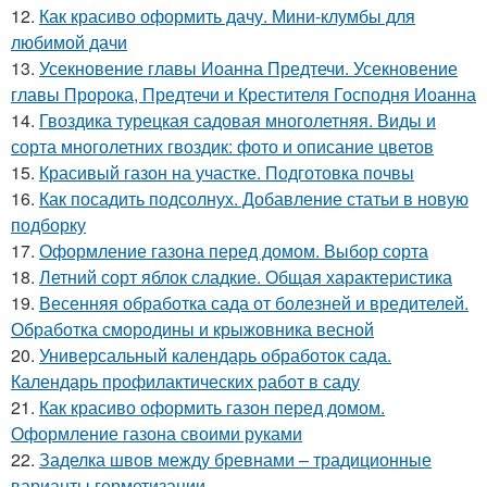
12.
Как красиво оформить дачу. Мини-клумбы для
любимой дачи
13.
Усекновение главы Иоанна Предтечи. Усекновение
главы Пророка, Предтечи и Крестителя Господня Иоанна
14.
Гвоздика турецкая садовая многолетняя. Виды и
сорта многолетних гвоздик: фото и описание цветов
15.
Красивый газон на участке. Подготовка почвы
16.
Как посадить подсолнух. Добавление статьи в новую
подборку
17.
Оформление газона перед домом. Выбор сорта
18.
Летний сорт яблок сладкие. Общая характеристика
19.
Весенняя обработка сада от болезней и вредителей.
Обработка смородины и крыжовника весной
20.
Универсальный календарь обработок сада.
Календарь профилактических работ в саду
21.
Как красиво оформить газон перед домом.
Оформление газона своими руками
22.
Заделка швов между бревнами – традиционные
варианты герметизации