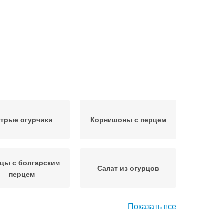
трые огурчики
Корнишоны с перцем
цы с болгарским
Салат из огурцов
перцем
Показать все
урцы с острым
Резаные огурцовы