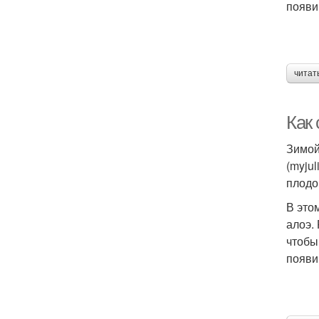
появи
читат
Как
Зимой
(myju
плодо
В это
алоэ.
чтобы
появи