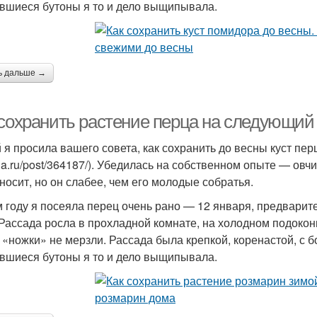
вшиеся бутоны я то и дело выщипывала.
ь дальше →
 сохранить растение перца на следующий 
 я просила вашего совета, как сохранить до весны куст пер
lia.ru/post/364187/). Убедилась на собственном опыте — овч
носит, но он слабее, чем его молодые собратья.
м году я посеяла перец очень рано — 12 января, предвари
 Рассада росла в прохладной комнате, на холодном подокон
 «ножки» не мерзли. Рассада была крепкой, коренастой, с
вшиеся бутоны я то и дело выщипывала.