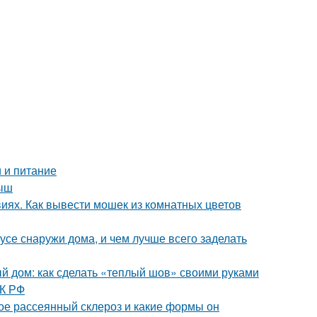
 и питание
лыш
виях. Как вывести мошек из комнатных цветов
усе снаружи дома, и чем лучше всего заделать
 дом: как сделать «теплый шов» своими руками
ТК РФ
кое рассеянный склероз и какие формы он