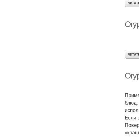
читат
Огу
читат
Огу
Приме
блюд,
испол
Если 
Повер
украш