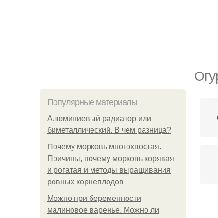
Огу
Популярные материалы
Алюминиевый радиатор или
биметаллический. В чем разница?
Почему морковь многохвостая.
Причины, почему морковь корявая
и рогатая и методы выращивания
ровных корнеплодов
Можно при беременности
малиновое варенье. Можно ли