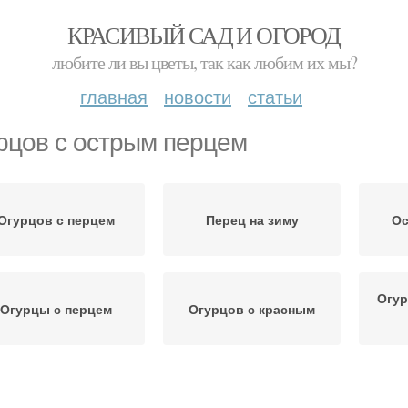
КРАСИВЫЙ САД И ОГОРОД
любите ли вы цветы, так как любим их мы?
главная
новости
статьи
рцов с острым перцем
Огурцов с перцем
Перец на зиму
Ос
Огур
Огурцы с перцем
Огурцов с красным
Ог
Болгарский перец
Ассорти из перцев