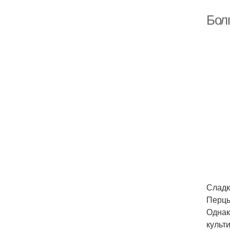
Бол
Сладк
Перцы
Однак
культ