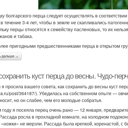
ку болгарского перца следует осуществлять в соответствии
 в течение 3-4 лет, чтобы в земле не скапливались патоген
льку перцы относятся к семейству пасленовых, то их нельз
жанов и табака.
лее пригодными предшественниками перца в открытом гру
ь дальше →
сохранить куст перца до весны. Чудо-пер
 я просила вашего совета, как сохранить до весны куст пер
lia.ru/post/364187/). Убедилась на собственном опыте — овч
носит, но он слабее, чем его молодые собратья.
м году я посеяла перец очень рано — 12 января, предвари
 Рассада росла в прохладной комнате, на холодном подокон
 «ножки» не мерзли. Рассада была крепкой, коренастой, с