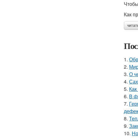
Чтобы
Как п
читат
Пос
1.
Обр
2.
Мир
3.
О ч
4.
Сах
5.
Как
6.
В ф
7.
Гер
дефе
8.
Теп
9.
Зак
10.
Но