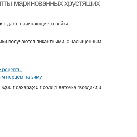
красным
цепты маринованных хрустящих
лят даже начинающие хозяйки.
рчики получаются пикантными, с насыщенным
%;60 г сахара;40 г соли;1 веточка гвоздики;3