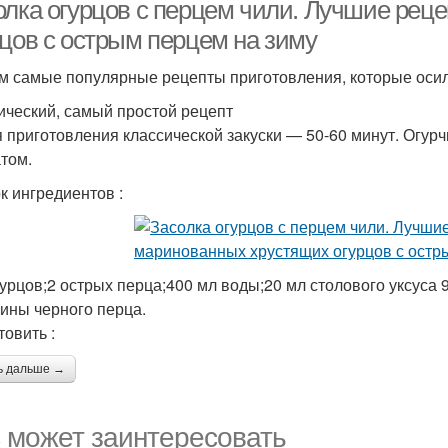
олка огурцов с перцем чили. Лучшие ре
рцов с острым перцем на зиму
м самые популярные рецепты приготовления, которые оси
Острые огурцы
ический, самый простой рецепт
 приготовления классической закуски — 50-60 минут. Огу
том.
к ингредиентов :
гурцов;2 острых перца;400 мл воды;20 мл столового уксуса 9
ины черного перца.
товить :
ь дальше →
 может заинтересовать