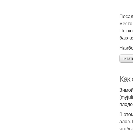
Посад
место
Поско
бакла
Наибо
читат
Как 
Зимой
(myju
плодо
В это
алоэ.
чтобы