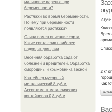
Зас
малиновое варенье при
беременности?
огу
Растяжки во время беременности.
Изучи
Почему при беременности
Класс
появляются растяжки?
Время
Слива ромен описание сорта.
арома
Какие сорта слив наиболее
Списо
подходят для дачи
Весенняя обработка сада от
болезней и вредителей. Обработка
смородины и крыжовника весной
2 кг о
горош
Контейнер мусорный
Как го
металлический 8 куб м.
Ассортимент металлических
читат
контейнеров 0,8 куб.м
Вас