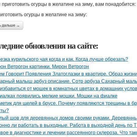
 приготовить огурцы в желатине на зиму, вам понадобится:
риготовить огурцы в желатине на зиму:
ь дальше →
ледние обновления на сайте:
езка курильского чая когда и как. Когда лучше обрезать?
он Ветрогон картинки. Мирон Ветрогон
ем Говорит Появления Златоглазки в квартире. Образ жизни
арный малыш арбуз описание. Сотр арбуза Сахарный ма
 избавиться от мошек в комнатных цветах в домашних усло
иалках появились мелкие мошки. Мошки на фиалке
метик для щелей в брусе. Почему появляются трещины в бр
кты?
лый шов для деревянных домов своими руками. Деревянный
онно ли работать в выходные. Работа в выходной день по 
вое в диагностике и лечении рассеянного склероза. Что та