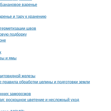
. Банановое варенье
аренье и тару к хранению
 герметизации швов
новую подборку
оне
х
чвы и ямы
 щитовидной железы
 правила обработки целины и подготовки земли
енних заморозков
ая: роскошное цветение и несложный уход