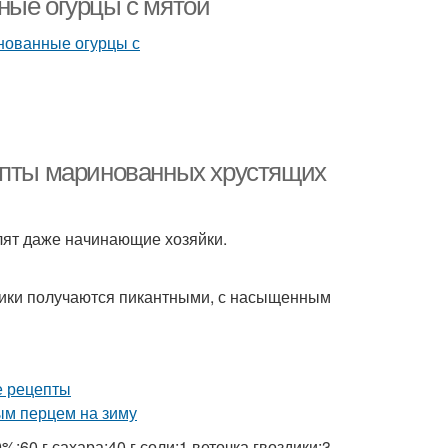
ные огурцы с мятой
цепты маринованных хрустящих
лят даже начинающие хозяйки.
рчики получаются пикантными, с насыщенным
%;60 г сахара;40 г соли;1 веточка гвоздики;3