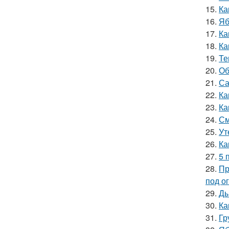
15.
Ка
16.
Яб
17.
Ка
18.
Ка
19.
Те
20.
Об
21.
Са
22.
Ка
23.
Ка
24.
См
25.
Ут
26.
Ка
27.
5 
28.
Пр
под о
29.
Ды
30.
Ка
31.
Гр