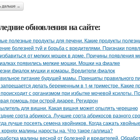
ь дальше →
ледние обновления на сайте:
ые полезные продукты для печени. Какие продукты полезн
ение болезней туй и борьба с вредителями. Признаки появл
 избавиться от мелких мошек в доме. Причины появления м
иалках появились мелкие мошки. Мошки на фиалке
езни фиалок мушки и комары. Вредители фиалок
вильное питание будущей мамы. Принципы правильного п
 запрещается делать беременным в 1-м триместре. Какие п
 происходит с организмом при избытке мочевой ксилоты. П
вая помощь при острой диарее. Регидрон
ылитель для вишни. Какая вишня может опылять черешню
здние сорта абрикоса. Лучшие сорта абрикосов разного ср
гда лучше посеять семена хвойников. Когда сажать хвойные
 корнях малины наросты на. Что такое галлица?
работка малины весной от болезней и вредителей. Обработ