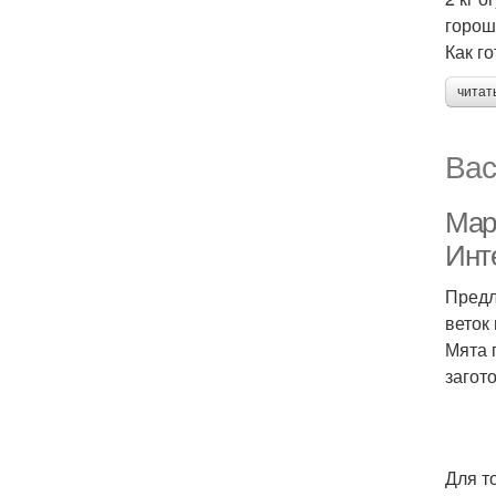
горош
Как го
читат
Вас
Мар
Инте
Предл
веток
Мята 
загот
Для т