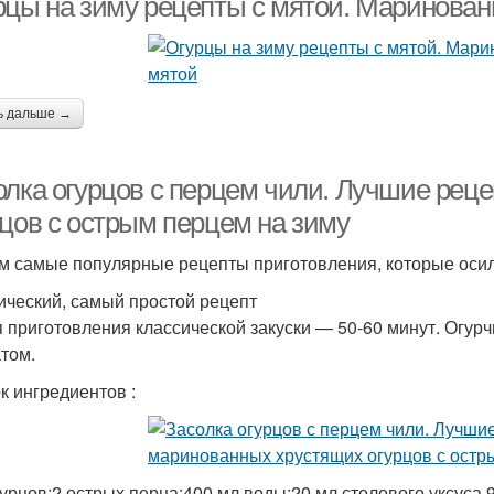
рцы на зиму рецепты с мятой. Маринован
ь дальше →
олка огурцов с перцем чили. Лучшие ре
рцов с острым перцем на зиму
м самые популярные рецепты приготовления, которые оси
ический, самый простой рецепт
 приготовления классической закуски — 50-60 минут. Огу
том.
к ингредиентов :
гурцов;2 острых перца;400 мл воды;20 мл столового уксуса 9