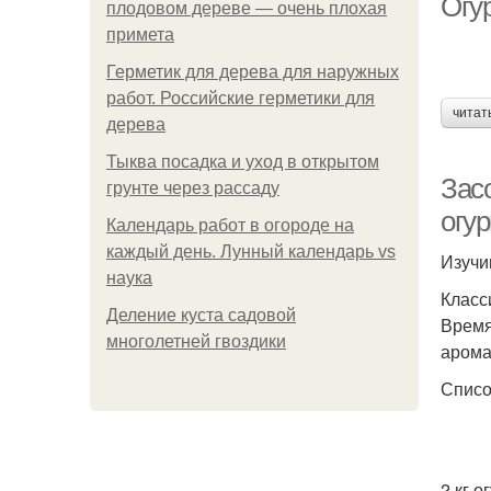
Огу
плодовом дереве — очень плохая
примета
Герметик для дерева для наружных
работ. Российские герметики для
читат
дерева
Тыква посадка и уход в открытом
Зас
грунте через рассаду
огу
Календарь работ в огороде на
каждый день. Лунный календарь vs
Изучи
наука
Класс
Деление куста садовой
Время
многолетней гвоздики
арома
Списо
2 кг о