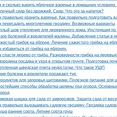
к и сколько варить яблочное варенье в домашних условиях
лочный сидр без дрожжей. Сидр. Что это за напиток?
к правильно хранить варенье. Как правильно подготовить в
к пересадить многолетнюю гвоздику. Возможные варианты
плый шов утепление для деревянного дома. Инструкция по
зор болезней и вредителей малины. Добавление статьи в 
жистый грибок на яблоне. Лечение сажистого грибка на ябл
к избавиться от грибка на яблонях.
к спасти дерево от гриба. Разновидности грибка на деревья
ородина посадка и уход в открытом грунте. Подготовка по
епленная шведская плита недостатки. Что такое УШП
кие болезни и вредители поражают туи.
продуктов для здоровья щитовидки. Полезное питание для
остейшие способы обработка целины под огород. Основные
город
мовая шашка для сада от заморозков. Защита сада от вес
к правильно выращивать садовую гвоздику. Гвоздика садов
уша ранние сорта. Летние сорта груш