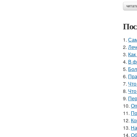
читат
Пос
1.
Сам
2.
Леч
3.
Как
4.
В ф
5.
Бол
6.
Пра
7.
Что
8.
Что
9.
Пер
10.
Оп
11.
По
12.
Ко
13.
На
14.
Об