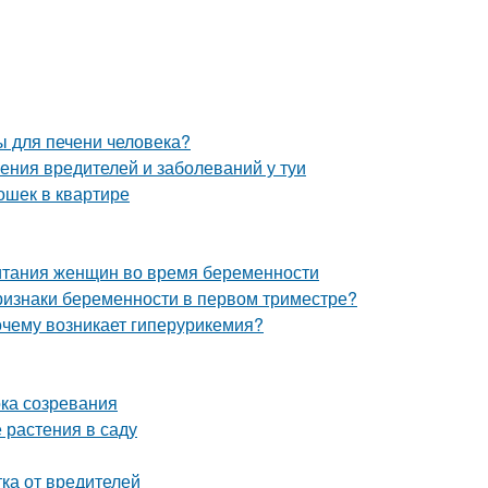
ы для печени человека?
ения вредителей и заболеваний у туи
ошек в квартире
итания женщин во время беременности
ризнаки беременности в первом триместре?
очему возникает гиперурикемия?
ока созревания
 растения в саду
ка от вредителей