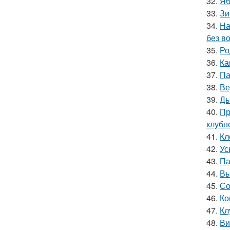
32.
Яб
33.
Зи
34.
На
без в
35.
Ро
36.
Ка
37.
Па
38.
Ве
39.
Ды
40.
Пр
клубн
41.
Кл
42.
Ус
43.
Па
44.
Вы
45.
Со
46.
Ко
47.
Кл
48.
Ви