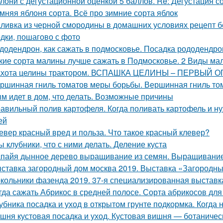
лони с дегустационной оценкой 5 баллов. Re: Дегустация 
мняя яблоня сорта. Всё про зимние сорта яблок
ливка из черной смородины в домашних условиях рецепт бе
одки, пошагово с фото
додендрон, как сажать в подмосковье. Посадка рододендро
кие сорта малины лучше сажать в Подмосковье. 2 Виды мал
хота целины трактором. ВСПАШКА ЦЕЛИНЫ – ПЕРВЫЙ 
ршинная гниль томатов меры борьбы. Вершинная гниль том
м идет в дом, что делать. Возможные причины
авильный полив картофеля. Когда поливать картофель и нуж
ей
евер красный вред и польза. Что такое красный клевер?
ы клубники, что с ними делать. Деление куста
пайя дынное дерево выращивание из семян. Выращивание
ставка загородный дом москва 2019. Выставка «Загородны
кольники фазенда 2019. 37-я специализированная выстав
гда сажать Абрикос в средней полосе. Сорта абрикосов дл
убника посадка и уход в открытом грунте подкормка. Когда
шня кустовая посадка и уход. Кустовая вишня — ботаничес