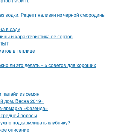
сортов (МОИП)
з водки. Рецепт наливки из черной смородины
на в саду
ины и характеристика ее сортов
ОПЫТ
атов в теплице
но ли это делать – 5 советов для хороших
 папайи из семян
й дом. Весна 2019»
ка-ярмарка «Фазенда»
я средней полосы
 нужно подкармливать клубнику?
кое описание