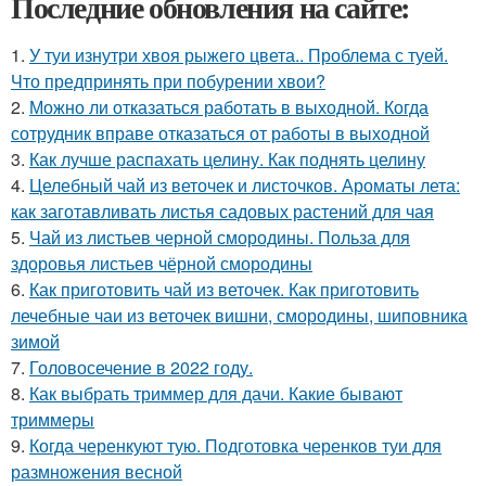
Последние обновления на сайте:
1.
У туи изнутри хвоя рыжего цвета.. Проблема с туей.
Что предпринять при побурении хвои?
2.
Можно ли отказаться работать в выходной. Когда
сотрудник вправе отказаться от работы в выходной
3.
Как лучше распахать целину. Как поднять целину
4.
Целебный чай из веточек и листочков. Ароматы лета:
как заготавливать листья садовых растений для чая
5.
Чай из листьев черной смородины. Польза для
здоровья листьев чёрной смородины
6.
Как приготовить чай из веточек. Как приготовить
лечебные чаи из веточек вишни, смородины, шиповника
зимой
7.
Головосечение в 2022 году.
8.
Как выбрать триммер для дачи. Какие бывают
триммеры
9.
Когда черенкуют тую. Подготовка черенков туи для
размножения весной