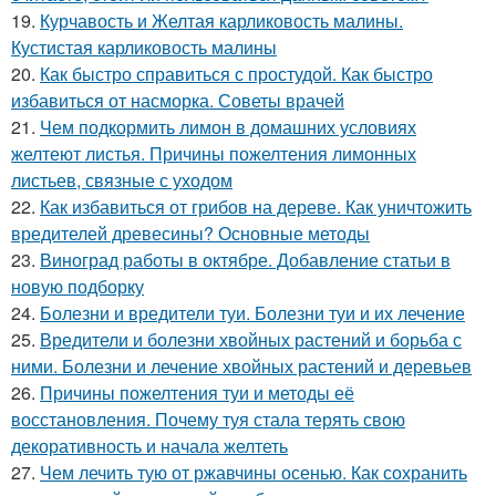
19.
Курчавость и Желтая карликовость малины.
Кустистая карликовость малины
20.
Как быстро справиться с простудой. Как быстро
избавиться от насморка. Советы врачей
21.
Чем подкормить лимон в домашних условиях
желтеют листья. Причины пожелтения лимонных
листьев, связные с уходом
22.
Как избавиться от грибов на дереве. Как уничтожить
вредителей древесины? Основные методы
23.
Виноград работы в октябре. Добавление статьи в
новую подборку
24.
Болезни и вредители туи. Болезни туи и их лечение
25.
Вредители и болезни хвойных растений и борьба с
ними. Болезни и лечение хвойных растений и деревьев
26.
Причины пожелтения туи и методы её
восстановления. Почему туя стала терять свою
декоративность и начала желтеть
27.
Чем лечить тую от ржавчины осенью. Как сохранить