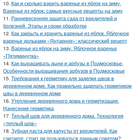
10.
Как и сколько варить варенье из яблок на зиму.
Варенье из яблок: самые вкусные рецепты на зиму
11.
Ранневесенняя защита сада от вредителей и
болезней. Этапы и сроки обработки
12.
Как закрыть и хранить варенье из яблок. Яблочное
варенье дольками «Янтарное»: классический рецепт
13.
Варенье из яблок на зиму. Яблочное варенье
«Пятиминутка»
14.
Как выращивать дыни и арбузы в Подмосковье.
Особенности выращивания арбузов в Подмосковье
15.
Требования к герметику для заделки швов в
деревянном доме. Как правильно заделать герметиком
швы в деревянном доме
16.
Утепление деревянного дома и герметизация.
Нанесение герметика
17.
Теплый шов для деревянного дома. Технология
«теплый шов»
18.
Зубная паста для капусты от вредителей. Как
считаете, стоит ли пользоваться данным советом?