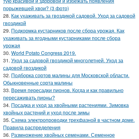
тую красивой и здоровой и избежать появления
порыжевшей хвои? (3 фото)
28.
Как ухаживать за гвоздикой садовой. Уход за садовой
гвоздикой
29.
Подкормка кустарников после сбора урожая. Как
ухаживать за ягодными кустарниками после сбора
урожая
30.
World Potato Congress 2019.
31.
Уход за садовой гвоздикой многолетней. Уход за
садовой гвоздикой
32.
Подборка сортов малины для Московской области.
Обыкновенные сорта малины
33.
Время пересадки пионов. Когда и как правильно
пересаживать пионы?
34.
Посадка и уход за хвойными растениями. Зимовка
хвойных растений и уход после зимы
35.
Схема электропроводки трехфазной в частном доме.
Правила распределения
36.
Размножение хвойных семенами. Семенное