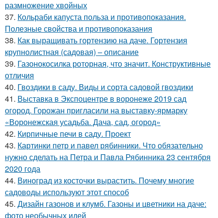
размножение хвойных
37.
Кольраби капуста польза и противопоказания.
Полезные свойства и противопоказания
38.
Как выращивать гортензию на даче. Гортензия
крупнолистная (садовая) – описание
39.
Газонокосилка роторная, что значит. Конструктивные
отличия
40.
Гвоздики в саду. Виды и сорта садовой гвоздики
41.
Выставка в Экспоцентре в воронеже 2019 сад
огород. Горожан пригласили на выставку-ярмарку
«Воронежская усадьба. Дача, сад, огород»
42.
Кирпичные печи в саду. Проект
43.
Картинки петр и павел рябинники. Что обязательно
нужно сделать на Петра и Павла Рябинника 23 сентября
2020 года
44.
Виноград из косточки вырастить. Почему многие
садоводы используют этот способ
45.
Дизайн газонов и клумб. Газоны и цветники на даче:
фото необычных идей