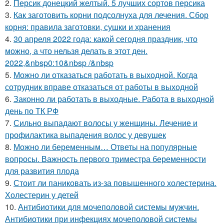
2.
Персик донецкий желтый. 5 лучших сортов персика
3.
Как заготовить корни подсолнуха для лечения. Сбор
корня: правила заготовки, сушки и хранения
4.
30 апреля 2022 года: какой сегодня праздник, что
можно, а что нельзя делать в этот ден.
2022,&nbsp0:10&nbsp /&nbsp
5.
Можно ли отказаться работать в выходной. Когда
сотрудник вправе отказаться от работы в выходной
6.
Законно ли работать в выходные. Работа в выходной
день по ТК РФ
7.
Сильно выпадают волосы у женщины. Лечение и
профилактика выпадения волос у девушек
8.
Можно ли беременным… Ответы на популярные
вопросы. Важность первого триместра беременности
для развития плода
9.
Стоит ли паниковать из-за повышенного холестерина.
Холестерин у детей
10.
Антибиотики для мочеполовой системы мужчин.
Антибиотики при инфекциях мочеполовой системы