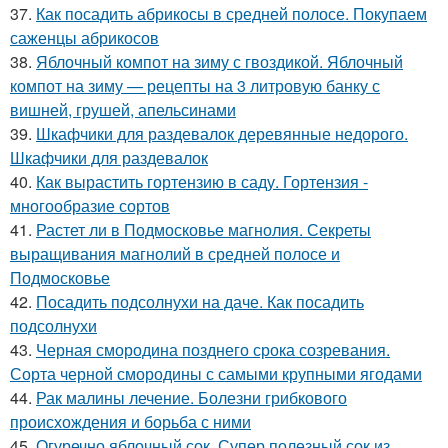
37.
Как посадить абрикосы в средней полосе. Покупаем
саженцы абрикосов
38.
Яблочный компот на зиму с гвоздикой. Яблочный
компот на зиму — рецепты на 3 литровую банку с
вишней, грушей, апельсинами
39.
Шкафчики для раздевалок деревянные недорого.
Шкафчики для раздевалок
40.
Как вырастить гортензию в саду. Гортензия -
многообразие сортов
41.
Растет ли в Подмосковье магнолия. Секреты
выращивания магнолий в средней полосе и
Подмосковье
42.
Посадить подсолнухи на даче. Как посадить
подсолнухи
43.
Черная смородина позднего срока созревания.
Сорта черной смородины с самыми крупными ягодами
44.
Рак малины лечение. Болезни грибкового
происхождения и борьба с ними
45.
Огуречно яблочный сок. Супер полезный сок из