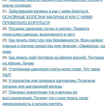
новую подборку
21.
Заболевания малины и как с ними бороться.
ОСНОВНЫЕ БОЛЕЗНИ МАЛИНЫ И КАК С НИМИ
ПРАВИЛЬНО БОРОТЬСЯ
22.
Посадка саженцев сосны в школку. Правила
пересадки саженца, выкопанного в лесу
23.
Как лечить простуду при беременности. Врач назвал
нужные к покупке лекарства для лечения «Омикрона» на
дому
24.
Как лечить гриб трутовик на яблоне весной. Трутовик
на яблоне. Лечим
25.
Утепленная шведская плита недостатки. Что такое
УШП
26.
5 продуктов для здоровья щитовидки. Полезное
питание для щитовидной железы
27.
Причины пожелтения туи и методы её
восстановления. Почему туя стала терять свою
декоративность и начала желтеть