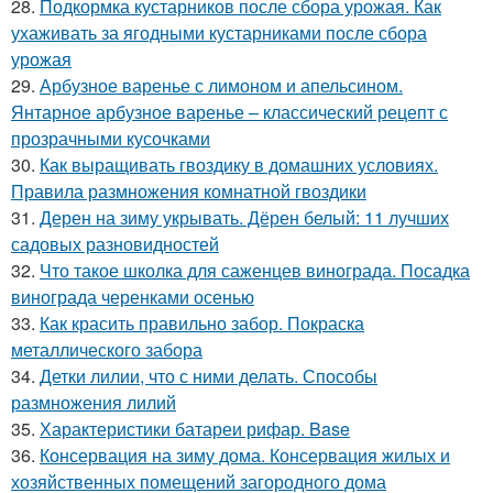
28.
Подкормка кустарников после сбора урожая. Как
ухаживать за ягодными кустарниками после сбора
урожая
29.
Арбузное варенье с лимоном и апельсином.
Янтарное арбузное варенье – классический рецепт с
прозрачными кусочками
30.
Как выращивать гвоздику в домашних условиях.
Правила размножения комнатной гвоздики
31.
Дерен на зиму укрывать. Дёрен белый: 11 лучших
садовых разновидностей
32.
Что такое школка для саженцев винограда. Посадка
винограда черенками осенью
33.
Как красить правильно забор. Покраска
металлического забора
34.
Детки лилии, что с ними делать. Способы
размножения лилий
35.
Характеристики батареи рифар. Base
36.
Консервация на зиму дома. Консервация жилых и
хозяйственных помещений загородного дома