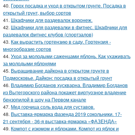
40.
Горох посадка и уход в открытом грунте. Посадка в
открытый грунт, выбор сортов
41.
Шкафчики для раздевалок воронеж.
42.
Шкафчики для раздевалки в фитнес. Шкафчики для
раздевалок фитнес клубов (спортзалов)
43.
Как вырастить гортензию в саду. Гортензия -
многообразие сортов
44.
Уход за молодыми саженцами яблонь. Как ухаживать
за молодыми яблонями
45.
Выращивание дайкона в открытом грунте в
Подмосковье. Дайкон: посадка в открытый грунт
46.
Владимир Богданов хускварна. Владимир Богданов
из Вытегорского района покажет виртуозное владение
бензопилой в шоу на Первом канале
47.
Мед горчица соль вода для суставов.
48.
Выставка-ярмарка фазенда 2019 сокольники. 17-
21 сентября - 36-я выставка-ярмарка «ФАЗЕНДА»
49.
Компот с изюмом и яблоками. Компот из яблок и