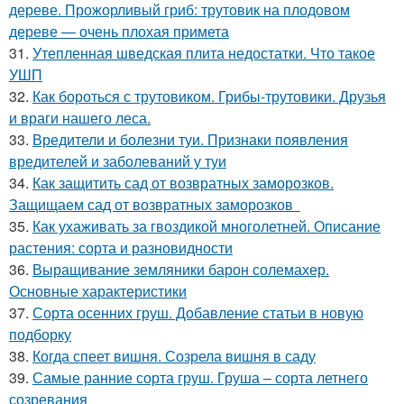
дереве. Прожорливый гриб: трутовик на плодовом
дереве — очень плохая примета
31.
Утепленная шведская плита недостатки. Что такое
УШП
32.
Как бороться с трутовиком. Грибы-трутовики. Друзья
и враги нашего леса.
33.
Вредители и болезни туи. Признаки появления
вредителей и заболеваний у туи
34.
Как защитить сад от возвратных заморозков.
Защищаем сад от возвратных заморозков
35.
Как ухаживать за гвоздикой многолетней. Описание
растения: сорта и разновидности
36.
Выращивание земляники барон солемахер.
Основные характеристики
37.
Сорта осенних груш. Добавление статьи в новую
подборку
38.
Когда спеет вишня. Созрела вишня в саду
39.
Самые ранние сорта груш. Груша – сорта летнего
созревания