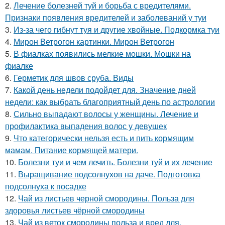
2.
Лечение болезней туй и борьба с вредителями.
Признаки появления вредителей и заболеваний у туи
3.
Из-за чего гибнут туя и другие хвойные. Подкормка туи
4.
Мирон Ветрогон картинки. Мирон Ветрогон
5.
В фиалках появились мелкие мошки. Мошки на
фиалке
6.
Герметик для швов сруба. Виды
7.
Какой день недели подойдет для. Значение дней
недели: как выбрать благоприятный день по астрологии
8.
Сильно выпадают волосы у женщины. Лечение и
профилактика выпадения волос у девушек
9.
Что категорически нельзя есть и пить кормящим
мамам. Питание кормящей матери.
10.
Болезни туи и чем лечить. Болезни туй и их лечение
11.
Выращивание подсолнухов на даче. Подготовка
подсолнуха к посадке
12.
Чай из листьев черной смородины. Польза для
здоровья листьев чёрной смородины
13.
Чай из веток смородины польза и вред для.