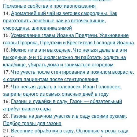
Полезные свойства и противопоказания
14.
Ароматнейший чай из веточек смородины. Как
приготовить лечебные чаи из веточек вишни,
смородины, шиповника зимой
15.
Усекновение главы Иоанна Предтечи. Усекновение
главы Пророка, Предтечи и Крестителя Господня Иоанна
16.
Можно ли в эти выходные. Что нельзя делать в эти
выходные, 9 и 10 июля: можно ли работать, ходить на
кладбище, убирать дома и заниматься огородом
17.
Что учесть после стентирования в пожилом возрасте.
4 совета пациентам после стентирования
18.
Что нельзя делать в головосек. Иван Головосек:
запреты одного из самых опасных дней в году
19.
Газоны и лужайки в саду. Газон — обязательный
атрибут вашего сада
20.
Газоны на дачном участке и в саду своими руками.
Подбор травы для газона
21.
Весенние обработки в саду. Основные угрозы саду