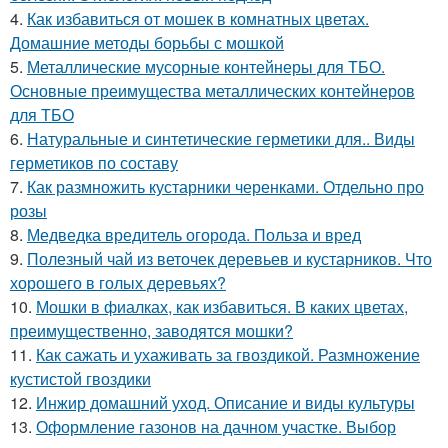
4.
Как избавиться от мошек в комнатных цветах.
Домашние методы борьбы с мошкой
5.
Металлические мусорные контейнеры для ТБО.
Основные преимущества металлических контейнеров
для ТБО
6.
Натуральные и синтетические герметики для.. Виды
герметиков по составу
7.
Как размножить кустарники черенками. Отдельно про
розы
8.
Медведка вредитель огорода. Польза и вред
9.
Полезный чай из веточек деревьев и кустарников. Что
хорошего в голых деревьях?
10.
Мошки в фиалках, как избавиться. В каких цветах,
преимущественно, заводятся мошки?
11.
Как сажать и ухаживать за гвоздикой. Размножение
кустистой гвоздики
12.
Инжир домашний уход. Описание и виды культуры
13.
Оформление газонов на дачном участке. Выбор