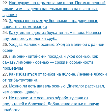
22.
Инструкция по герметизации швов. Промышленный
альпинизм – заделка панельных швов на высотных
зданиях
23.
Заделка швов между бревнами – традиционные
варианты герметизации
24.
Как утеплить дом из бруса теплым швом. Нюансы
внутреннего утепления сруба
25.
Уход за малиной осенью. Уход за малиной с ранней
осени
26.
Лимонник китайский посадка и уход осенью. Как
сажать лимонник осенью — сроки и особенности
процедуры
27.
Как избавиться от грибов на яблоне. Лечение яблони
от гриба-трутовика
28.
Можно ли есть щавель осенью. Диетолог рассказал,
чем опасен щавель
29.
Не пропустите осеннюю обработку сада от
вредителей и болезней. Добавление статьи в новую
подборку