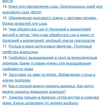
места
14.
Идея для оформления сада. Оригинальных идей для
красивого сада (фото)
15.
Оформление красивого газона с цветами своими..
Видов кроватей для сада
16.
Чем обработать сад от болезней и вредителей
весной и летом. Чем и как обработать сад в июне от
болезней и вредителей: удобный список препаратов
17.
Польза и вред цитрусовых фруктов.. Полезные
свойства апельсина
18.
Грейпфрут выращивание и уход за вечнозеленым
деревом. Какие условия нужны для выращивания
грейпфрута дома
19.
Заготовки на зиму из яблок. Добавление статьи в
новую подборку
20.
Как и сколько можно хранить варенье. Как долго
можно хранить домашнее варенье?
21.
Заделка трещин в бревнах сруба внутри и снаружи
дома. Какую шпаклевку по дереву выбрать