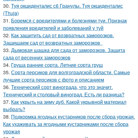
30.
Туя окциденталис с6 Гранулы. Туя окциденталис
(Thuja)
31.
Боремся с вредителями и болезнями туи. Признак
появления вредителей и заболеваний у туй
32.
Как защитить сад от возвратных заморозков.
Защищаем сад от возвратных заморозков
33.
Дымовая шашка для сада от заморозков. Защита
сада от весенних заморозков
34.
Груша ранние сорта. Летние сорта груш
35.
Сорта персиков для волгоградской области. Самые
лучшие сорта персиков с фото и описанием
36.
Технический сорт винограда, что это значит.
Технический и столовый виноград. Есть ли разница?
37.
Как укрыть на зиму дуб. Какой укрывной материал
выбрать?
38.
Подкормка ягодных кустарников после сбора урожая.
Как ухаживать за ягодными кустарниками после сбора
урожая