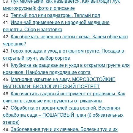
39.
Лук маленький, как называется. Как выглядит лук
многоярусный: фото и описание
40.
Теплый пол или радиаторы. Теплый пол
41.
Иван-чай применение в народной медицине
рецепты. Сбор и заготовка
42.
Как обрезать черешню летом схема. Зачем обрезают
черешню?
43.
Горох посадка и уход в открытом грунте. Посадка в
открытый грунт, выбор сортов
44.
Клубника выращивание и уход в открытом грунте для
новичков. Наиболее подходящие сорта
45.
Магнолия укрытие на зиму. МОРОЗОСТОЙКИЕ
МАГНОЛИИ: БИОЛОГИЧЕСКИЙ ПОРТРЕТ
46.
Как очистить садовый инструмент от ржавчины. Как
очистить садовые инструменты от ржавчины
47.
Обработка от вредителей сада весной. Весенняя
обработка сада – ПОШАГОВЫЙ план (6 обязательных
этапов)
48.
Заболевания туи и их лечение. Болезни туи и их