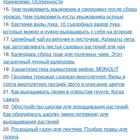
приемлемо. Особенности
15.
Чем подкормить крыжовник и смородину после сбора
урожая. Чем подкормить кусты крыжовника осенью
16.
Картинки виды лука. 10 съедобных видов лука,
которые можно и нужно выращивать у себя на огороде
17.
Целебный чай из веточек и листочков. Ароматы лета:
как заготавливать листья садовых растений для чая
18.
Календарь сбора трав для полезных чаев. Этот
загадочный лунный календарь
19.
Характеристика радиаторов рифар. MONOLIT
20.
Гвоздика турецкая садовая многолетняя. Виды и
сорта многолетних гвоздик: фото и описание цветов
21.
Как выращивать лилии в открытом грунте. Когда
сажать
22.
Обустройство школки для доращивания растений.
Как оборудовать школку (мини питомник) для
выращивания растений
23.
Роскошный газон для лентяев. Подбор травы для
газона