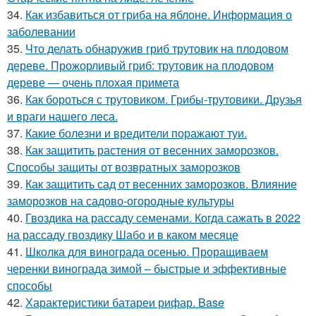
34.
Как избавиться от гриба на яблоне. Информация о
заболевании
35.
Что делать обнаружив гриб трутовик на плодовом
дереве. Прожорливый гриб: трутовик на плодовом
дереве — очень плохая примета
36.
Как бороться с трутовиком. Грибы-трутовики. Друзья
и враги нашего леса.
37.
Какие болезни и вредители поражают туи.
38.
Как защитить растения от весенних заморозков.
Способы защиты от возвратных заморозков
39.
Как защитить сад от весенних заморозков. Влияние
заморозков на садово-огородные культуры
40.
Гвоздика на рассаду семенами. Когда сажать в 2022
на рассаду гвоздику Шабо и в каком месяце
41.
Школка для винограда осенью. Проращиваем
черенки винограда зимой – быстрые и эффективные
способы
42.
Характеристики батареи рифар. Base