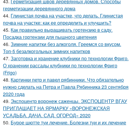
43.
Герметизация швов деревянных домов. Способы
герметизации деревянного дома
44.
Глинистая почва на участке, что делать. Глинистая
почва на участке: как ее определить и улучшить?
45.
Как правильно выращивать гортензию в саду.
Посадка гортензии для пышного цветения
46.
Зимние напитки без алкоголя. Греемся со вкусом.
Топ-5 безалкогольных зимних напитков
47.
Заготовка и хранение клубники по технологии Фриго.
О хранении рассады клубники по технологии Фриго
(Frigo)
48.
Картинки петр и павел рябинники. Что обязательно
нужно сделать на Петра и Павла Рябинника 23 сентября
2020 года
49.
Экспоцентр воронеж саженцы. ЭКСПОЦЕНТР ВГАУ
ПРИГЛАШАЕТ НА ЯРМАРКУ «ВОРОНЕЖСКАЯ
УСАДЬБА. ДАЧА. САД. ОГОРОД» 2020
50.
Бурое шютте туи лечение. Болезни туи и их лечение