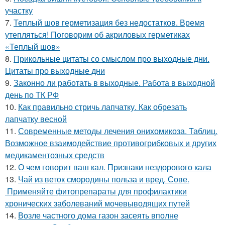
участку
7.
Теплый шов герметизация без недостатков. Время
утепляться! Поговорим об акриловых герметиках
«Теплый шов»
8.
Прикольные цитаты со смыслом про выходные дни.
Цитаты про выходные дни
9.
Законно ли работать в выходные. Работа в выходной
день по ТК РФ
10.
Как правильно стричь лапчатку. Как обрезать
лапчатку весной
11.
Современные методы лечения онихомикоза. Таблиц.
Возможное взаимодействие противогрибковых и других
медикаментозных средств
12.
О чем говорит ваш кал. Признаки нездорового кала
13.
Чай из веток смородины польза и вред. Сове.
Применяйте фитопрепараты для профилактики
хронических заболеваний мочевыводящих путей
14.
Возле частного дома газон засеять вполне