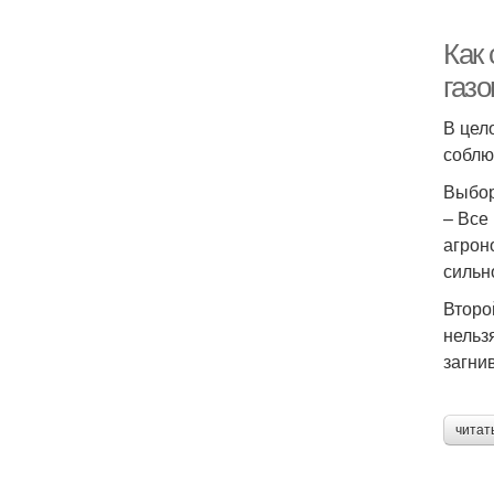
Как 
газо
В цел
соблю
Выбор
– Все
агрон
сильн
Второ
нельз
загни
читат