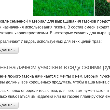
говле семенной материал для выращивания газонов предста
м назначения использования газона. В состав смеси входя
уатации характеристиками. В некоторых случаях для выра
 различают 7 видов, используемых для этих целей трав:
ь дальше →
ны на дачном участке и в саду своими ру
ние любого газона начинается с мечты о нем. Вторым пункт
 вы должны все хорошенько продумать, чтобы ваша мечта с
рвых, четко определитесь с тем, для чего вам нужен газон и 
лько любоваться им издалека или на газоне планируются е
ь дальше →