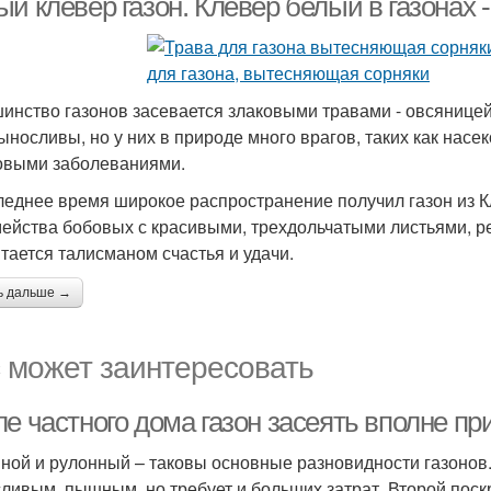
й клевер газон. Клевер белый в газонах 
инство газонов засевается злаковыми травами - овсяницей
ыносливы, но у них в природе много врагов, таких как нас
овыми заболеваниями.
леднее время широкое распространение получил газон из Клев
мейства бобовых с красивыми, трехдольчатыми листьями, р
итается талисманом счастья и удачи.
ь дальше →
 может заинтересовать
ле частного дома газон засеять вполне п
ной и рулонный – таковы основные разновидности газонов
ливым, пышным, но требует и больших затрат. Второй поскр