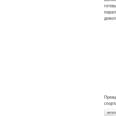
готов
парал
довол
Прежд
спорт
читат