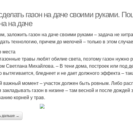
сделать газон на даче своими руками. По
на на даче
ом, заложить газон на даче своими руками – задача не хитра
дать технологию, причем до мелочей – только в этом случае
 места
 газонные травы любят обилие света, поэтому газон нужно р
ом Светлана Михайлова. – В тени дома, построек или под де
о вытягивается, бледнеет и не дает должного эффекта – та
й важный момент – участок должен быть ровным. Либо расп
я закладывать газон в низине – там весной и после дождей 
ванию корней у трав.
ь дальше →