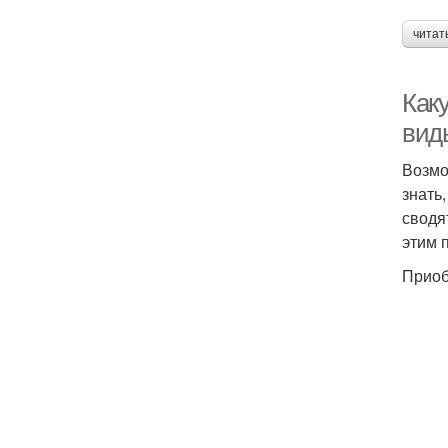
читат
Каку
вид
Возмо
знать
сводя
этим 
Приоб