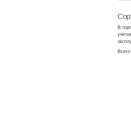
Сор
В тор
учёто
экспл
Всего