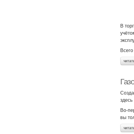
В тор
учёто
экспл
Всего
читат
Газо
Созда
здесь
Во-пе
вы то
читат