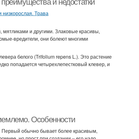
- преимущества и недостатки
, мятликами и другими. Злаковые красивы,
екомые-вредители, они болеют многими
ера белого (Trifolium repens L.). Это растение
едко попадается четырехлепестковый клевер, и
риемлемо. Особенности
. Первый обычно бывает более красивым,
омнее, но прост при создании – его надо