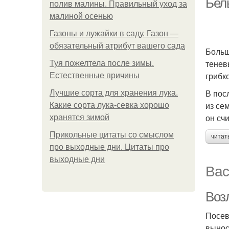
Белы
полив малины. Правильный уход за
малиной осенью
Газоны и лужайки в саду. Газон —
обязательный атрибут вашего сада
Больш
тенев
Туя пожелтела после зимы.
грибк
Естественные причины
В пос
Лучшие сорта для хранения лука.
из се
Какие сорта лука-севка хорошо
он сч
хранятся зимой
Прикольные цитаты со смыслом
читат
про выходные дни. Цитаты про
выходные дни
Вас
Воз
Посев
вынос