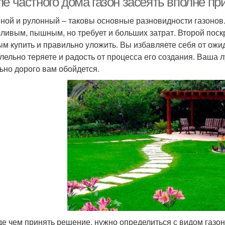
ле частного дома газон засеять вполне п
ной и рулонный – таковы основные разновидности газонов
ливым, пышным, но требует и больших затрат. Второй поскр
ым купить и правильно уложить. Вы избавляете себя от ожид
лельно теряете и радость от процесса его создания. Ваша л
ьно дорого вам обойдется.
е чем принять решение, нужно определиться с видом газо