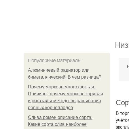
Низ
Популярные материалы
Алюминиевый радиатор или
биметаллический. В чем разница?
Почему морковь многохвостая.
Причины, почему морковь корявая
и рогатая и методы выращивания
Сор
ровных корнеплодов
В тор
Слива ромен описание сорта.
учёто
Какие сорта слив наиболее
экспл