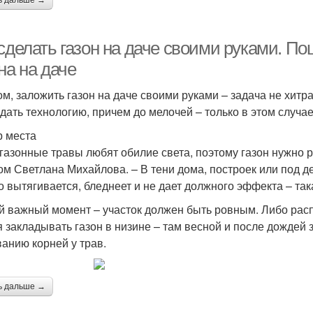
ь дальше →
сделать газон на даче своими руками. По
на на даче
ом, заложить газон на даче своими руками – задача не хитра
дать технологию, причем до мелочей – только в этом случае
 места
 газонные травы любят обилие света, поэтому газон нужно р
ом Светлана Михайлова. – В тени дома, построек или под де
о вытягивается, бледнеет и не дает должного эффекта – та
й важный момент – участок должен быть ровным. Либо расп
я закладывать газон в низине – там весной и после дождей 
ванию корней у трав.
ь дальше →