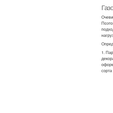
Газо
Очеви
Поэто
подхо
нагруз
Опред
1. Па
декор
оформ
сорта