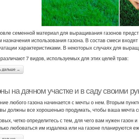
говле семенной материал для выращивания газонов предста
м назначения использования газона. В состав смеси входя
уатации характеристиками. В некоторых случаях для выра
 различают 7 видов, используемых для этих целей трав:
ь дальше →
ны на дачном участке и в саду своими ру
ние любого газона начинается с мечты о нем. Вторым пункт
 вы должны все хорошенько продумать, чтобы ваша мечта с
рвых, четко определитесь с тем, для чего вам нужен газон и 
лько любоваться им издалека или на газоне планируются е