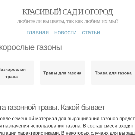
КРАСИВЫЙ САД И ОГОРОД
любите ли вы цветы, так как любим их мы?
главная
новости
статьи
корослые газоны
Низкорослая
Травы для газона
Трава для газона
трава
та газонной травы. Какой бывает
говле семенной материал для выращивания газонов предста
м назначения использования газона. В состав смеси входя
уатации характеристиками. В некоторых случаях для выра