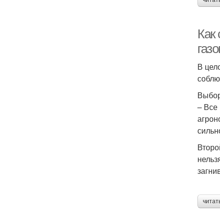
читат
Как 
газо
В цел
соблю
Выбор
– Все
агрон
сильн
Второ
нельз
загни
читат