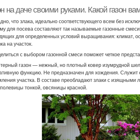
н на даче своими руками. Какой газон ва
дно, что злака, идеально соответствующего всем без исклю
му для посева составляют так называемые газонные смеси
дящих для определенных условий выращивания: климат, ос
ка на участок.
елиться с выбором газонной смеси поможет четкое представ
ртерный газон — нежный, но плотный ковер изумрудной ше
ативную функцию. Не предназначен для хождения. Служит
ления участка. В составе преобладают злаки с изящными 
 полевицы тонкой, овсяницы красной.