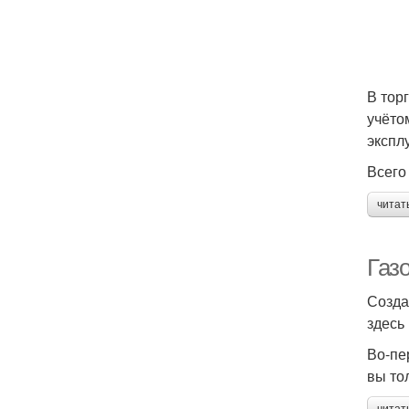
В тор
учёто
экспл
Всего
читат
Газо
Созда
здесь
Во-пе
вы то