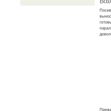
Воз
Посев
вынос
готов
парал
довол
Прежд