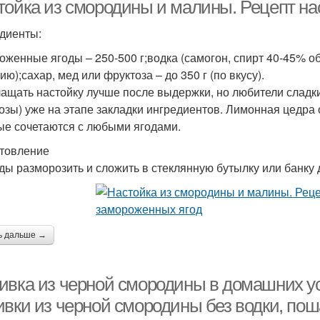
условиях
тойка из смородины и малины. Рецепт на
диенты:
оженные ягоды – 250-500 г;водка (самогон, спирт 40-45% об.)
ородины на спирту
ю);сахар, мед или фруктоза – до 350 г (по вкусу).
ащать настойку лучше после выдержки, но любители сладких
озы) уже на этапе закладки ингредиентов. Лимонная цедра
ые сочетаются с любыми ягодами.
товление
оды разморозить и сложить в стеклянную бутылку или банку 
ь дальше →
ивка из черной смородины в домашних ус
ивки из черной смородины без водки, пош