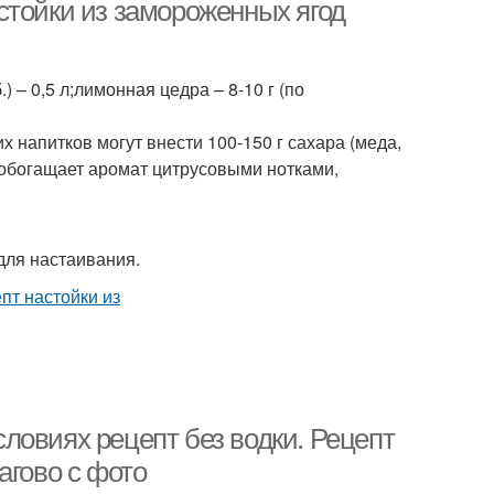
смородины
стойки из замороженных ягод
 – 0,5 л;лимонная цедра – 8-10 г (по
 напитков могут внести 100-150 г сахара (меда,
 обогащает аромат цитрусовыми нотками,
для настаивания.
ловиях рецепт без водки. Рецепт
агово с фото