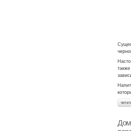
Сущес
черно
Насто
также
завис
Напит
котор
читат
Дом