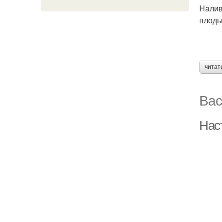
Налив
плоды
читат
Вас
Наст