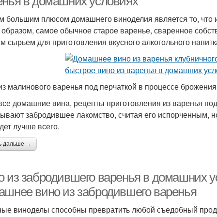
енья в домашних условиях
 большим плюсом домашнего виноделия является то, что 
 образом, самое обычное старое варенье, сваренное собств
м сырьем для приготовления вкусного алкогольного напитк
из малинового варенья под перчаткой в процессе брожения
 все домашние вина, рецепты приготовления из варенья п
ывают забродившее лакомство, считая его испорченным, но
дет лучше всего.
ь дальше →
о из забродившего варенья в домашних у
ашнее вино из забродившего варенья
ые виноделы способны превратить любой съедобный проду