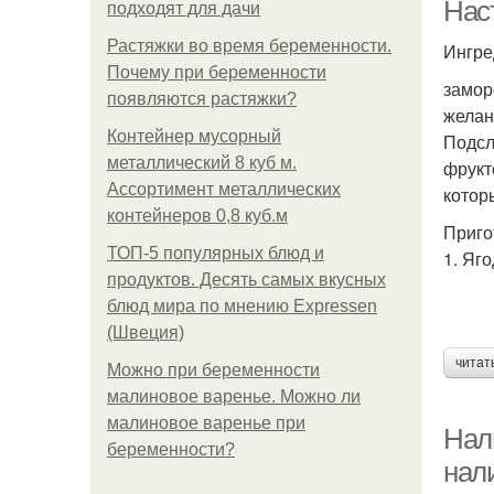
Нас
подходят для дачи
Растяжки во время беременности.
Ингре
Почему при беременности
замор
См
появляются растяжки?
желани
Контейнер мусорный
Подсл
металлический 8 куб м.
фрукт
Ассортимент металлических
котор
контейнеров 0,8 куб.м
Приго
ТОП-5 популярных блюд и
1. Яг
продуктов. Десять самых вкусных
блюд мира по мнению Expressen
(Швеция)
читат
Можно при беременности
малиновое варенье. Можно ли
малиновое варенье при
Нал
беременности?
нал