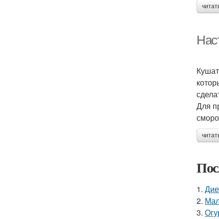
читат
Нас
Кушат
котор
сдела
Для п
сморо
читат
Пос
1.
Дие
2.
Мал
3.
Огу