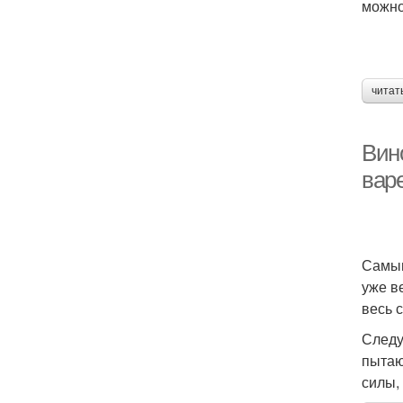
можно
читат
Вин
вар
Самым
уже в
весь 
Следу
пытаю
силы, 