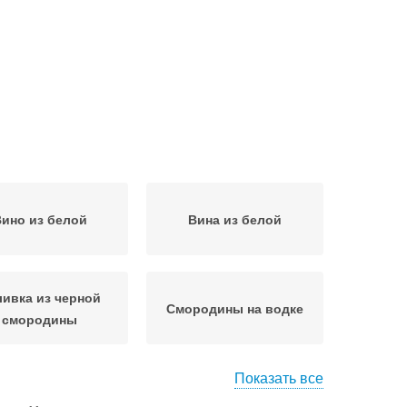
ино из белой
Вина из белой
ивка из черной
Смородины на водке
смородины
Показать все
ивки из черной
Смородины без водки