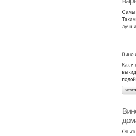
вар
Самым
Таким
лучши
Вино 
Как и
выкид
подой
читат
Вин
дом
Опытн