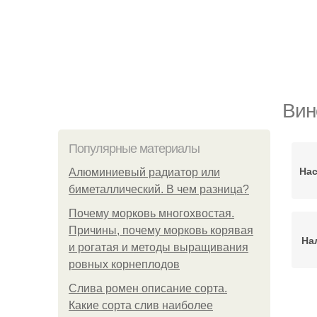
Вин
Популярные материалы
Нас
Алюминиевый радиатор или
биметаллический. В чем разница?
Почему морковь многохвостая.
Причины, почему морковь корявая
На
и рогатая и методы выращивания
ровных корнеплодов
Слива ромен описание сорта.
Какие сорта слив наиболее
С