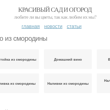
КРАСИВЫЙ САД И ОГОРОД
любите ли вы цветы, так как любим их мы?
главная
новости
статьи
о из смородины
тойка из смородины
Домашний вино
В
Нал
ливка из смородины
Наливки из смородины
Смородины в домашних
Нал
мородины на вине