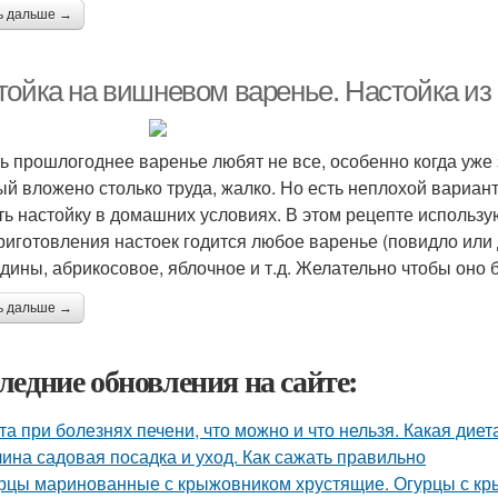
ь дальше →
тойка на вишневом варенье. Настойка из 
ь прошлогоднее варенье любят не все, особенно когда уже 
ый вложено столько труда, жалко. Но есть неплохой вариант
ть настойку в домашних условиях. В этом рецепте использ
риготовления настоек годится любое варенье (повидло или 
дины, абрикосовое, яблочное и т.д. Желательно чтобы оно 
ь дальше →
ледние обновления на сайте:
та при болезнях печени, что можно и что нельзя. Какая дие
ина садовая посадка и уход. Как сажать правильно
рцы маринованные с крыжовником хрустящие. Огурцы с кр