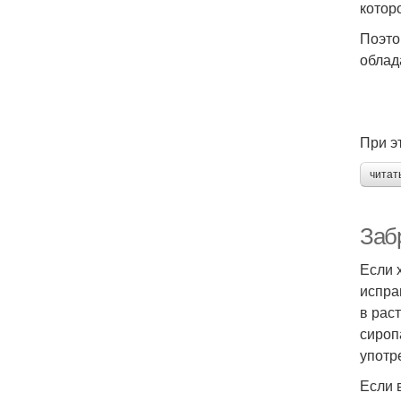
котор
Поэто
облад
При э
читат
Заб
Если 
испра
в рас
сироп
употр
Если 