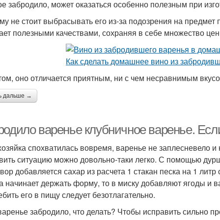
ое забродило, может оказаться особенно полезным при изг
му не стоит выбрасывать его из-за подозрения на предмет 
ает полезными качествами, сохраняя в себе множество це
том, оно отличается приятным, ни с чем несравнимым вкусо
ь дальше →
родило варенье клубничное варенье. Если
хозяйка спохватилась вовремя, варенье не заплесневело и 
вить ситуацию можно довольно-таки легко. С помощью дурш
твор добавляется сахар из расчета 1 стакан песка на 1 литр 
а начинает держать форму, то в миску добавляют ягоды и в
ебить его в пищу следует безотлагательно.
варенье забродило, что делать? Чтобы исправить сильно пр