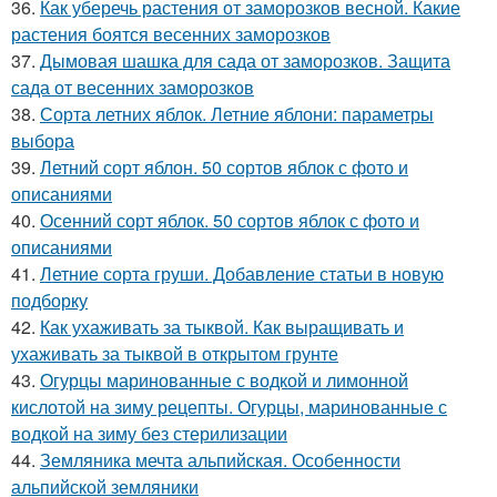
36.
Как уберечь растения от заморозков весной. Какие
растения боятся весенних заморозков
37.
Дымовая шашка для сада от заморозков. Защита
сада от весенних заморозков
38.
Сорта летних яблок. Летние яблони: параметры
выбора
39.
Летний сорт яблон. 50 сортов яблок с фото и
описаниями
40.
Осенний сорт яблок. 50 сортов яблок с фото и
описаниями
41.
Летние сорта груши. Добавление статьи в новую
подборку
42.
Как ухаживать за тыквой. Как выращивать и
ухаживать за тыквой в открытом грунте
43.
Огурцы маринованные с водкой и лимонной
кислотой на зиму рецепты. Огурцы, маринованные с
водкой на зиму без стерилизации
44.
Земляника мечта альпийская. Особенности
альпийской земляники