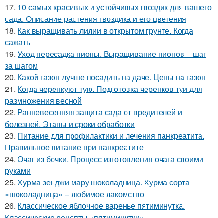
17.
10 самых красивых и устойчивых гвоздик для вашего
сада. Описание растения гвоздика и его цветения
18.
Как выращивать лилии в открытом грунте. Когда
сажать
19.
Уход пересадка пионы. Выращивание пионов – шаг
за шагом
20.
Какой газон лучше посадить на даче. Цены на газон
21.
Когда черенкуют тую. Подготовка черенков туи для
размножения весной
22.
Ранневесенняя защита сада от вредителей и
болезней. Этапы и сроки обработки
23.
Питание для профилактики и лечения панкреатита.
Правильное питание при панкреатите
24.
Очаг из бочки. Процесс изготовления очага своими
руками
25.
Хурма зенджи мару шоколадница. Хурма сорта
«шоколадница» – любимое лакомство
26.
Классическое яблочное варенье пятиминутка.
Классические рецепты «пятиминутки»