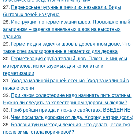
27.
Переносные чугунные печки их называли. Виды
бытовых печей из чугуна
28.
Инструкция по герметизации швов. Промышленный
альпинизм – заделка панельных швов на высотных
зданиях
29.
Герметик для заделки швов в деревянном доме. Что
такое специализированные герметики для дерева
30.
Герметизация сруба теплый шов. Плюсы и минусы
материалов, используемых для конопатки и
герметизации
31.
Уход за малиной ранней осенью. Уход за малиной в
начале осени
32.
При каком холестерине надо начинать пить статины.
Нужно ли следить за холестерином здоровым людям?
33.
Гриб рейши правда и ложь о свойствах. ВВЕДЕНИЕ
34.
Чем посыпать дорожки от льда. Хлорид натрия (соль)
35.
Болезни туи и методы лечения. Что делать, если туя
после зимы стала коричневой?