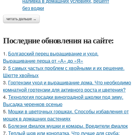
читать дальше →
Последние обновления на сайте:
1.
Болгарский перец выращивание и уход.
Выращивание перца от «А» до «Я»
2.
5 самых частых проблем с хвойными и их решение.
Шютте хвойных
3.
Гортензии уход и выращивание дома. Что необходимо
комнатной гортензии для активного роста и цветения?
4.
Технология посадки виноградной школки под зиму.
Высадка черенков осенью
5.
Мошки в цветочных горшках. Способы избавления от
мошек в домашних растениях
6.
Болезни фиалок мушки и комары. Вредители фиалок
7.
Теплый шов или конопатка. Что лучше для сруба: