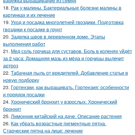
варежка выращивание из семян
18.
Рак у малины. Бактериальные болезни малины в
картинках и их лечение
19.
Уход и посадка многолетней гвоздики. Подготовка
гвоздики к посадке в грунт
20.
Заделка швов в деревянном доме. Этапы
выполнения работ
21.
Мед соль горчица для суставов. Боль в коленях уйдёт
за 2 часа: Домашняя мазь из мёда и горчицы вылечит
артроз
22.
Табачная пыль от вредителей. Добавление статьи в
новую подборку
23.
Гортензии, как выращивать. Гортензия: особенности
и порядок посадки
24.
Хронический бронхит у взрослых. Хронический
бронхит
25.
Лимонник китайский на даче. Описание растения
26.
Как убрать возрастные пигментные пятна.
Старческие пятна на лице: лечение