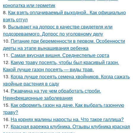
конопатка или герметик
8.
Как взять оплачиваемый выходной.. Как официально
взять отгул
9.
Вызывают на допрос в качестве свидетеля или
подозреваемого. Допрос по уголовному делу
10.
Питание при беременности в первом. Особенности
диеты на этапе вынашивания ребенка
11.
Самая вкусная вишня. Среднеспелые сорта
12.
Какую траву посеять, чтобы был красивый газон.
Какой лучше газон посеять — виды трав.
13.
Когда лучше посеять семена хвойников. Когда сажать
хвойные растения в саду
14.
Ржавчина на туе чем обработать строби.
Неинфекционные заболевания
15.
Как оформить газон на даче. Как выбрать газонную
траву?
16.
На корнях малины наросты на. Что такое галлица?
17.
Красная варежка клубника. Отзывы клубника красная