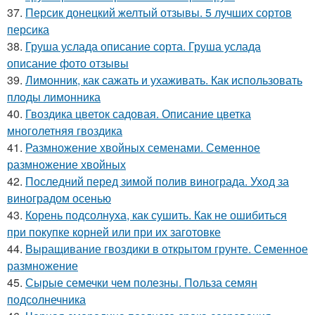
37.
Персик донецкий желтый отзывы. 5 лучших сортов
персика
38.
Груша услада описание сорта. Груша услада
описание фото отзывы
39.
Лимонник, как сажать и ухаживать. Как использовать
плоды лимонника
40.
Гвоздика цветок садовая. Описание цветка
многолетняя гвоздика
41.
Размножение хвойных семенами. Семенное
размножение хвойных
42.
Последний перед зимой полив винограда. Уход за
виноградом осенью
43.
Корень подсолнуха, как сушить. Как не ошибиться
при покупке корней или при их заготовке
44.
Выращивание гвоздики в открытом грунте. Семенное
размножение
45.
Сырые семечки чем полезны. Польза семян
подсолнечника