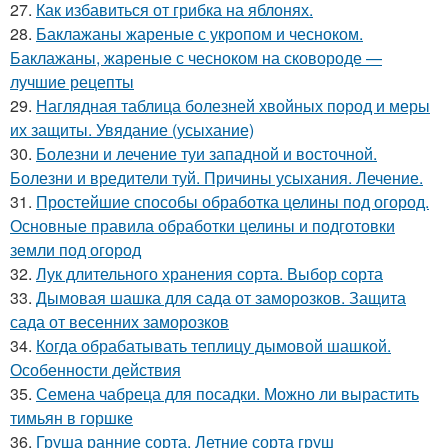
27.
Как избавиться от грибка на яблонях.
28.
Баклажаны жареные с укропом и чесноком.
Баклажаны, жареные с чесноком на сковороде —
лучшие рецепты
29.
Наглядная таблица болезней хвойных пород и меры
их защиты. Увядание (усыхание)
30.
Болезни и лечение туи западной и восточной.
Болезни и вредители туй. Причины усыхания. Лечение.
31.
Простейшие способы обработка целины под огород.
Основные правила обработки целины и подготовки
земли под огород
32.
Лук длительного хранения сорта. Выбор сорта
33.
Дымовая шашка для сада от заморозков. Защита
сада от весенних заморозков
34.
Когда обрабатывать теплицу дымовой шашкой.
Особенности действия
35.
Семена чабреца для посадки. Можно ли вырастить
тимьян в горшке
36.
Груша ранние сорта. Летние сорта груш