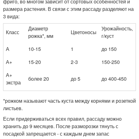
фриго, во многом зависит от сортовых особенностей и
размера растения. В связи с этим рассаду разделяют на
3 вида:
Диаметр
Урожайность,
Класс
Цветоносы
рожка*, мм
г/куст
А
10-15
1
до 150
А+
15-20
2-3
150-250
А+
более 20
до 5
до 400-450
экстра
*рожком называют часть куста между корнями и розеткой
листьев.
Если придерживаться всех правил, рассаду можно
хранить до 9 месяцев. После разморозки тянуть с
посадкой запрещается - с каждым днем запас