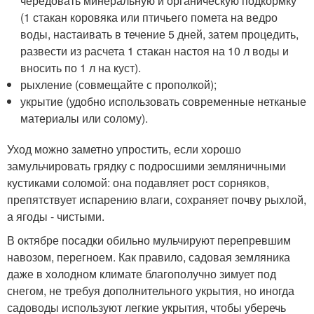
чередовать минеральную и органическую подкормку
(1 стакан коровяка или птичьего помета на ведро
воды, настаивать в течение 5 дней, затем процедить,
развести из расчета 1 стакан настоя на 10 л воды и
вносить по 1 л на куст).
рыхление (совмещайте с прополкой);
укрытие (удобно использовать современные нетканые
материалы или солому).
Уход можно заметно упростить, если хорошо
замульчировать грядку с подросшими земляничными
кустиками соломой: она подавляет рост сорняков,
препятствует испарению влаги, сохраняет почву рыхлой,
а ягоды - чистыми.
В октябре посадки обильно мульчируют перепревшим
навозом, перегноем. Как правило, садовая земляника
даже в холодном климате благополучно зимует под
снегом, не требуя дополнительного укрытия, но иногда
садоводы используют легкие укрытия, чтобы уберечь