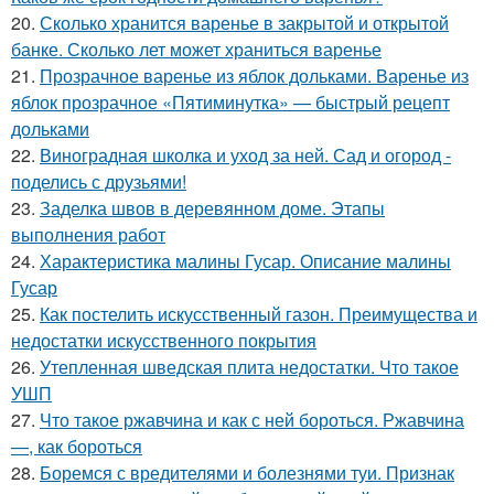
20.
Сколько хранится варенье в закрытой и открытой
банке. Сколько лет может храниться варенье
21.
Прозрачное варенье из яблок дольками. Варенье из
яблок прозрачное «Пятиминутка» — быстрый рецепт
дольками
22.
Виноградная школка и уход за ней. Сад и огород -
поделись с друзьями!
23.
Заделка швов в деревянном доме. Этапы
выполнения работ
24.
Характеристика малины Гусар. Описание малины
Гусар
25.
Как постелить искусственный газон. Преимущества и
недостатки искусственного покрытия
26.
Утепленная шведская плита недостатки. Что такое
УШП
27.
Что такое ржавчина и как с ней бороться. Ржавчина
—, как бороться
28.
Боремся с вредителями и болезнями туи. Признак