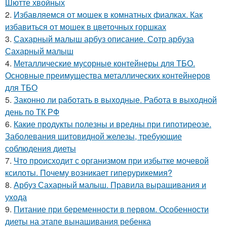
Шютте хвойных
2.
Избавляемся от мошек в комнатных фиалках. Как
избавиться от мошек в цветочных горшках
3.
Сахарный малыш арбуз описание. Сотр арбуза
Сахарный малыш
4.
Металлические мусорные контейнеры для ТБО.
Основные преимущества металлических контейнеров
для ТБО
5.
Законно ли работать в выходные. Работа в выходной
день по ТК РФ
6.
Какие продукты полезны и вредны при гипотиреозе.
Заболевания щитовидной железы, требующие
соблюдения диеты
7.
Что происходит с организмом при избытке мочевой
ксилоты. Почему возникает гиперурикемия?
8.
Арбуз Сахарный малыш. Правила выращивания и
ухода
9.
Питание при беременности в первом. Особенности
диеты на этапе вынашивания ребенка