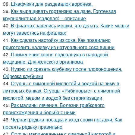
38.
Шкафчики для раздевалок воронеж.
39.
Как выращивать гортензию на даче. Гортензия
крупнолистная (садовая) – описание
40.
В фиалках завелись мошки, что делать. Какие мошки
могут завестись на фиалках
41.
Как сделать настойку из сока. Как правильно
приготовить наливку из натурального сока вишни
42.
Применение корня подсолнуха в народной
медицине. Для женского организма
43.
Нужно ли срезать клубнику после плодоношения.
Обрезка клубники
44.
Огурцы с лимонной кислотой и водкой на зиму в
литровых банках. Огурцы «Рябиновые» с лимонной
кислотой, медом и водкой без стерилизации
45.
Рак малины лечение. Болезни грибкового
происхождения и борьба с ними
46.
Черная редька посадка и уход сроки посадки. Как
посеять редьку правильно
47.
Огурцы маринованные с лимонной кислотой и