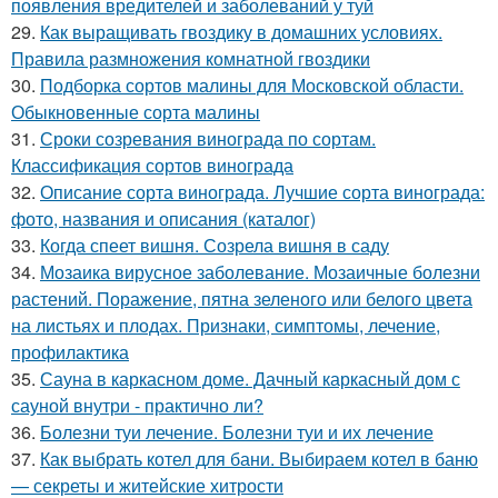
появления вредителей и заболеваний у туй
29.
Как выращивать гвоздику в домашних условиях.
Правила размножения комнатной гвоздики
30.
Подборка сортов малины для Московской области.
Обыкновенные сорта малины
31.
Сроки созревания винограда по сортам.
Классификация сортов винограда
32.
Описание сорта винограда. Лучшие сорта винограда:
фото, названия и описания (каталог)
33.
Когда спеет вишня. Созрела вишня в саду
34.
Мозаика вирусное заболевание. Мозаичные болезни
растений. Поражение, пятна зеленого или белого цвета
на листьях и плодах. Признаки, симптомы, лечение,
профилактика
35.
Сауна в каркасном доме. Дачный каркасный дом с
сауной внутри - практично ли?
36.
Болезни туи лечение. Болезни туи и их лечение
37.
Как выбрать котел для бани. Выбираем котел в баню
— секреты и житейские хитрости