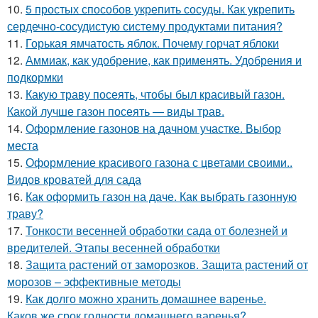
10.
5 простых способов укрепить сосуды. Как укрепить
сердечно-сосудистую систему продуктами питания?
11.
Горькая ямчатость яблок. Почему горчат яблоки
12.
Аммиак, как удобрение, как применять. Удобрения и
подкормки
13.
Какую траву посеять, чтобы был красивый газон.
Какой лучше газон посеять — виды трав.
14.
Оформление газонов на дачном участке. Выбор
места
15.
Оформление красивого газона с цветами своими..
Видов кроватей для сада
16.
Как оформить газон на даче. Как выбрать газонную
траву?
17.
Тонкости весенней обработки сада от болезней и
вредителей. Этапы весенней обработки
18.
Защита растений от заморозков. Защита растений от
морозов – эффективные методы
19.
Как долго можно хранить домашнее варенье.
Каков же срок годности домашнего варенья?