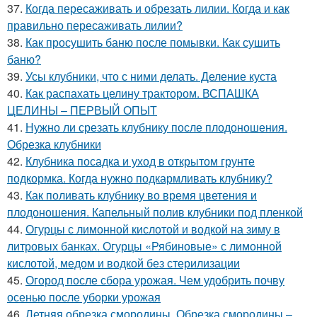
37.
Когда пересаживать и обрезать лилии. Когда и как
правильно пересаживать лилии?
38.
Как просушить баню после помывки. Как сушить
баню?
39.
Усы клубники, что с ними делать. Деление куста
40.
Как распахать целину трактором. ВСПАШКА
ЦЕЛИНЫ – ПЕРВЫЙ ОПЫТ
41.
Нужно ли срезать клубнику после плодоношения.
Обрезка клубники
42.
Клубника посадка и уход в открытом грунте
подкормка. Когда нужно подкармливать клубнику?
43.
Как поливать клубнику во время цветения и
плодоношения. Капельный полив клубники под пленкой
44.
Огурцы с лимонной кислотой и водкой на зиму в
литровых банках. Огурцы «Рябиновые» с лимонной
кислотой, медом и водкой без стерилизации
45.
Огород после сбора урожая. Чем удобрить почву
осенью после уборки урожая
46.
Летняя обрезка смородины. Обрезка смородины –,