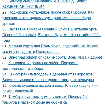
28.
Бомбер дымовая шашка 5г. Шашка дымовая
БОМБЕР АВГУСТ 5г /50
29.
Подкормка кустарников после сбора урожая. Как
ухаживать за ягодными кустарниками после сбора
урожая
30.
Выставка-ярмарка Осенний блюз в Екатеринбурге.
Осенний блюз 2021, Екатеринбург, 8 – 10 сентября 2021
года
31.
Малина сорта для Подмосковья урожайные. Какую
малину посадить в Подмосковье
32.
Виноград эфиоп описание сорта. Всем мира и добра!
33.
Как красить правильно забор. Покраска
металлического забора
34.
Как сохранить плодовые деревья от заморозков.
Влияние заморозков на садово-огородные культуры
35.
Клевер сушеный польза и вред. Клевер красный —
лекарь классный!
36.
Тамбур в частном доме нужен ли. Почему без
тамбура в частном доме не обойтись