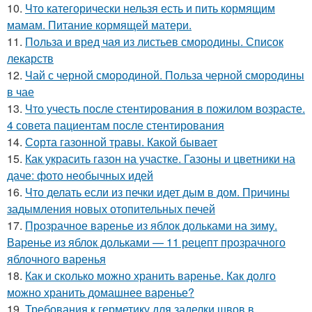
10.
Что категорически нельзя есть и пить кормящим
мамам. Питание кормящей матери.
11.
Польза и вред чая из листьев смородины. Список
лекарств
12.
Чай с черной смородиной. Польза черной смородины
в чае
13.
Что учесть после стентирования в пожилом возрасте.
4 совета пациентам после стентирования
14.
Сорта газонной травы. Какой бывает
15.
Как украсить газон на участке. Газоны и цветники на
даче: фото необычных идей
16.
Что делать если из печки идет дым в дом. Причины
задымления новых отопительных печей
17.
Прозрачное варенье из яблок дольками на зиму.
Варенье из яблок дольками — 11 рецепт прозрачного
яблочного варенья
18.
Как и сколько можно хранить варенье. Как долго
можно хранить домашнее варенье?
19.
Требования к герметику для заделки швов в