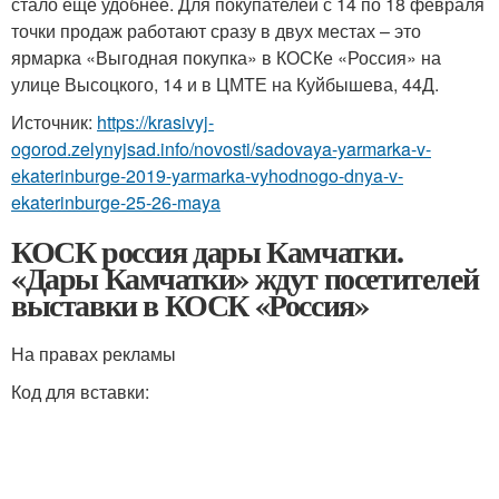
стало еще удобнее. Для покупателей с 14 по 18 февраля
точки продаж работают сразу в двух местах – это
ярмарка «Выгодная покупка» в КОСКе «Россия» на
улице Высоцкого, 14 и в ЦМТЕ на Куйбышева, 44Д.
Источник:
https://krasivyj-
ogorod.zelynyjsad.info/novosti/sadovaya-yarmarka-v-
ekaterinburge-2019-yarmarka-vyhodnogo-dnya-v-
ekaterinburge-25-26-maya
КОСК россия дары Камчатки.
«Дары Камчатки» ждут посетителей
выставки в КОСК «Россия»
На правах рекламы
Код для вставки: