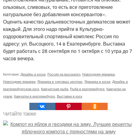
ольховых, сливовых, то есть все приготовление
натуральное без добавления консервантов».
Оценить качество дальневосточных деликатесов может
каждый. Для этого надо прийти в Культурно-
оздоровительный спортивный комплекс Россия по
адресу: ул. Высоцкого, 14 в Екатеринбурге. Выставка
будет работать с 28 сентября по 1 октября с 10 утра до 7
часов вечера.
Категории:
Декабрь в коске
,
Россия на высоцкого
,
Новогодняя ярмарка
,
Новогодние ярмарки
,
Ярмарка в торговых центрах
,
Ярмарка в коске
,
Декабрь в
екатеринбургском коск
,
Камчатская рыба
,
Рыба в екатеринбурге
,
Камчатки на
урале
,
Камчатки в екатеринбурге
,
Выставки в коск
Читайте также