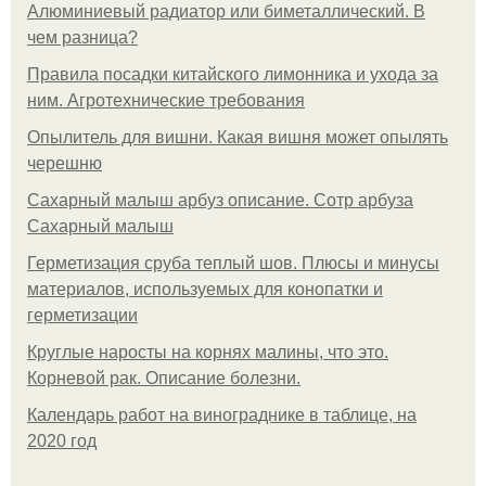
Алюминиевый радиатор или биметаллический. В
чем разница?
Правила посадки китайского лимонника и ухода за
ним. Агротехнические требования
Опылитель для вишни. Какая вишня может опылять
черешню
Сахарный малыш арбуз описание. Сотр арбуза
Сахарный малыш
Герметизация сруба теплый шов. Плюсы и минусы
материалов, используемых для конопатки и
герметизации
Круглые наросты на корнях малины, что это.
Корневой рак. Описание болезни.
Календарь работ на винограднике в таблице, на
2020 год