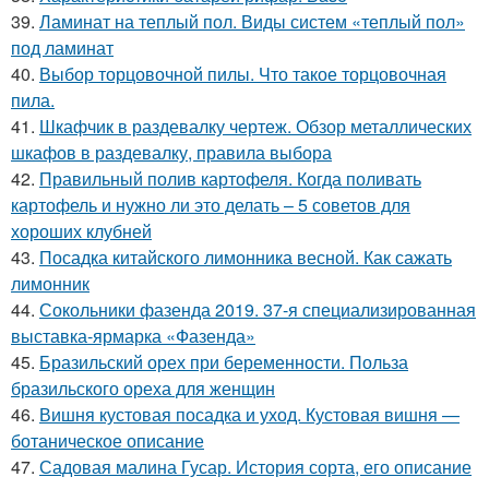
39.
Ламинат на теплый пол. Виды систем «теплый пол»
под ламинат
40.
Выбор торцовочной пилы. Что такое торцовочная
пила.
41.
Шкафчик в раздевалку чертеж. Обзор металлических
шкафов в раздевалку, правила выбора
42.
Правильный полив картофеля. Когда поливать
картофель и нужно ли это делать – 5 советов для
хороших клубней
43.
Посадка китайского лимонника весной. Как сажать
лимонник
44.
Сокольники фазенда 2019. 37-я специализированная
выставка-ярмарка «Фазенда»
45.
Бразильский орех при беременности. Польза
бразильского ореха для женщин
46.
Вишня кустовая посадка и уход. Кустовая вишня —
ботаническое описание
47.
Садовая малина Гусар. История сорта, его описание