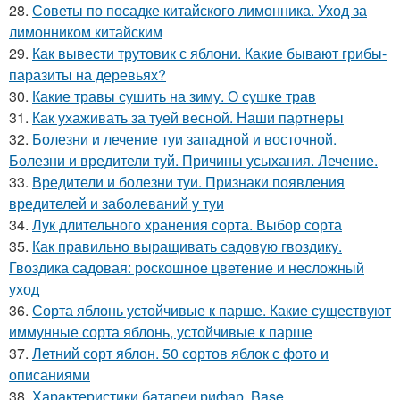
28.
Советы по посадке китайского лимонника. Уход за
лимонником китайским
29.
Как вывести трутовик с яблони. Какие бывают грибы-
паразиты на деревьях?
30.
Какие травы сушить на зиму. О сушке трав
31.
Как ухаживать за туей весной. Наши партнеры
32.
Болезни и лечение туи западной и восточной.
Болезни и вредители туй. Причины усыхания. Лечение.
33.
Вредители и болезни туи. Признаки появления
вредителей и заболеваний у туи
34.
Лук длительного хранения сорта. Выбор сорта
35.
Как правильно выращивать садовую гвоздику.
Гвоздика садовая: роскошное цветение и несложный
уход
36.
Сорта яблонь устойчивые к парше. Какие существуют
иммунные сорта яблонь, устойчивые к парше
37.
Летний сорт яблон. 50 сортов яблок с фото и
описаниями
38.
Характеристики батареи рифар. Base