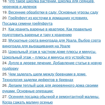
18.
Что такое школка растений. Школка для сеянцев,
черенков и деленок
19.
Весенние обработки в саду. Основные угрозы саду
20.
Грейпфрут из косточки в домашних условиях.
Посадка семени грейпфрута
21.
Как хранить варенье в квартире. Как правильно
подготовить варенье и тару к хранению
22.
Мускатные сорта винограда для Урала. Выбор сорта
винограда для выращивания на Урале
23.
Цокольный этаж в частном доме плюсы и минусы.
Цокольный этаж – плюсы и минусы его устройства
24.
Дупло в дереве лечение. Добавление статьи в новую
подборку
25.
Чем заделать щели между бревнами в доме.
Технология заделки дефектов в бревнах
26.
Делаем теплый шов для деревянного дома своими
руками. Основные операции:
27.
Осенняя посадка обычной и ремонтантной малины.
Когда сажать малину осенью