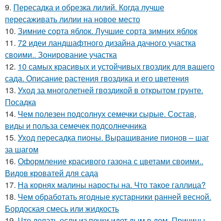
9.
Пересадка и обрезка лилий. Когда лучше
пересаживать лилии на новое место
10.
Зимние сорта яблок. Лучшие сорта зимних яблок
11.
72 идеи ландшафтного дизайна дачного участка
своими.. Зонирование участка
12.
10 самых красивых и устойчивых гвоздик для вашего
сада. Описание растения гвоздика и его цветения
13.
Уход за многолетней гвоздикой в открытом грунте.
Посадка
14.
Чем полезен подсолнух семечки сырые. Состав,
виды и польза семечек подсолнечника
15.
Уход пересадка пионы. Выращивание пионов – шаг
за шагом
16.
Оформление красивого газона с цветами своими..
Видов кроватей для сада
17.
На корнях малины наросты на. Что такое галлица?
18.
Чем обработать ягодные кустарники ранней весной.
Бордоская смесь или жидкость
19.
Что делать если из печки идет дым в дом. Причины