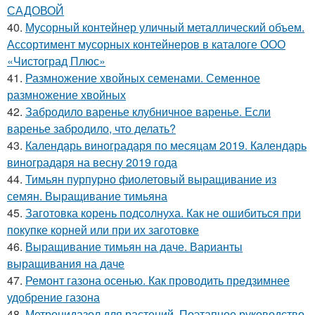
САДОВОЙ
40.
Мусорный контейнер уличный металлический объем.
Ассортимент мусорных контейнеров в каталоге ООО
«Чистоград Плюс»
41.
Размножение хвойных семенами. Семенное
размножение хвойных
42.
Забродило варенье клубничное варенье. Если
варенье забродило, что делать?
43.
Календарь виноградаря по месяцам 2019. Календарь
виноградаря на весну 2019 года
44.
Тимьян пурпурно фиолетовый выращивание из
семян. Выращивание тимьяна
45.
Заготовка корень подсолнуха. Как не ошибиться при
покупке корней или при их заготовке
46.
Выращивание тимьян на даче. Варианты
выращивания на даче
47.
Ремонт газона осенью. Как проводить предзимнее
удобрение газона
48.
Метронидазол для растений. Поэтапное руководство