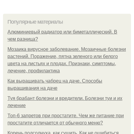
Популярные материалы
Алюминиевый радиатор или биметаллический. В
чем разница?
Мозаика вирусное заболевание. Мозаичные болезни
растений. Поражение, пятна зеленого или белого
цвета на листьях и плодах. Признаки, симптомы,
лечение, профилактика
Как выращивать чабрец на даче. Способы
выращивания на даче
Туя брабант болезни и вредители. Болезни туи и их
лечение
Топ-6 запретов при простатите. Чем же питание при
простатите отличается от обычного меню?
Корень подсолнуха, как сушить. Как не ошибиться