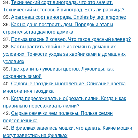
34.
Технический сорт винограда, что это значит.
Технический и столовый виноград. Есть ли разница?
35.
Арагонеш сорт винограда. Entries by tag: aragonez
36.
Как на даче построить дом. Порядок и этапы
строительства дачного домика
37.
Польза красный клевер. Что такое красный клевер?
38.
Как вырастить хвойные из семян в домашних
условиях. Тонкости ухода за хвойниками в домашних
условиях
39.
Где хранить луковицы цветов. Луковицы: как
сохранить зимой
40.
Садовые гвоздики многолетние. Описание цветка
многолетняя гвоздика
41.
Когда пересаживать и обрезать лилии. Когда и как
правильно пересаживать лилии?
42.
Сырые семечки чем полезны. Польза семян
подсолнечника
43.
В фиалках завелись мошки, что делать. Какие мошки
могут завестись на фиалках