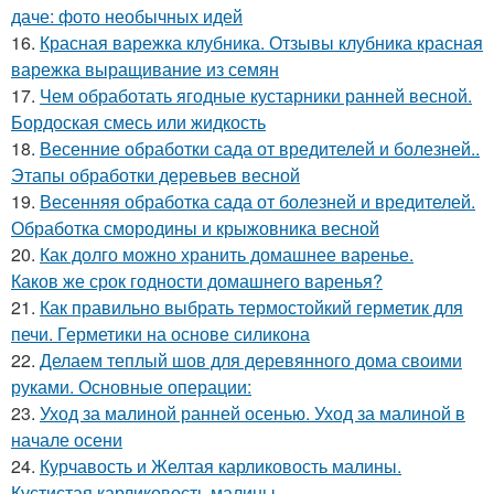
даче: фото необычных идей
16.
Красная варежка клубника. Отзывы клубника красная
варежка выращивание из семян
17.
Чем обработать ягодные кустарники ранней весной.
Бордоская смесь или жидкость
18.
Весенние обработки сада от вредителей и болезней..
Этапы обработки деревьев весной
19.
Весенняя обработка сада от болезней и вредителей.
Обработка смородины и крыжовника весной
20.
Как долго можно хранить домашнее варенье.
Каков же срок годности домашнего варенья?
21.
Как правильно выбрать термостойкий герметик для
печи. Герметики на основе силикона
22.
Делаем теплый шов для деревянного дома своими
руками. Основные операции:
23.
Уход за малиной ранней осенью. Уход за малиной в
начале осени
24.
Курчавость и Желтая карликовость малины.
Кустистая карликовость малины