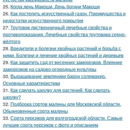
25.
Когда день Макоши. День богини Макоши
26.
Как постелить искусственный газон. Преимущества и
недостатки искусственного покрытия
27.
Трутовик лиственничный лечебные свойства и
противопоказания. Лечебные свойства трутовика серно-
жёлтого
28.
Вредители и болезни хвойных растений и борьба с
ними. Болезни и лечение хвойных растений и деревьев
29.
Как защитить сад от весенних заморозков. Влияние
заморозков на садово-огородные культуры
30.
Выращивание земляники барон солемахер.
Основные характеристики
31.
Как сделать школку для растений. Как сделать
школку?
32.
Подборка сортов малины для Московской области.
Обыкновенные сорта малины
33.
Сорта персиков для волгоградской области. Самые
лучшие сорта персиков с фото и описанием