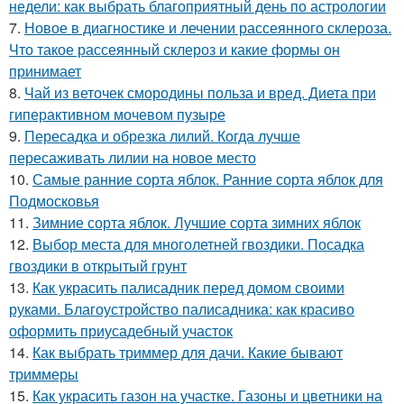
недели: как выбрать благоприятный день по астрологии
7.
Новое в диагностике и лечении рассеянного склероза.
Что такое рассеянный склероз и какие формы он
принимает
8.
Чай из веточек смородины польза и вред. Диета при
гиперактивном мочевом пузыре
9.
Пересадка и обрезка лилий. Когда лучше
пересаживать лилии на новое место
10.
Самые ранние сорта яблок. Ранние сорта яблок для
Подмосковья
11.
Зимние сорта яблок. Лучшие сорта зимних яблок
12.
Выбор места для многолетней гвоздики. Посадка
гвоздики в открытый грунт
13.
Как украсить палисадник перед домом своими
руками. Благоустройство палисадника: как красиво
оформить приусадебный участок
14.
Как выбрать триммер для дачи. Какие бывают
триммеры
15.
Как украсить газон на участке. Газоны и цветники на