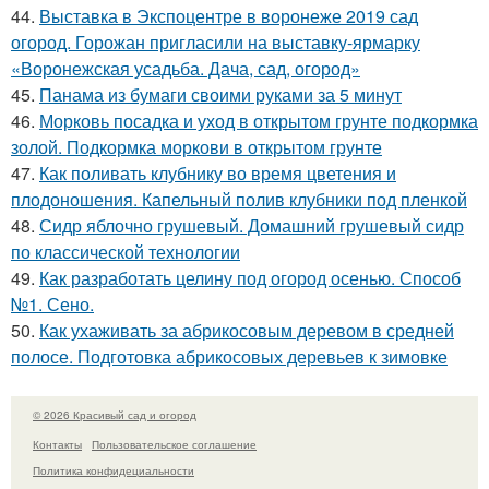
44.
Выставка в Экспоцентре в воронеже 2019 сад
огород. Горожан пригласили на выставку-ярмарку
«Воронежская усадьба. Дача, сад, огород»
45.
Панама из бумаги своими руками за 5 минут
46.
Морковь посадка и уход в открытом грунте подкормка
золой. Подкормка моркови в открытом грунте
47.
Как поливать клубнику во время цветения и
плодоношения. Капельный полив клубники под пленкой
48.
Сидр яблочно грушевый. Домашний грушевый сидр
по классической технологии
49.
Как разработать целину под огород осенью. Способ
№1. Сено.
50.
Как ухаживать за абрикосовым деревом в средней
полосе. Подготовка абрикосовых деревьев к зимовке
© 2026 Красивый сад и огород
Контакты
Пользовательское соглашение
Политика конфидециальности