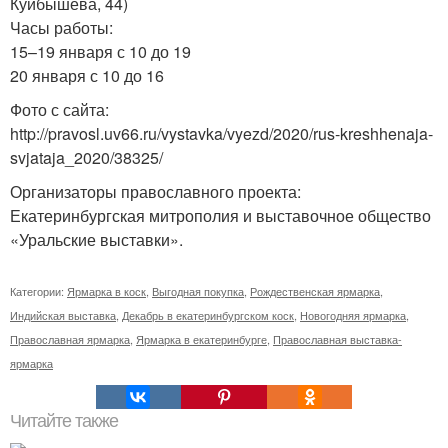
Куйбышева, 44)
Часы работы:
15–19 января с 10 до 19
20 января с 10 до 16
Фото с сайта:
http://pravosl.uv66.ru/vystavka/vyezd/2020/rus-kreshhenaja-
svjataja_2020/38325/
Организаторы православного проекта:
Екатеринбургская митрополия и выставочное общество
«Уральские выставки».
Категории:
Ярмарка в коск
,
Выгодная покупка
,
Рождественская ярмарка
,
Индийская выставка
,
Декабрь в екатеринбургском коск
,
Новогодняя ярмарка
,
Православная ярмарка
,
Ярмарка в екатеринбурге
,
Православная выставка-
ярмарка
Читайте также