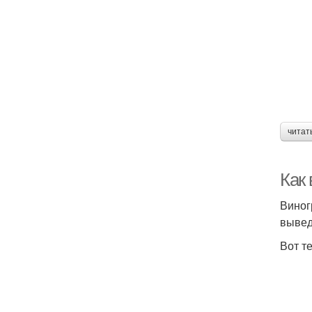
читат
Как
Виног
вывед
Вот т