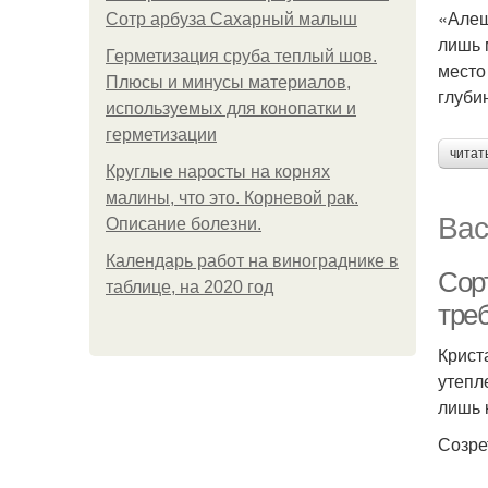
«Алеш
Сотр арбуза Сахарный малыш
лишь 
Герметизация сруба теплый шов.
место
Плюсы и минусы материалов,
глуби
используемых для конопатки и
герметизации
читат
Круглые наросты на корнях
малины, что это. Корневой рак.
Вас
Описание болезни.
Календарь работ на винограднике в
Сор
таблице, на 2020 год
тре
Крист
утепл
лишь 
Созре