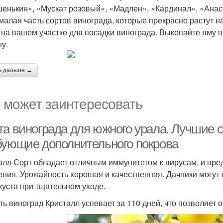
енькин», «Мускат розовый», «Мадлен», «Кардинал», «Анас
малая часть сортов винограда, которые прекрасно растут н
 на вашем участке для посадки винограда. Выкопайте яму п
ну.
ь дальше →
 может заинтересовать
та винограда для южного урала. Лучшие с
бующие дополнительного покрова
алл Сорт обладает отличным иммунитетом к вирусам, и вред
ения. Урожайность хорошая и качественная. Дачники могут с
куста при тщательном уходе.
ть виноград Кристалл успевает за 110 дней, что позволяет о