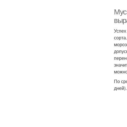
Мус
выр
Успех
сорта
мороз
допус
перен
значи
можно
По ср
дней).