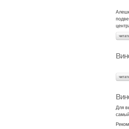
Алешк
подве
центр
читат
Вино
читат
Вино
Для в
самый
Реком