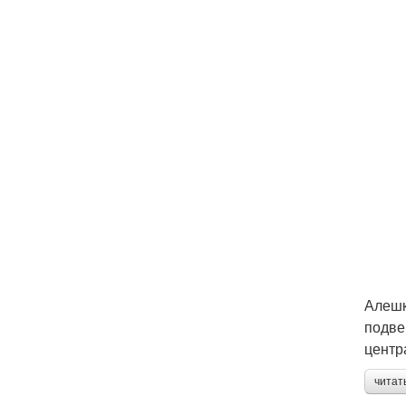
Алешк
подве
центр
читат