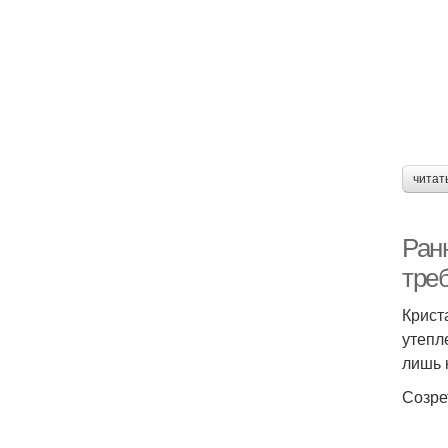
читат
Ран
тре
Крист
утепл
лишь 
Созре