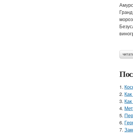
Амурс
Гранд
мороз
Безус
виног
читат
Пос
1.
Кос
2.
Как
3.
Как
4.
Мет
5.
Пер
6.
Гер
7.
Зак