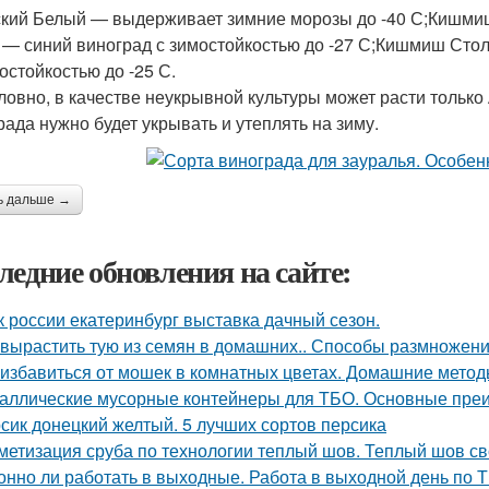
кий Белый — выдерживает зимние морозы до -40 С;Кишмиш
 — синий виноград с зимостойкостью до -27 С;Кишмиш Сто
остойкостью до -25 С.
ловно, в качестве неукрывной культуры может расти только
рада нужно будет укрывать и утеплять на зиму.
ь дальше →
ледние обновления на сайте:
к россии екатеринбург выставка дачный сезон.
 вырастить тую из семян в домашних.. Способы размножен
 избавиться от мошек в комнатных цветах. Домашние мето
аллические мусорные контейнеры для ТБО. Основные пре
сик донецкий желтый. 5 лучших сортов персика
метизация сруба по технологии теплый шов. Теплый шов св
онно ли работать в выходные. Работа в выходной день по 