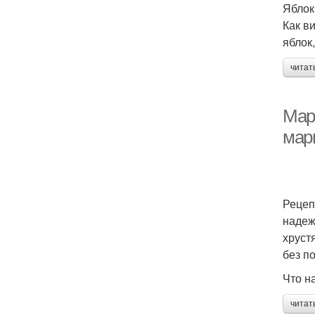
Яблок
Как в
яблок
читат
Мар
мар
Рецеп
надеж
хруст
без п
Что н
читат