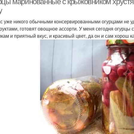
рцы маринованные с крыжовником хрустя
у
с уже никого обычными консервированными огурцами не уд
руктами, готовят овощное ассорти. У меня сегодня огурцы
икам и приятный вкус, и красивый цвет, да он и сам хорош к