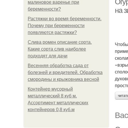
Огу
малиновое варенье при
на 
беременности?
Растяжки во время беременности.
Почему при беременности
появляются растяжки?
Слива ромен описание сорта.
Чтобы
Какие сорта слив наиболее
приме
подходят для дачи
скола
«взры
Весенняя обработка сада от
споло
болезней и вредителей. Обработка
духов
смородины и крыжовника весной
прост
Контейнер мусорный
металлический 8 куб м.
читат
Ассортимент металлических
контейнеров 0,8 куб.м
Вас