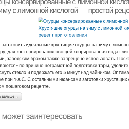
рцы консервированные с лимонной кислот
зиму с лимонной кислотой — простой реце
 заготовить идеальные хрустящие огурцы на зиму с лимонно
ру, для консервирования овощей хлорированная вода счит
ми, заводским браком также запрещено использовать. Поск
ваются» по причине неграмотной подготовки тары, уделите
снуть стекло и подержать его 5 минут над чайником. Оптим
ке при 100С. С остальными нюансами заготовки хрустящих 
ом пошаговом рецепте.
ь дальше →
 может заинтересовать