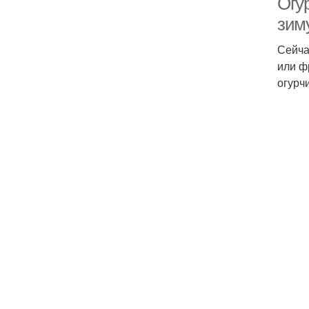
Огу
зим
Сейча
или ф
огурч