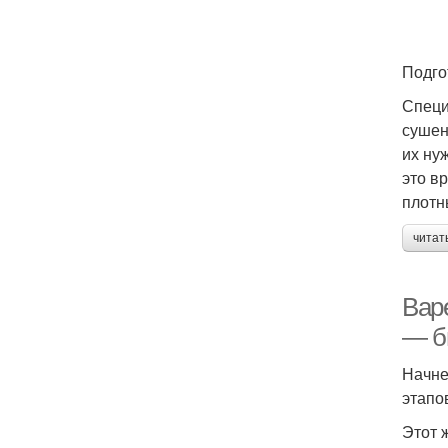
Подго
Специ
сушен
их ну
это в
плотн
читат
Вар
— б
Начне
этапо
Этот 