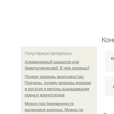
Кон
Популярные материалы
О
Алюминиевый радиатор или
биметаллический. В чем разница?
Почему морковь многохвостая.
Причины, почему морковь корявая
и рогатая и методы выращивания
ровных корнеплодов
Можно при беременности
малиновое варенье. Можно ли