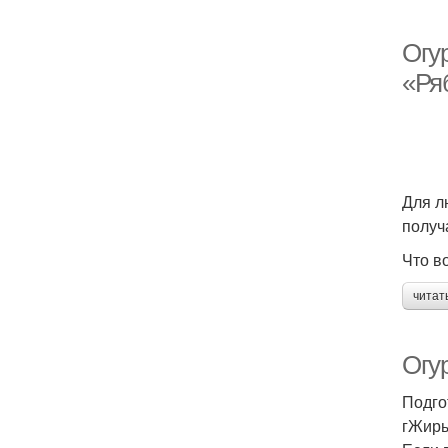
Огу
«Ря
Для л
получ
Что в
читат
Огу
Подго
гЖиры