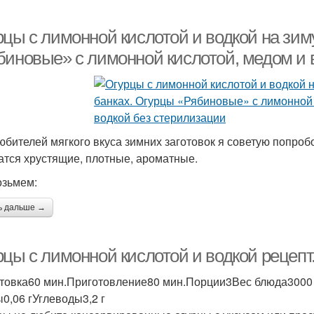
рцы с лимонной кислотой и водкой на зим
биновые» с лимонной кислотой, медом и 
юбителей мягкого вкуса зимних заготовок я советую попробо
атся хрустящие, плотные, ароматные.
озьмем:
ь дальше →
рцы с лимонной кислотой и водкой рецепт
товка60 мин.Приготовление80 мин.Порции3Вес блюда3000 г
0,06 гУглеводы3,2 г