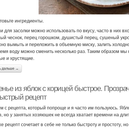
товьте ингредиенты.
и для засолки можно использовать по вкусу, часто в них вх
ый чеснок, перец горошком, душистый перец, сушеный укро
жно вымыть и переложить в объемную миску, залить холодной
ремя воду можно сменить несколько раз. Таким образом мы 
ые и хрустящие.
ь дальше →
енье из яблок с корицей быстрое. Прозра
ыстрый рецепт
м с рецепта, который попроще и я часто им пользуюсь. Ябл
в, но у занятых хозяюшек не всегда хватает времени на дли
же рецепт сочетает в себе не только быстроту и простоту, н