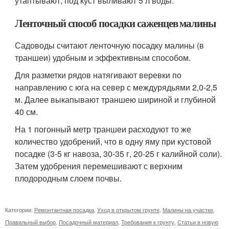
утаптывают, под куст выливают 5 л воды.
Ленточный способ посадки саженцев малины
Садоводы считают ленточную посадку малины (в
траншеи) удобным и эффективным способом.
Для разметки рядов натягивают веревки по
направлению с юга на север с междурядьями 2,0-2,5
м. Далее выкапывают траншею шириной и глубиной
40 см.
На 1 погонный метр траншеи расходуют то же
количество удобрений, что в одну яму при кустовой
посадке (3-5 кг навоза, 30-35 г, 20-25 г калийной соли).
Затем удобрения перемешивают с верхним
плодородным слоем почвы.
Категории:
Ремонтантная посадка
,
Уход в открытом грунте
,
Малины на участке
,
Правильный выбор
,
Посадочный материал
,
Требования к грунту
,
Статьи в новую