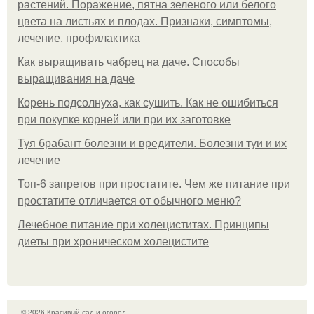
растений. Поражение, пятна зеленого или белого
цвета на листьях и плодах. Признаки, симптомы,
лечение, профилактика
Как выращивать чабрец на даче. Способы
выращивания на даче
Корень подсолнуха, как сушить. Как не ошибиться
при покупке корней или при их заготовке
Туя брабант болезни и вредители. Болезни туи и их
лечение
Топ-6 запретов при простатите. Чем же питание при
простатите отличается от обычного меню?
Лечебное питание при холециститах. Принципы
диеты при хроническом холецистите
© 2026 Красивый сад и огород