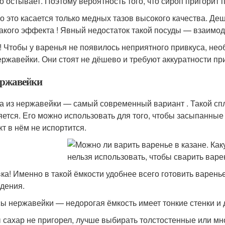
о остывает. Поэтому вероятность того, что сироп пригорит
о это касается только медных тазов высокого качества. Де
такого эффекта ! Явный недостаток такой посуды — взаимод
! Чтобы у варенья не появилось неприятного привкуса, нео
ержавейки. Они стоят не дёшево и требуют аккуратности пр
ержавейки
а из нержавейки — самый современный вариант . Такой спла
яется. Его можно использовать для того, чтобы засыпанные
кт в нём не испортится.
ка! Именно в такой ёмкости удобнее всего готовить варен
дения.
ы нержавейки — недорогая ёмкость имеет тонкие стенки и д
 сахар не пригорел, лучше выбирать толстостенные или мн