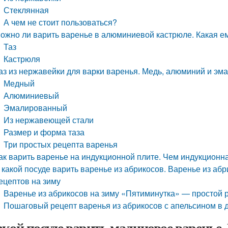
Стеклянная
А чем не стоит пользоваться?
ожно ли варить варенье в алюминиевой кастрюле. Какая е
Таз
Кастрюля
аз из нержавейки для варки варенья. Медь, алюминий и эма
Медный
Алюминиевый
Эмалированный
Из нержавеющей стали
Размер и форма таза
Три простых рецепта варенья
ак варить варенье на индукционной плите. Чем индукционн
 какой посуде варить варенье из абрикосов. Варенье из абри
ецептов на зиму
Варенье из абрикосов на зиму «Пятиминутка» — простой 
Пошаговый рецепт варенья из абрикосов с апельсином в
акой посуде варить малиновое варенье.