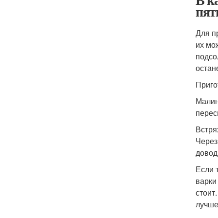
пят
Для п
их мо
подсо
остан
Приго
Малин
перес
Встря
Через
довод
Если 
варки
стоит
лучше