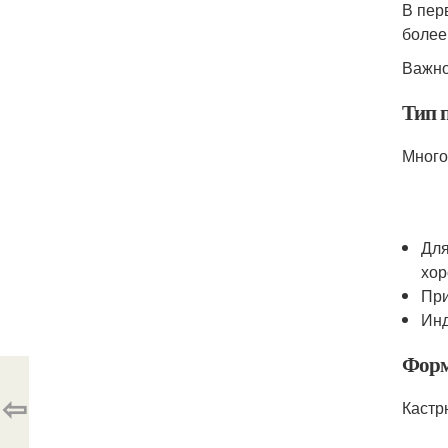
В пер
более
Важно
Тип 
Много
Для
хор
При
Инд
Фор
⇦
Кастр