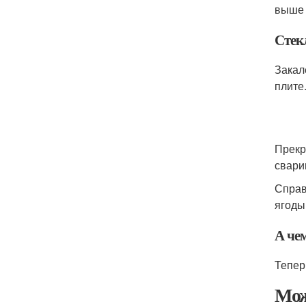
выше 
Стек
Закал
плите
Прекр
свари
Справ
ягоды
А чем
Тепер
Мож