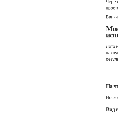
Через
прост
Банки
Мож
исп
Лето 
пахну
резул
На ч
Неско
Вид 