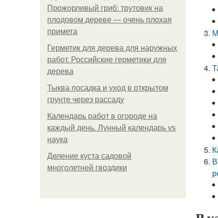
Прожорливый гриб: трутовик на
плодовом дереве — очень плохая
примета
М
Герметик для дерева для наружных
работ. Российские герметики для
Т
дерева
Тыква посадка и уход в открытом
грунте через рассаду
Календарь работ в огороде на
каждый день. Лунный календарь vs
наука
К
Деление куста садовой
В
многолетней гвоздики
р
В к