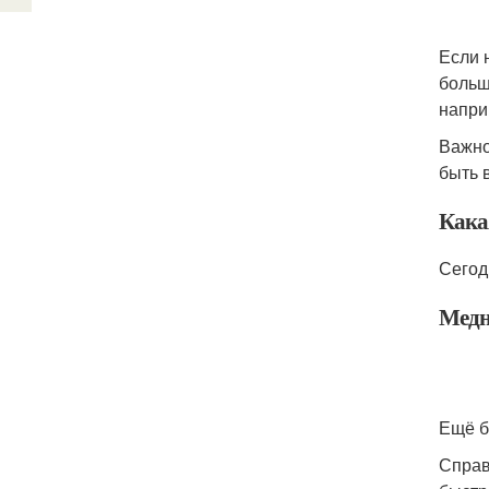
Если 
больш
напри
Важно
быть 
Кака
Сегод
Медн
Ещё б
Справ