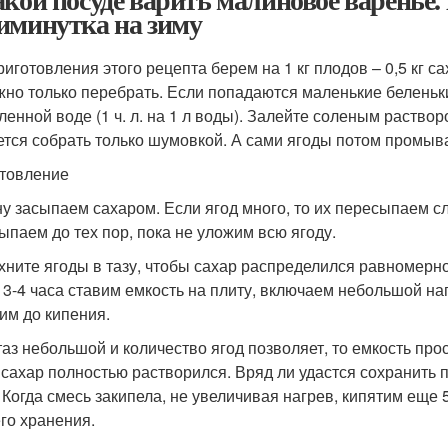
иминутка на зиму
риготовления этого рецепта берем на 1 кг плодов – 0,5 кг с
жно только перебрать. Если попадаются маленькие беленьки
ленной воде (1 ч. л. на 1 л воды). Залейте соленым раствор
ется собрать только шумовкой. А сами ягоды потом промыва
товление
у засыпаем сахаром. Если ягод много, то их пересыпаем слоя
ыпаем до тех пор, пока не уложим всю ягоду.
хните ягоды в тазу, чтобы сахар распределился равномерно.
 3-4 часа ставим емкость на плиту, включаем небольшой н
им до кипения.
таз небольшой и количество ягод позволяет, то емкость пр
 сахар полностью растворился. Вряд ли удастся сохранить 
. Когда смесь закипела, не увеличивая нагрев, кипятим еще 
го хранения.