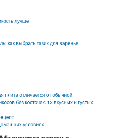
мкость лучше
ль: как выбрать тазик для варенья
ая плита отличается от обычной
косов без косточек. 12 вкусных и густых
рецепт
 домашних условиях
 Малиновое варенье –