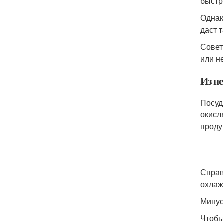
быстр
Однак
даст 
Совет
или н
Из н
Посуд
окисл
проду
Справ
охлаж
Минус
Чтобы