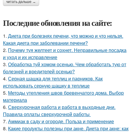
читать дальше →
Последние обновления на сайте:
1.
Диета при болезнях печени, что можно и что нельзя.
Какая диета при заболевании печени?
2.
Почему туя желтеет и сохнет. Неправильные посадка
и уход и их исправление
3.
Обработка туй хомом осенью. Чем обработать тую от
болезней и вредителей осенью?
4.
Серная шашка для теплиц и парников. Как
использовать серную шашку в теплице
5.
Методы утепления швов бревенчатого дома. Выбор
материала
6.
Сверхурочная работа и работа в выходные дни.
Правила оплаты сверхурочной работы
7.
Аммиак в саду и огороде. Польза и применение
8.
Какие продукты полезны при акне. Диета при акне: как