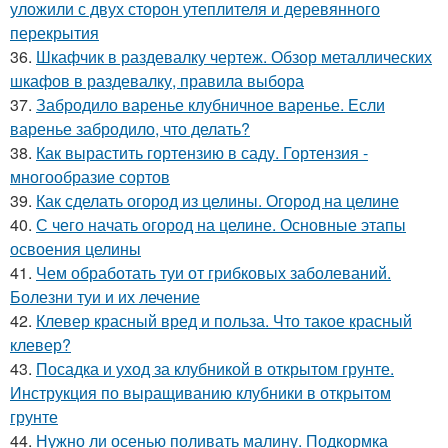
уложили с двух сторон утеплителя и деревянного
перекрытия
36.
Шкафчик в раздевалку чертеж. Обзор металлических
шкафов в раздевалку, правила выбора
37.
Забродило варенье клубничное варенье. Если
варенье забродило, что делать?
38.
Как вырастить гортензию в саду. Гортензия -
многообразие сортов
39.
Как сделать огород из целины. Огород на целине
40.
С чего начать огород на целине. Основные этапы
освоения целины
41.
Чем обработать туи от грибковых заболеваний.
Болезни туи и их лечение
42.
Клевер красный вред и польза. Что такое красный
клевер?
43.
Посадка и уход за клубникой в открытом грунте.
Инструкция по выращиванию клубники в открытом
грунте
44.
Нужно ли осенью поливать малину. Подкормка