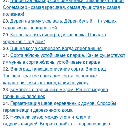
27.
Барон Солемахер сорт земляники. Земляника Барон
Солемахер - самая красивая, самая душистая и самая
полезная!
28.
Дерен на зиму укрывать. Дёрен белый: 11 лучших
садовых разновидностей
29.
Как вырастить виноград из черенка. Посадка
черенков "Под лом"
30.
Вишня когда созревает. Когда спеет вишня
31.
Сорта яблонь устойчивые к парше. Какие существуют
иммунные сорта яблонь, устойчивые к парше
32.
Виноград танюша описание сорта. Виноград
Танюша: краткое описание сорта, основные
характеристики, рекомендации по уходу
33.
Компресс с горчицей с медом. Рецепт медово
горчичных лепешек
34.
Герметизация швов деревянных домов. Способы
герметизации деревянного дома
35.
Нужен ли зазор между утеплителем и
гидроизоляцией. Вторая ошибка — пароизоляцию