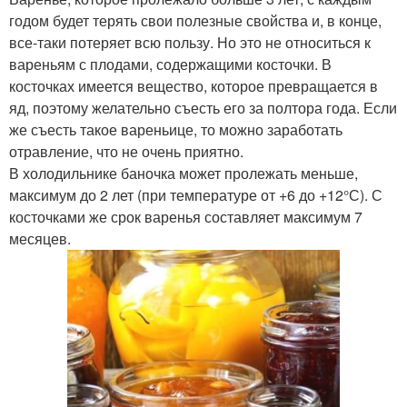
годом будет терять свои полезные свойства и, в конце,
все-таки потеряет всю пользу. Но это не относиться к
Варение во время
Смородиновое варение
вареньям с плодами, содержащими косточки. В
косточках имеется вещество, которое превращается в
яд, поэтому желательно съесть его за полтора года. Если
же съесть такое вареньице, то можно заработать
отравление, что не очень приятно.
Варение на зиму
Варения из малины
В холодильнике баночка может пролежать меньше,
максимум до 2 лет (при температуре от +6 до +12°С). С
косточками же срок варенья составляет максимум 7
месяцев.
Черничное варение
Варение из черники
Варения на зиму
Клубничное варение