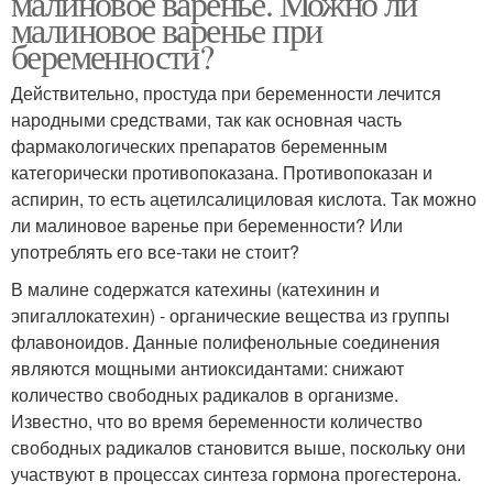
малиновое варенье. Можно ли
малиновое варенье при
беременности?
Действительно, простуда при беременности лечится
Варение с косточками
Варения из кизила
народными средствами, так как основная часть
фармакологических препаратов беременным
категорически противопоказана. Противопоказан и
аспирин, то есть ацетилсалициловая кислота. Так можно
Варения из абрикосов
Быстрое варение
ли малиновое варенье при беременности? Или
употреблять его все-таки не стоит?
В малине содержатся катехины (катехинин и
эпигаллокатехин) - органические вещества из группы
Варение с абрикосами
Абрикосовое варение
флавоноидов. Данные полифенольные соединения
являются мощными антиоксидантами: снижают
количество свободных радикалов в организме.
Известно, что во время беременности количество
свободных радикалов становится выше, поскольку они
Варение без варки
Варение из абрикосов
участвуют в процессах синтеза гормона прогестерона.