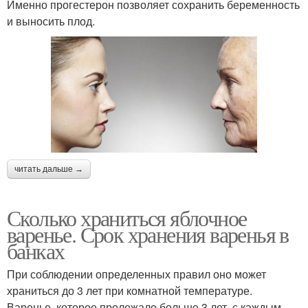
Именно прогестерон позволяет сохранить беременность
и выносить плод.
Варение из перетертых
Варение без сахара
абрикосов
Варение в закрытой и
Варение в банке
читать дальше →
Варение в
Открытое варение
холодильнике
Сколько храниться яблочное
варенье. Срок хранения варенья в
банках
Варения в
При соблюдении определенных правил оно может
Посуды для варенья
холодильнике
храниться до 3 лет при комнатной температуре.
Варенье, которое пролежало больше 3 лет, с каждым