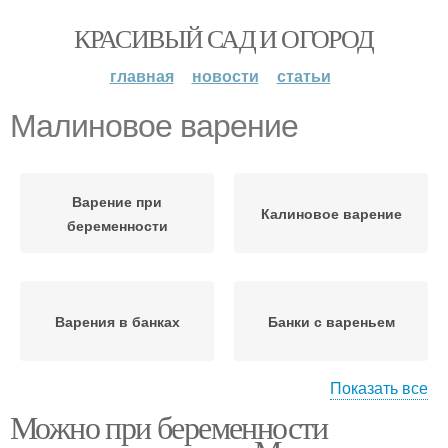
КРАСИВЫЙ САД И ОГОРОД
главная
новости
статьи
Малиновое варение
Варение при
Калиновое варение
беременности
Варения в банках
Банки с вареньем
Показать все
Можно при беременности
Опыт с вареньем
Варения в пвх-посуде