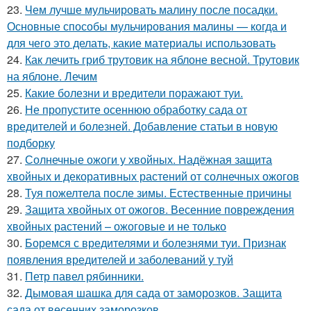
23.
Чем лучше мульчировать малину после посадки.
Основные способы мульчирования малины — когда и
для чего это делать, какие материалы использовать
24.
Как лечить гриб трутовик на яблоне весной. Трутовик
на яблоне. Лечим
25.
Какие болезни и вредители поражают туи.
26.
Не пропустите осеннюю обработку сада от
вредителей и болезней. Добавление статьи в новую
подборку
27.
Солнечные ожоги у хвойных. Надёжная защита
хвойных и декоративных растений от солнечных ожогов
28.
Туя пожелтела после зимы. Естественные причины
29.
Защита хвойных от ожогов. Весенние повреждения
хвойных растений – ожоговые и не только
30.
Боремся с вредителями и болезнями туи. Признак
появления вредителей и заболеваний у туй
31.
Петр павел рябинники.
32.
Дымовая шашка для сада от заморозков. Защита
сада от весенних заморозков