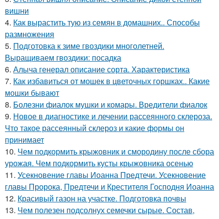
вишни
4.
Как вырастить тую из семян в домашних.. Способы
размножения
5.
Подготовка к зиме гвоздики многолетней.
Выращиваем гвоздики: посадка
6.
Алыча генерал описание сорта. Характеристика
7.
Как избавиться от мошек в цветочных горшках.. Какие
мошки бывают
8.
Болезни фиалок мушки и комары. Вредители фиалок
9.
Новое в диагностике и лечении рассеянного склероза.
Что такое рассеянный склероз и какие формы он
принимает
10.
Чем подкормить крыжовник и смородину после сбора
урожая. Чем подкормить кусты крыжовника осенью
11.
Усекновение главы Иоанна Предтечи. Усекновение
главы Пророка, Предтечи и Крестителя Господня Иоанна
12.
Красивый газон на участке. Подготовка почвы
13.
Чем полезен подсолнух семечки сырые. Состав,