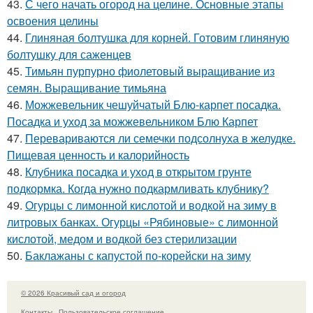
43.
С чего начать огород на целине. Основные этапы
освоения целины
44.
Глиняная болтушка для корней. Готовим глиняную
болтушку для саженцев
45.
Тимьян пурпурно фиолетовый выращивание из
семян. Выращивание тимьяна
46.
Можжевельник чешуйчатый Блю-карпет посадка.
Посадка и уход за можжевельником Блю Карпет
47.
Перевариваются ли семечки подсолнуха в желудке.
Пищевая ценность и калорийность
48.
Клубника посадка и уход в открытом грунте
подкормка. Когда нужно подкармливать клубнику?
49.
Огурцы с лимонной кислотой и водкой на зиму в
литровых банках. Огурцы «Рябиновые» с лимонной
кислотой, медом и водкой без стерилизации
50.
Баклажаны с капустой по-корейски на зиму
© 2026 Красивый сад и огород
Контакты
Пользовательское соглашение