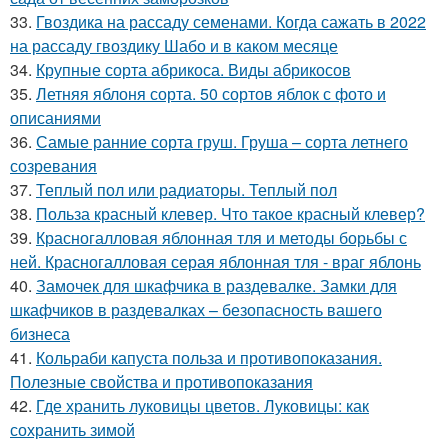
33.
Гвоздика на рассаду семенами. Когда сажать в 2022
на рассаду гвоздику Шабо и в каком месяце
34.
Крупные сорта абрикоса. Виды абрикосов
35.
Летняя яблоня сорта. 50 сортов яблок с фото и
описаниями
36.
Самые ранние сорта груш. Груша – сорта летнего
созревания
37.
Теплый пол или радиаторы. Теплый пол
38.
Польза красный клевер. Что такое красный клевер?
39.
Красногалловая яблонная тля и методы борьбы с
ней. Красногалловая серая яблонная тля - враг яблонь
40.
Замочек для шкафчика в раздевалке. Замки для
шкафчиков в раздевалках – безопасность вашего
бизнеса
41.
Кольраби капуста польза и противопоказания.
Полезные свойства и противопоказания
42.
Где хранить луковицы цветов. Луковицы: как
сохранить зимой