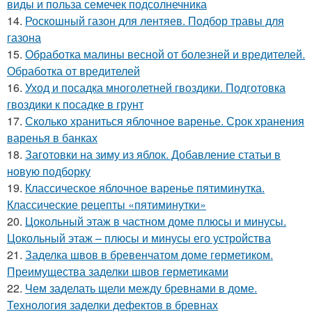
виды и польза семечек подсолнечника
14.
Роскошный газон для лентяев. Подбор травы для
газона
15.
Обработка малины весной от болезней и вредителей.
Обработка от вредителей
16.
Уход и посадка многолетней гвоздики. Подготовка
гвоздики к посадке в грунт
17.
Сколько храниться яблочное варенье. Срок хранения
варенья в банках
18.
Заготовки на зиму из яблок. Добавление статьи в
новую подборку
19.
Классическое яблочное варенье пятиминутка.
Классические рецепты «пятиминутки»
20.
Цокольный этаж в частном доме плюсы и минусы.
Цокольный этаж – плюсы и минусы его устройства
21.
Заделка швов в бревенчатом доме герметиком.
Преимущества заделки швов герметиками
22.
Чем заделать щели между бревнами в доме.
Технология заделки дефектов в бревнах