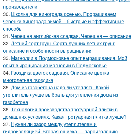
производители
30.
Школка для винограда осенью. Проращиваем
черенки винограда зимой – быстрые и эффективные
способы
31.
Черешня английская сладкая. Черешня — описание
32.
Летний сорт груш. Сорта лучших летних груш:
описание и особенности выращивания
33.
Магнолии в Подмосковье опыт выращивания. Мой
опыт выращивания магнолии в Подмосковье
34.
Гвоздика цветок садовая. Описание цветка
многолетняя гвоздика
35.
Дом из газобетона надо ли утеплять. Какой
утеплитель лучше выбрать для утепления дома из
газобетона
36.
Технология производства тротуарной плитки в
домашних условиях. Какая тротуарная плитка лучше?
37.
Нужен ли зазор между утеплителем и
гидроизоляцией. Вторая ошибка — пароизоляцию