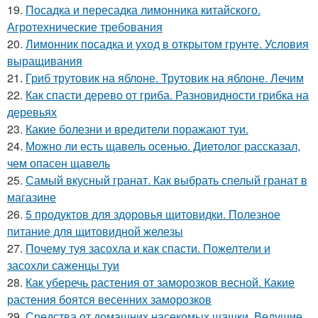
19.
Посадка и пересадка лимонника китайского.
Агротехнические требования
20.
Лимонник посадка и уход в открытом грунте. Условия
выращивания
21.
Гриб трутовик на яблоне. Трутовик на яблоне. Лечим
22.
Как спасти дерево от гриба. Разновидности грибка на
деревьях
23.
Какие болезни и вредители поражают туи.
24.
Можно ли есть щавель осенью. Диетолог рассказал,
чем опасен щавель
25.
Самый вкусный гранат. Как выбрать спелый гранат в
магазине
26.
5 продуктов для здоровья щитовидки. Полезное
питание для щитовидной железы
27.
Почему туя засохла и как спасти. Пожелтели и
засохли саженцы туи
28.
Как уберечь растения от заморозков весной. Какие
растения боятся весенних заморозков
29.
Средства от домашних насекомых шашки. Ведущие