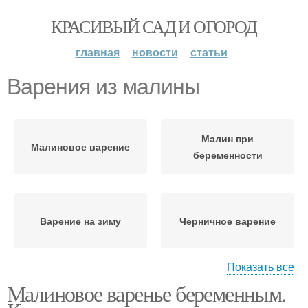
КРАСИВЫЙ САД И ОГОРОД
главная
новости
статьи
Варения из малины
Малин при
Малиновое варение
беременности
Варение на зиму
Черничное варение
Показать все
Малиновое варенье беременным.
Варение из черники
Варения на зиму