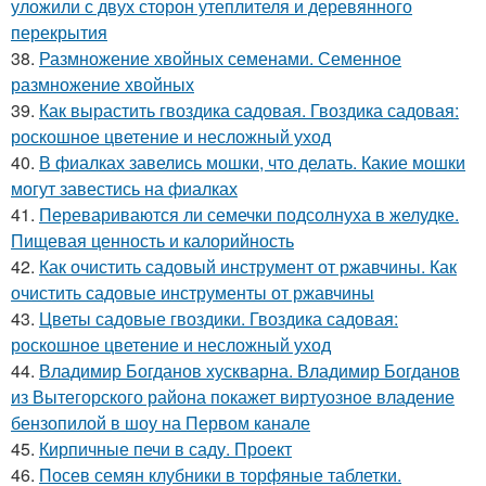
уложили с двух сторон утеплителя и деревянного
перекрытия
38.
Размножение хвойных семенами. Семенное
размножение хвойных
39.
Как вырастить гвоздика садовая. Гвоздика садовая:
роскошное цветение и несложный уход
40.
В фиалках завелись мошки, что делать. Какие мошки
могут завестись на фиалках
41.
Перевариваются ли семечки подсолнуха в желудке.
Пищевая ценность и калорийность
42.
Как очистить садовый инструмент от ржавчины. Как
очистить садовые инструменты от ржавчины
43.
Цветы садовые гвоздики. Гвоздика садовая:
роскошное цветение и несложный уход
44.
Владимир Богданов хускварна. Владимир Богданов
из Вытегорского района покажет виртуозное владение
бензопилой в шоу на Первом канале
45.
Кирпичные печи в саду. Проект
46.
Посев семян клубники в торфяные таблетки.