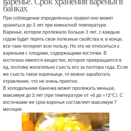
варенье. Срок хранения варенья в
банках
При соблюдении определенных правил оно может
храниться до 3 лет при комнатной температуре.
Варения из абрикосов
Быстрое варение
Варенье, которое пролежало больше 3 лет, с каждым
годом будет терять свои полезные свойства и, в конце,
все-таки потеряет всю пользу. Но это не относиться к
вареньям с плодами, содержащими косточки. В
Варение с абрикосами
Абрикосовое варение
косточках имеется вещество, которое превращается в
яд, поэтому желательно съесть его за полтора года. Если
же съесть такое вареньице, то можно заработать
отравление, что не очень приятно.
В холодильнике баночка может пролежать меньше,
Варение без варки
Варение из абрикосов
максимум до 2 лет (при температуре от +6 до +12°С). С
косточками же срок варенья составляет максимум 7
месяцев.
Варение из перетертых
Варение без сахара
абрикосов