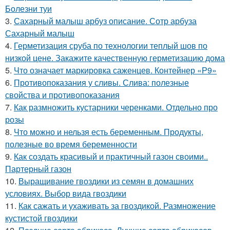
Болезни туи
3.
Сахарный малыш арбуз описание. Сотр арбуза
Сахарный малыш
4.
Герметизация сруба по технологии теплый шов по
низкой цене. Закажите качественную герметизацию дома
5.
Что означает маркировка саженцев. Контейнер «Р9»
6.
Противопоказания у сливы. Слива: полезные
свойства и противопоказания
7.
Как размножить кустарники черенками. Отдельно про
розы
8.
Что можно и нельзя есть беременным. Продукты,
полезные во время беременности
9.
Как создать красивый и практичный газон своими..
Партерный газон
10.
Выращивание гвоздики из семян в домашних
условиях. Выбор вида гвоздики
11.
Как сажать и ухаживать за гвоздикой. Размножение
кустистой гвоздики