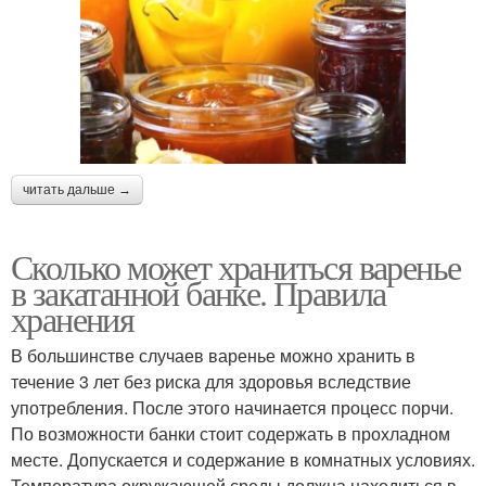
Вишневое варение
Варения с косточками
читать дальше →
Варение в банке
Открытое варение
Сколько может храниться варенье
в закатанной банке. Правила
Варение без
хранения
Варения в морозилке
холодильника
В большинстве случаев варенье можно хранить в
течение 3 лет без риска для здоровья вследствие
употребления. После этого начинается процесс порчи.
Банка в холодильнике
Открытая банка
По возможности банки стоит содержать в прохладном
месте. Допускается и содержание в комнатных условиях.
Температура окружающей среды должна находиться в