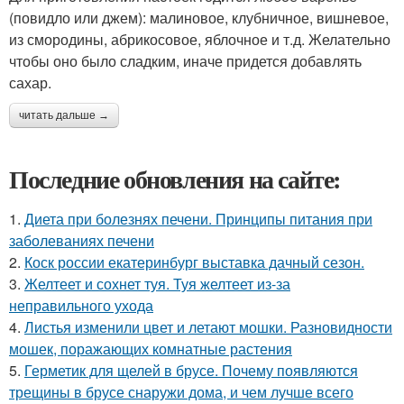
(повидло или джем): малиновое, клубничное, вишневое,
из смородины, абрикосовое, яблочное и т.д. Желательно
чтобы оно было сладким, иначе придется добавлять
сахар.
читать дальше →
Последние обновления на сайте:
1.
Диета при болезнях печени. Принципы питания при
заболеваниях печени
2.
Коск россии екатеринбург выставка дачный сезон.
3.
Желтеет и сохнет туя. Туя желтеет из-за
неправильного ухода
4.
Листья изменили цвет и летают мошки. Разновидности
мошек, поражающих комнатные растения
5.
Герметик для щелей в брусе. Почему появляются
трещины в брусе снаружи дома, и чем лучше всего