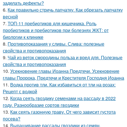
заделать дефекты?
6.
Как правильно стричь лапчатку. Как обрезать лапчатку
весной
7.
ТОП-11 пребиотиков для кишечника. Роль
пробиотиков и пребиотиков при болезнях ЖКТ: от
биологии к клинике
8.
Противопоказания у сливы. Слива: полезные
свойства и противопоказания
9.
Чай из веток смородины польза и вред для. Полезные
свойства и противопоказания
10.
Усекновение главы Иоанна Предтечи. Усекновение
главы Пророка, Предтечи и Крестителя Господня Иоанна
11.
Водка против тли. Как избавиться от тли на розах:
Рецепт с водкой
12.
Когда сеять гвоздику семенами на рассаду в 2022
году. Разнообразие сортов гвоздики
13.
Как сеять газонную траву. От чего зависит густота
посева?
14.
Выращивание рассады гвоздики из семян.