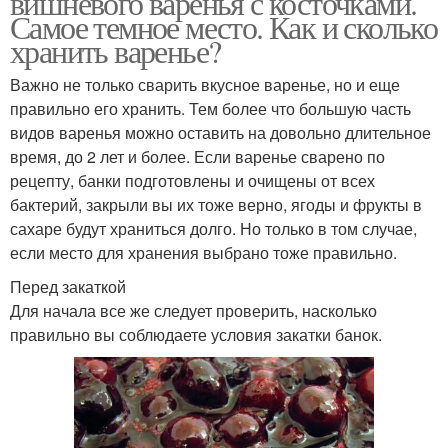
вишневого варенья с косточками.
Самое темное место. Как и сколько
хранить варенье?
Важно не только сварить вкусное варенье, но и еще
Банки с вареньем
Варение в банке
правильно его хранить. Тем более что большую часть
видов варенья можно оставить на довольно длительное
время, до 2 лет и более. Если варенье сварено по
рецепту, банки подготовлены и очищены от всех
Варения в морозилке
Открытое варение
бактерий, закрыли вы их тоже верно, ягоды и фрукты в
сахаре будут храниться долго. Но только в том случае,
если место для хранения выбрано тоже правильно.
Перед закаткой
Варение без
Вино из варенья
Для начала все же следует проверить, насколько
холодильника
правильно вы соблюдаете условия закатки банок.
Вино из яблочного
Вино из ягодного
варенья
варенья