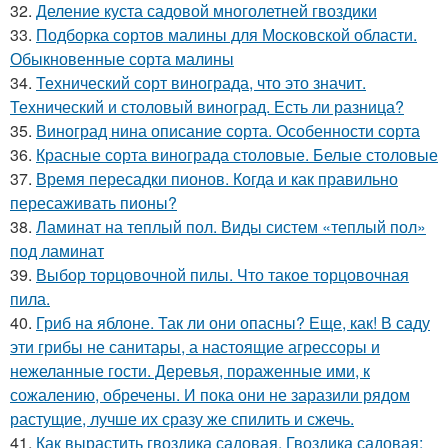
32.
Деление куста садовой многолетней гвоздики
33.
Подборка сортов малины для Московской области.
Обыкновенные сорта малины
34.
Технический сорт винограда, что это значит.
Технический и столовый виноград. Есть ли разница?
35.
Виноград нина описание сорта. Особенности сорта
36.
Красные сорта винограда столовые. Белые столовые
37.
Время пересадки пионов. Когда и как правильно
пересаживать пионы?
38.
Ламинат на теплый пол. Виды систем «теплый пол»
под ламинат
39.
Выбор торцовочной пилы. Что такое торцовочная
пила.
40.
Гриб на яблоне. Так ли они опасны? Еще, как! В саду
эти грибы не санитары, а настоящие агрессоры и
нежеланные гости. Деревья, пораженные ими, к
сожалению, обречены. И пока они не заразили рядом
растущие, лучше их сразу же спилить и сжечь.
41.
Как вырастить гвоздика садовая. Гвоздика садовая: