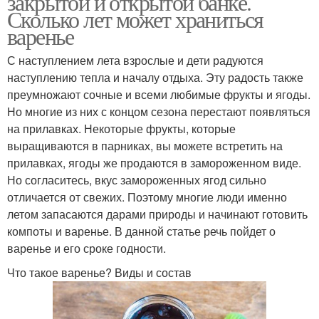
закрытой и открытой банке.
Сколько лет может храниться
варенье
Варение без
С наступлением лета взрослые и дети радуются
Варения в банках
холодильника
наступлению тепла и началу отдыха. Эту радость также
преумножают сочные и всеми любимые фрукты и ягоды.
Но многие из них с концом сезона перестают появляться
на прилавках. Некоторые фрукты, которые
Банки с вареньем
Варение с косточками
выращиваются в парниках, вы можете встретить на
прилавках, ягоды же продаются в замороженном виде.
Но согласитесь, вкус замороженных ягод сильно
отличается от свежих. Поэтому многие люди именно
летом запасаются дарами природы и начинают готовить
Варения в морозилке
Вишневое варение
компоты и варенье. В данной статье речь пойдет о
варенье и его сроке годности.
Что такое варенье? Виды и состав
Варения с косточками
Варение без закатки