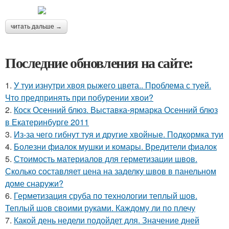
читать дальше →
Последние обновления на сайте:
1.
У туи изнутри хвоя рыжего цвета.. Проблема с туей.
Что предпринять при побурении хвои?
2.
Коск Осенний блюз. Выставка-ярмарка Осенний блюз
в Екатеринбурге 2011
3.
Из-за чего гибнут туя и другие хвойные. Подкормка туи
4.
Болезни фиалок мушки и комары. Вредители фиалок
5.
Стоимость материалов для герметизации швов.
Сколько составляет цена на заделку швов в панельном
доме снаружи?
6.
Герметизация сруба по технологии теплый шов.
Теплый шов своими руками. Каждому ли по плечу
7.
Какой день недели подойдет для. Значение дней