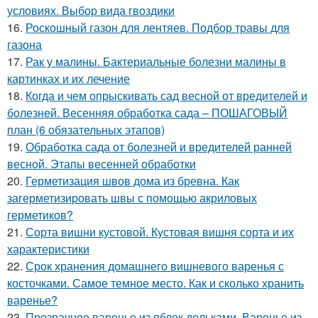
условиях. Выбор вида гвоздики
16.
Роскошный газон для лентяев. Подбор травы для
газона
17.
Рак у малины. Бактериальные болезни малины в
картинках и их лечение
18.
Когда и чем опрыскивать сад весной от вредителей и
болезней. Весенняя обработка сада – ПОШАГОВЫЙ
план (6 обязательных этапов)
19.
Обработка сада от болезней и вредителей ранней
весной. Этапы весенней обработки
20.
Герметизация швов дома из бревна. Как
загерметизировать швы с помощью акриловых
герметиков?
21.
Сорта вишни кустовой. Кустовая вишня сорта и их
характеристики
22.
Срок хранения домашнего вишневого варенья с
косточками. Самое темное место. Как и сколько хранить
варенье?
23.
Прозрачное варенье из яблок дольками. Варенье из