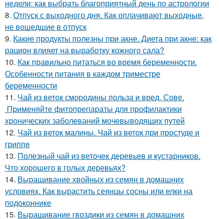
недели: как выбрать благоприятный день по астрологии
8.
Отпуск с выходного дня. Как оплачивают выходные,
не вошедшие в отпуск
9.
Какие продукты полезны при акне. Диета при акне: как
рацион влияет на выработку кожного сала?
10.
Как правильно питаться во время беременности.
Особенности питания в каждом триместре
беременности
11.
Чай из веток смородины польза и вред. Сове.
Применяйте фитопрепараты для профилактики
хронических заболеваний мочевыводящих путей
12.
Чай из веток малины. Чай из веток при простуде и
гриппе
13.
Полезный чай из веточек деревьев и кустарников.
Что хорошего в голых деревьях?
14.
Выращивание хвойных из семян в домашних
условиях. Как вырастить сеянцы сосны или елки на
подоконнике
15.
Выращивание гвоздики из семян в домашних