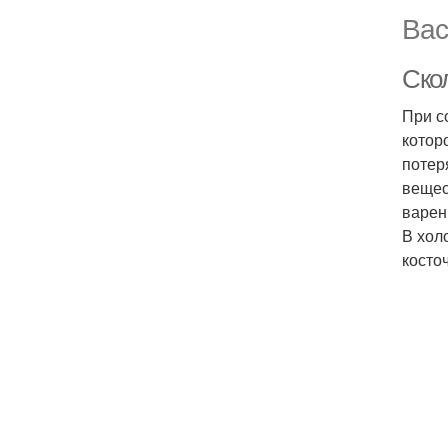
Вас
Ско
При с
котор
потер
вещес
варен
В хол
косто