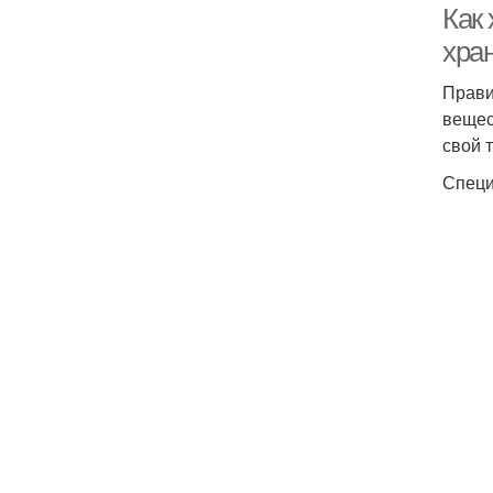
Как 
хра
Прави
вещес
свой т
Специ