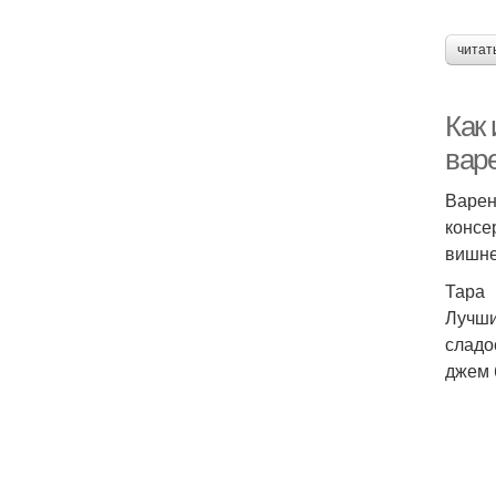
читат
Как
вар
Варен
консе
вишне
Тара
Лучши
сладо
джем 