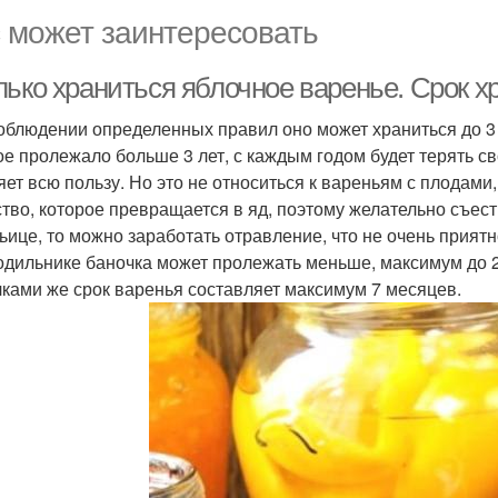
 может заинтересовать
лько храниться яблочное варенье. Срок х
облюдении определенных правил оно может храниться до 3 
ое пролежало больше 3 лет, с каждым годом будет терять св
яет всю пользу. Но это не относиться к вареньям с плодами
тво, которое превращается в яд, поэтому желательно съесть
ьице, то можно заработать отравление, что не очень приятн
одильнике баночка может пролежать меньше, максимум до 2 
чками же срок варенья составляет максимум 7 месяцев.