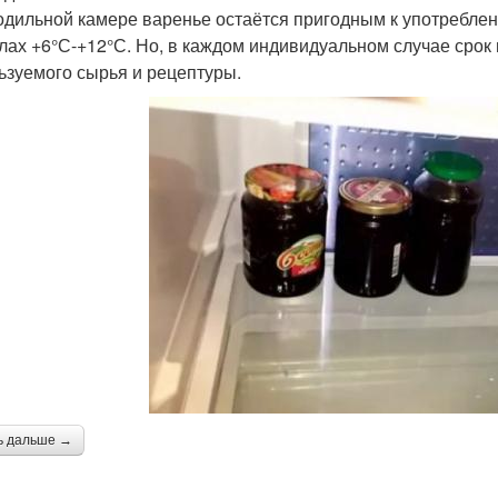
одильной камере варенье остаётся пригодным к употреблен
лах +6°С-+12°С. Но, в каждом индивидуальном случае срок 
ьзуемого сырья и рецептуры.
ь дальше →