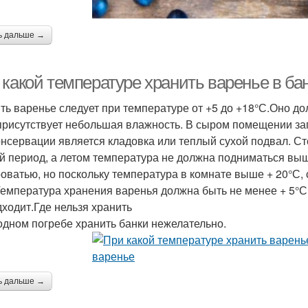
ь дальше →
какой температуре хранить варенье в бан
ть варенье следует при температуре от +5 до +18°С.Оно дол
 присутствует небольшая влажность. В сыром помещении з
онсервации является кладовка или теплый сухой подвал. С
й период, а летом температура не должна подниматься вы
роватью, но поскольку температура в комнате выше + 20°С,
Температура хранения варенья должна быть не менее + 5°С, 
дходит.Где нельзя хранить
одном погребе хранить банки нежелательно.
ь дальше →