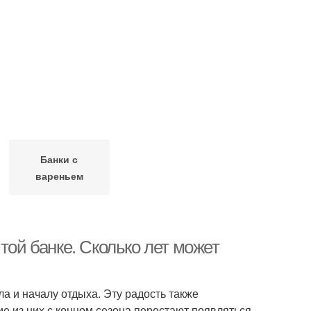
Банки с
вареньем
той банке. Сколько лет может
а и началу отдыха. Эту радость также
 из них с концом сезона перестают появляться