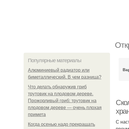
Отк
Популярные материалы
Ва
Алюминиевый радиатор или
биметаллический. В чем разница?
Что делать обнаружив гриб
трутовик на плодовом дереве.
Прожорливый гриб: трутовик на
Скол
плодовом дереве — очень плохая
хра
примета
С нас
Когда осенью надо прекращать
преум