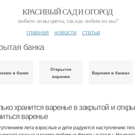
КРАСИВЫЙ САД И ОГОРОД
любите ли вы цветы, так как любим их мы?
главная
новости
статьи
рытая банка
Открытое
рение в банке
Варения в банках
варение
ько хранится варенье в закрытой и откры
ниться варенье
туплением лета взрослые и дети радуются наступлению тепл
ножают сочные и всеми любимые фрукты и ягоды. Но многие