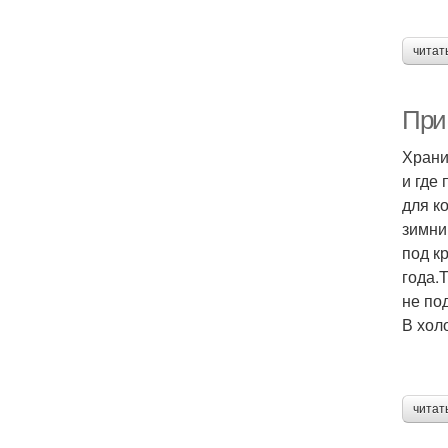
читат
При 
Храни
и где
для к
зимни
под к
года.
не по
В хол
читат