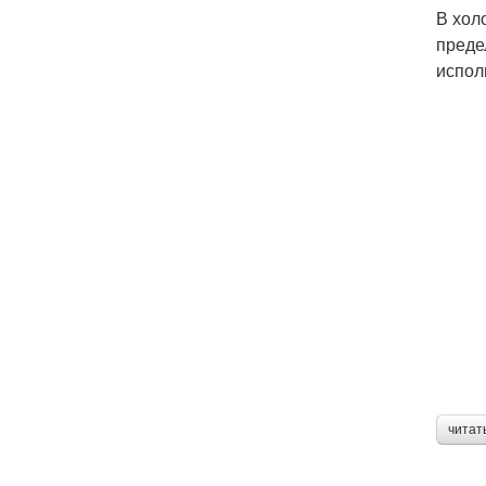
В хол
преде
испол
читат