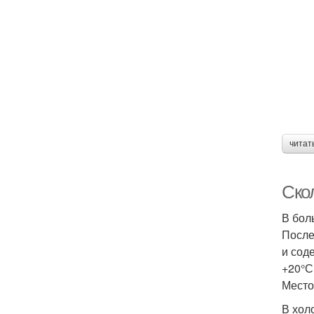
читат
Ско
В бол
После
и сод
+20°С
Место
В хол