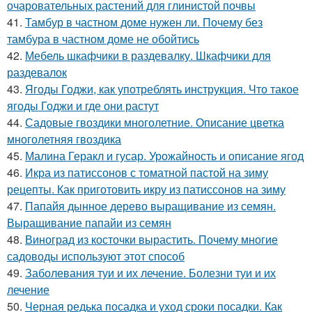
очаровательных растений для глинистой почвы
41.
Тамбур в частном доме нужен ли. Почему без
тамбура в частном доме не обойтись
42.
Мебель шкафчики в раздевалку. Шкафчики для
раздевалок
43.
Ягоды Годжи, как употреблять инструкция. Что такое
ягоды Годжи и где они растут
44.
Садовые гвоздики многолетние. Описание цветка
многолетняя гвоздика
45.
Малина Геракл и гусар. Урожайность и описание ягод
46.
Икра из патиссонов с томатной пастой на зиму
рецепты. Как приготовить икру из патиссонов на зиму
47.
Папайя дынное дерево выращивание из семян.
Выращивание папайи из семян
48.
Виноград из косточки вырастить. Почему многие
садоводы используют этот способ
49.
Заболевания туи и их лечение. Болезни туи и их
лечение
50.
Черная редька посадка и уход сроки посадки. Как