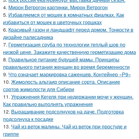
4.
Мирон Ветрогон картинки. Мирон Ветрогон
5.
Избавляемся от мошек в комнатных фиалках. Как
избавиться от мошек в цветочных горшках
6.
Красивый газон и ландшафт перед домом. Тонкости в
дизайне палисадника
7.
Герметизация сруба по технологии теплый шов по
низкой цене. Закажите качественную герметизацию дома
8.
Правильное питание будущей мамы. Принципы
правильного питания женщин во время беременности
9.
Что означает маркировка саженцев. Контейнер «Р9»
10.
Жимолость альтаир описание сорта. Описание
сортов жимолости для Сибири
11.
Упражнения Кегеля при недержании мочи у женщин.
Как правильно выполнять упражнения
12.
Выращивание подсолнухов на даче. Подготовка
подсолнуха к посадке
13.
Чай из веток малины. Чай из веток при простуде и
гриппе