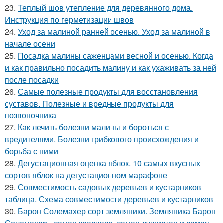
23.
Теплый шов утепление для деревянного дома.
Инструкция по герметизации швов
24.
Уход за малиной ранней осенью. Уход за малиной в
начале осени
25.
Посадка малины саженцами весной и осенью. Когда
и как правильно посадить малину и как ухаживать за ней
после посадки
26.
Самые полезные продукты для восстановления
суставов. Полезные и вредные продукты для
позвоночника
27.
Как лечить болезни малины и бороться с
вредителями. Болезни грибкового происхождения и
борьба с ними
28.
Дегустационная оценка яблок. 10 самых вкусных
сортов яблок на дегустационном марафоне
29.
Совместимость садовых деревьев и кустарников
таблица. Схема совместимости деревьев и кустарников
30.
Барон Солемахер сорт земляники. Земляника Барон
Солемахер - самая красивая, самая душистая и самая