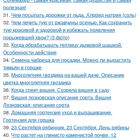
полезная!
31.
Чем посыпать дорожки от льда. Хлорид натрия (соль)
32.
Чем лечить тую от ржавчины осенью. Как сохранить
тую красивой и здоровой и избежать появления
порыжевшей хвои? (3 фото)
33.
Когда обрабатывать теплицу дымовой шашкой.
Особенности действия
34.
Семена чабреца для посадки. Можно ли вырастить
тимьян в горшке
35.
Многолетняя гвоздика на вашей даче. Описание
цветка многолетняя гвоздика
36.
Когда спеет вишня. Созрела вишня в саду
37.
Вишня лозновская описание сорта. Вишня
Лозновская: описание сорта
38.
Домашняя гортензия уход и выращивание.
Гортензия для горшка
39.
23 Сентября рябинник. 23 Сентября. День рябины
40.
Что растет на глинисто каменистой почве. 12