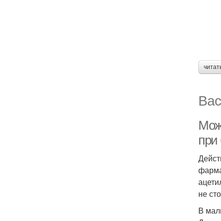
читат
Вас
Мож
при
Дейст
фарма
ацети
не ст
В мал