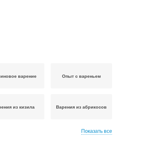
иновое варение
Опыт с вареньем
рения из кизила
Варения из абрикосов
Показать все
рение без варки
Варение из абрикосов