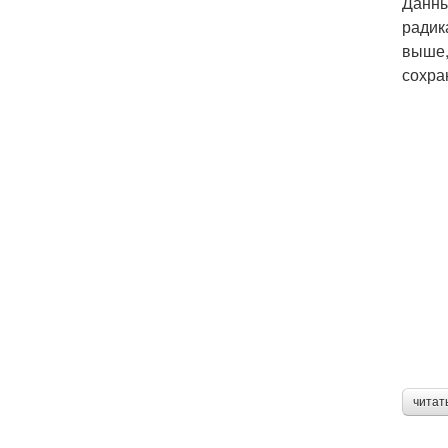
Данны
радик
выше,
сохра
читат