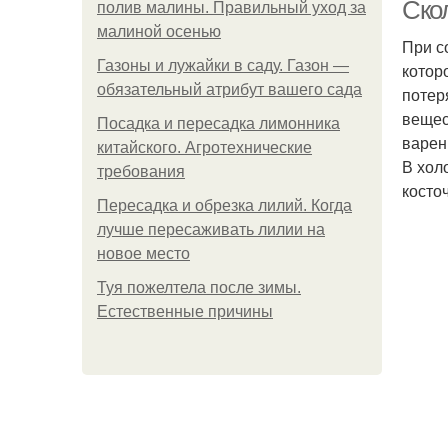
Ско
полив малины. Правильный уход за
малиной осенью
При с
Газоны и лужайки в саду. Газон —
котор
Ва
обязательный атрибут вашего сада
потер
вещес
Посадка и пересадка лимонника
варен
китайского. Агротехнические
В хол
требования
косто
Пересадка и обрезка лилий. Когда
лучше пересаживать лилии на
новое место
Туя пожелтела после зимы.
Естественные причины