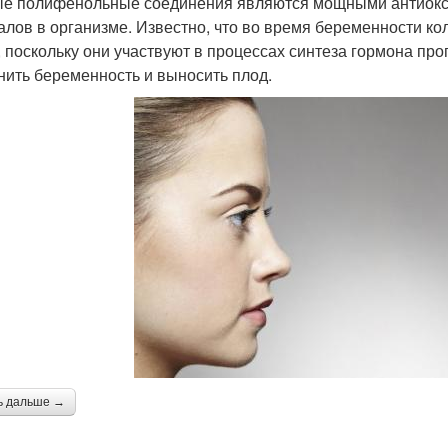
е полифенольные соединения являются мощными антиокси
алов в организме. Известно, что во время беременности к
 поскольку они участвуют в процессах синтеза гормона про
нить беременность и выносить плод.
ь дальше →