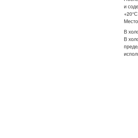
и сод
+20°С
Место
В хол
В хол
преде
испол