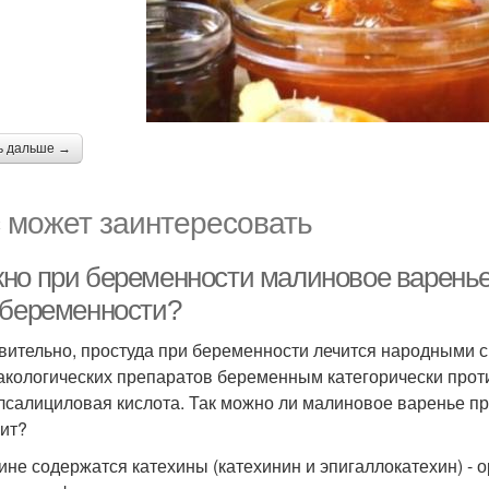
ь дальше →
 может заинтересовать
но при беременности малиновое варенье
 беременности?
вительно, простуда при беременности лечится народными ср
кологических препаратов беременным категорически против
лсалициловая кислота. Так можно ли малиновое варенье пр
оит?
ине содержатся катехины (катехинин и эпигаллокатехин) - 