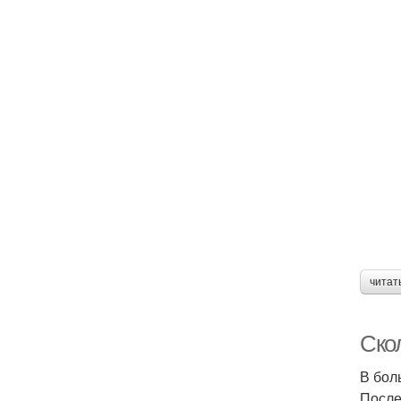
читат
Ско
В бол
После