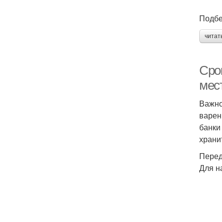
Подбе
читат
Сро
мест
Важно
варен
банки
храни
Перед
Для н