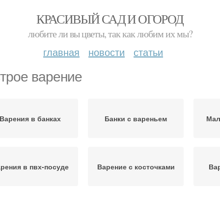
КРАСИВЫЙ САД И ОГОРОД
любите ли вы цветы, так как любим их мы?
главная
новости
статьи
трое варение
Варения в банках
Банки с вареньем
Мал
рения в пвх-посуде
Варение с косточками
Ва
рение с абрикосами
Абрикосовое варение
Ва