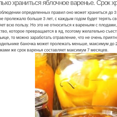
лько храниться яблочное варенье. Срок х
облюдении определенных правил оно может храниться до 3 
ое пролежало больше 3 лет, с каждым годом будет терять св
рение из перетертых
Варение без сахара
яет всю пользу. Но это не относиться к вареньям с плодами
абрикосов
тво, которое превращается в яд, поэтому желательно съесть
ьице, то можно заработать отравление, что не очень приятн
одильнике баночка может пролежать меньше, максимум до 2 
чками же срок варенья составляет максимум 7 месяцев.