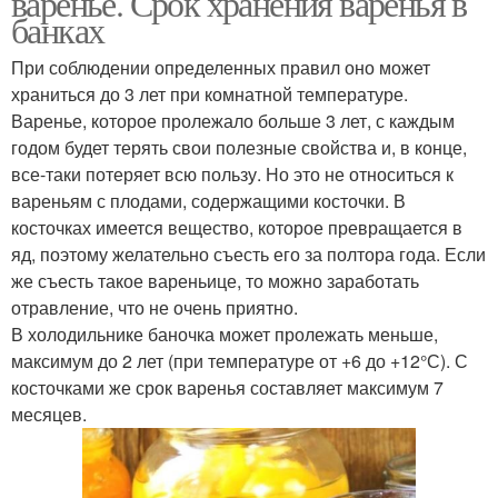
варенье. Срок хранения варенья в
банках
При соблюдении определенных правил оно может
храниться до 3 лет при комнатной температуре.
Варения из кизила
Варения из абрикосов
Варенье, которое пролежало больше 3 лет, с каждым
годом будет терять свои полезные свойства и, в конце,
все-таки потеряет всю пользу. Но это не относиться к
вареньям с плодами, содержащими косточки. В
Быстрое варение
Варение с абрикосами
косточках имеется вещество, которое превращается в
яд, поэтому желательно съесть его за полтора года. Если
же съесть такое вареньице, то можно заработать
отравление, что не очень приятно.
В холодильнике баночка может пролежать меньше,
Абрикосовое варение
Варение без варки
максимум до 2 лет (при температуре от +6 до +12°С). С
косточками же срок варенья составляет максимум 7
месяцев.
Варение из перетертых
Варение из абрикосов
абрикосов