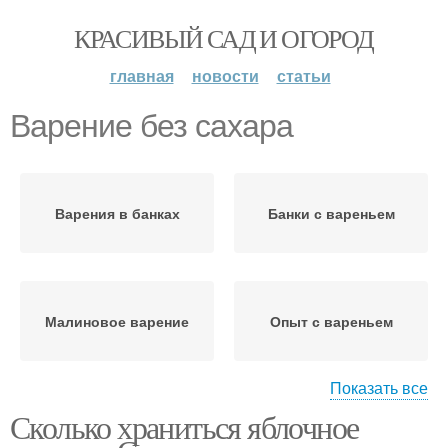
КРАСИВЫЙ САД И ОГОРОД
главная
новости
статьи
Варение без сахара
Варения в банках
Банки с вареньем
Малиновое варение
Опыт с вареньем
Показать все
Сколько храниться яблочное
Варения в пвх-посуде
Варение с косточками