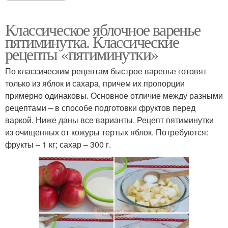
Варение с пектином
Варения с пектином
Классическое яблочное варенье
пятиминутка. Классические
рецепты «пятиминутки»
По классическим рецептам быстрое варенье готовят
Варения на основе
только из яблок и сахара, причем их пропорции
примерно одинаковы. Основное отличие между разными
рецептами – в способе подготовки фруктов перед
варкой. Ниже даны все варианты. Рецепт пятиминутки
из очищенных от кожуры тертых яблок. Потребуются:
фрукты – 1 кг; сахар – 300 г.