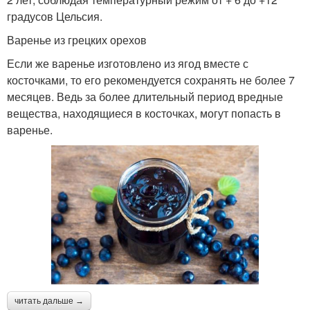
градусов Цельсия.
Варенье из грецких орехов
Варение из земляники
Варение из ежевики
Если же варенье изготовлено из ягод вместе с
косточками, то его рекомендуется сохранять не более 7
месяцев. Ведь за более длительный период вредные
вещества, находящиеся в косточках, могут попасть в
Яблочное варение
Варение из яблок
варенье.
Варение с корицей
Варение на сковороде
Прозрачное варение
Варения из яблок
читать дальше →