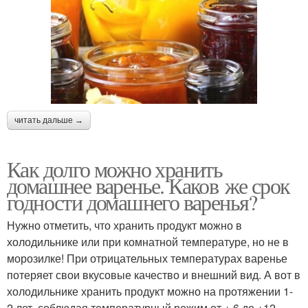
Варения без сахара
Ягодное варение
читать дальше →
Варение из ягод
Варение с эритритом
Как долго можно хранить
домашнее варенье. Каков же срок
годности домашнего варенья?
Цитрусовое варение
Варение из клубники
Нужно отметить, что хранить продукт можно в
холодильнике или при комнатной температуре, но не в
морозилке! При отрицательных температурах варенье
Вишневое варение
Варение из смородины
потеряет свои вкусовые качество и внешний вид. А вот в
холодильнике хранить продукт можно на протяжении 1-
2 лет, соблюдая температурный режим от + 6 до +12