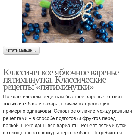
Варение с корицей
Варение на сковороде
читать дальше →
Прозрачное варение
Варения из яблок
Классическое яблочное варенье
пятиминутка. Классические
рецепты «пятиминутки»
Варение с пектином
Варения с пектином
По классическим рецептам быстрое варенье готовят
только из яблок и сахара, причем их пропорции
примерно одинаковы. Основное отличие между разными
рецептами – в способе подготовки фруктов перед
Варения на основе
варкой. Ниже даны все варианты. Рецепт пятиминутки
из очищенных от кожуры тертых яблок. Потребуются: