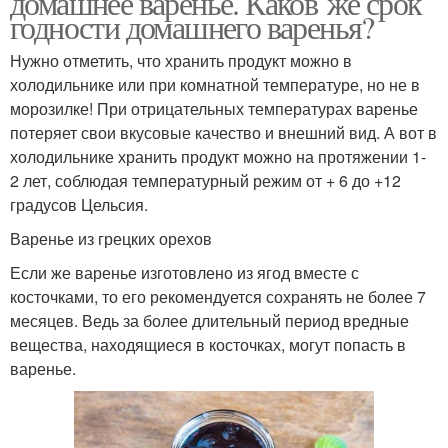
домашнее варенье. Каков же срок
годности домашнего варенья?
Нужно отметить, что хранить продукт можно в
холодильнике или при комнатной температуре, но не в
Цитрусовое варение
Варение из клубники
морозилке! При отрицательных температурах варенье
потеряет свои вкусовые качество и внешний вид. А вот в
холодильнике хранить продукт можно на протяжении 1-
2 лет, соблюдая температурный режим от + 6 до +12
Вишневое варение
Варение из смородины
градусов Цельсия.
Варенье из грецких орехов
Если же варенье изготовлено из ягод вместе с
косточками, то его рекомендуется сохранять не более 7
Варение из земляники
Варение из ежевики
месяцев. Ведь за более длительный период вредные
вещества, находящиеся в косточках, могут попасть в
варенье.
Яблочное варение
Варение из яблок