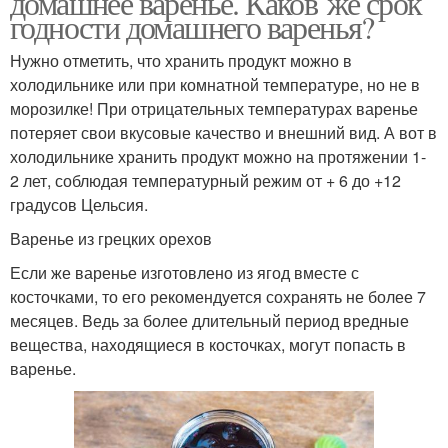
домашнее варенье. Каков же срок
годности домашнего варенья?
Нужно отметить, что хранить продукт можно в
холодильнике или при комнатной температуре, но не в
Цитрусовое варение
Варение из клубники
морозилке! При отрицательных температурах варенье
потеряет свои вкусовые качество и внешний вид. А вот в
холодильнике хранить продукт можно на протяжении 1-
2 лет, соблюдая температурный режим от + 6 до +12
Вишневое варение
Варение из смородины
градусов Цельсия.
Варенье из грецких орехов
Если же варенье изготовлено из ягод вместе с
косточками, то его рекомендуется сохранять не более 7
Варение из земляники
Варение из ежевики
месяцев. Ведь за более длительный период вредные
вещества, находящиеся в косточках, могут попасть в
варенье.
Яблочное варение
Варение из яблок