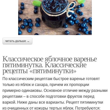
Варение с корицей
Варение на сковороде
читать дальше →
Прозрачное варение
Варения из яблок
Классическое яблочное варенье
пятиминутка. Классические
рецепты «пятиминутки»
Варение с пектином
Варения с пектином
По классическим рецептам быстрое варенье готовят
только из яблок и сахара, причем их пропорции
примерно одинаковы. Основное отличие между разными
рецептами – в способе подготовки фруктов перед
Варения на основе
варкой. Ниже даны все варианты. Рецепт пятиминутки
из очищенных от кожуры тертых яблок. Потребуются: