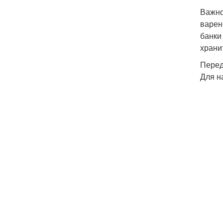
Важно
варен
банки
храни
Перед
Для н