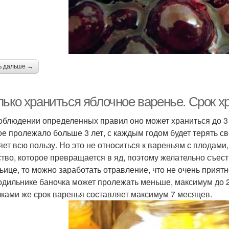
ь дальше →
лько храниться яблочное варенье. Срок х
облюдении определенных правил оно может храниться до 3 
ое пролежало больше 3 лет, с каждым годом будет терять св
яет всю пользу. Но это не относиться к вареньям с плодами
тво, которое превращается в яд, поэтому желательно съесть
ьице, то можно заработать отравление, что не очень приятн
одильнике баночка может пролежать меньше, максимум до 2 
чками же срок варенья составляет максимум 7 месяцев.