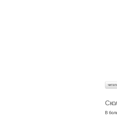
читат
Ско
В бол