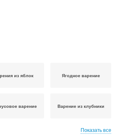
рения из яблок
Ягодное варение
русовое варение
Варение из клубники
Показать все
ние из земляники
Варение из ежевики