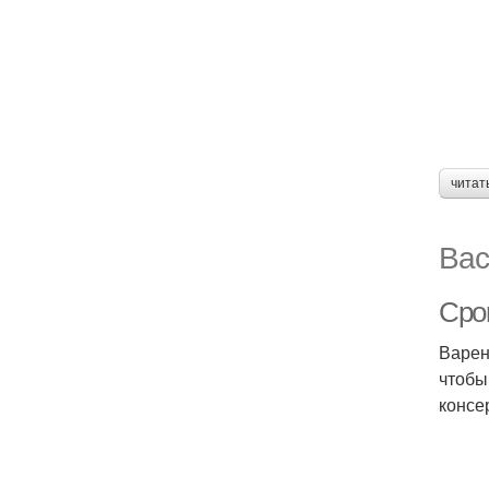
читат
Вас
Срок
Варен
чтобы
консе