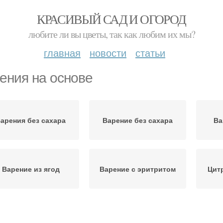
КРАСИВЫЙ САД И ОГОРОД
любите ли вы цветы, так как любим их мы?
главная
новости
статьи
ения на основе
арения без сахара
Варение без сахара
Ва
Варение из ягод
Варение с эритритом
Цит
Вишневое варение
Варение из смородины
Варе