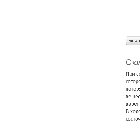
читат
Ско
При с
котор
потер
вещес
варен
В хол
косто