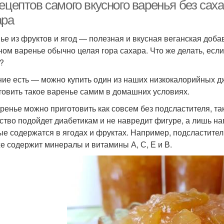
ецептов самого вкусного варенья без саха
ара
ье из фруктов и ягод — полезная и вкусная веганская доба
арение с пектином
Варения с пектином
ном варенье обычно целая гора сахара. Что же делать, есл
?
ие есть — можно купить один из наших низкокалорийных д
товить такое варенье самим в домашних условиях.
ренье можно приготовить как совсем без подсластителя, та
ство подойдет диабетикам и не навредит фигуре, а лишь н
ые содержатся в ягодах и фруктах. Например, подсластител
же содержит минералы и витамины А, С, Е и В.