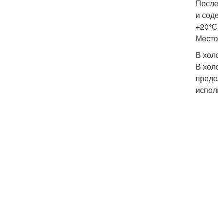
После
и сод
+20°С
Место
В хол
В хол
преде
испол