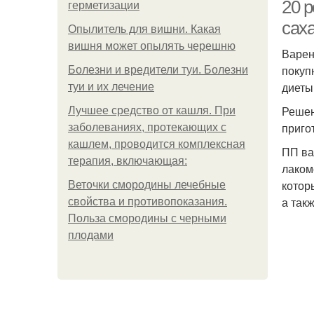
20 р
герметизации
сах
Опылитель для вишни. Какая
вишня может опылять черешню
Варен
В
покуп
Болезни и вредители туи. Болезни
диеты
туи и их лечение
Решен
Лучшее средство от кашля. При
приго
заболеваниях, протекающих с
кашлем, проводится комплексная
ПП ва
терапия, включающая:
лаком
котор
Веточки смородины лечебные
а так
свойства и противопоказания.
Польза смородины с черными
плодами