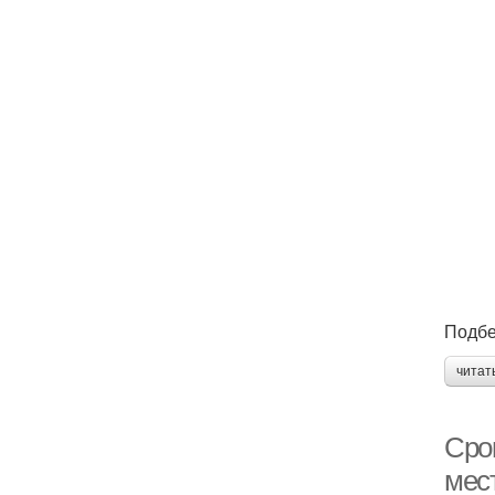
Подбе
читат
Сро
мест