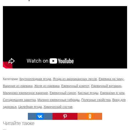
Категории:
Крупноплодная ягода
,
Ягода из американских лесов
,
Ежевика на зиму
,
Варение из ежевики
,
Желе из ежевики
,
Ежевичный компот
,
Ежевичный витамин
,
Малиново-ежевичное варение
,
Ежевичный сироп
,
Кислые ягоды
,
Ежемалин в чем
,
Сегодняшняя заметка
,
Малино-ежевичные гибриды
,
Полезные свойства
,
Вред для
здоровья
,
Целебная ягода
,
Химический состав
Читайте также