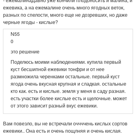
- ежемалинаДавно уже кончили плодоносить и малина, и
ежевика, а на ежемалине очень много ягодных веток,
разных по спелости, много еще не дозревших, но даже
черные ягоды - кислые?
N55
0
это решение
Поделюсь моими наблюдениями. купила первый
куст бесшипной ежевики тонфри и от нее
размножила черенками остальные. первый куст
ягода очень вкусная крупная и сладкая. остальные
кто как. есть и кислые. земля у меня в саду разная.
есть участки более кислые есть и щелочные. может
от этого зависит разный вкус ежевики.
Вам повезло, вы не встречали оччччень кислых сортов
ежевики.. Она есть и очень пощлняя и очень кислая.