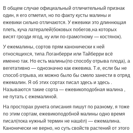
В общем случае официальный отличительный признак
один, я его отметил, но по факту кусты малины и
ежевики сильно отличаются. У ежевики это длиннющая
плеть, куча латералей(боковых побегов,на которых
висят грозди ягод, ну или по-грамотному — костянок).
У ежемалины, сортов прям канонически к ней
относящихся, типа Логанберри или Тайберри всё
именно так. Но есть малины(по способу отрыва плода), а
вегетативно — однозначно как ежевика. Т.е, если бы не
способ отрыва, их можно было бы смело занести в отряд
ежемалин. Я об этих сортах писал здесь и здесь .
Называются такие сорта — ежевикоподобная малина ,
не путать с ежемалиной.
На просторах рунета описания пишут по разному, я тоже
по этим сортам, ежевикоподобной малины одно время
писал(пока нужный термин не нашёл) — ежемалина.
Канонически не верно, но суть свойств растений от этого