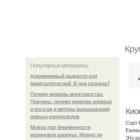
Кру
Популярные материалы
Алюминиевый радиатор или
биметаллический. В чем разница?
Почему морковь многохвостая.
Причины, почему морковь корявая
и рогатая и методы выращивания
Кио
ровных корнеплодов
Сорт 
Можно при беременности
Ежеви
малиновое варенье. Можно ли
Эту р