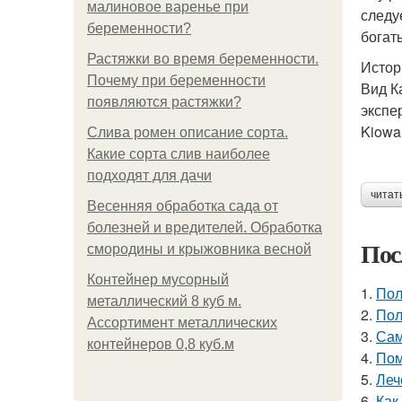
малиновое варенье при
следу
беременности?
богат
Растяжки во время беременности.
Истор
Почему при беременности
Вид К
появляются растяжки?
экспе
Kiowa
Слива ромен описание сорта.
Какие сорта слив наиболее
подходят для дачи
читат
Весенняя обработка сада от
болезней и вредителей. Обработка
Пос
смородины и крыжовника весной
Контейнер мусорный
1.
Пол
металлический 8 куб м.
2.
Пол
Ассортимент металлических
3.
Сам
контейнеров 0,8 куб.м
4.
Пом
5.
Леч
6.
Как