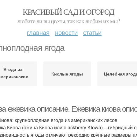
КРАСИВЫЙ САД И ОГОРОД
любите ли вы цветы, так как любим их мы?
главная
новости
статьи
пноплодная ягода
Ягода из
Кислые ягоды
Целебная ягод
американских
лесов
ва ежевика описание. Ежевика киова опи
Киова: крупноплодная ягода из американских лесов
ка Киова (ожина Киова или blackberry Kiowa) – гибридный
азновидность ягоды отличают рекордно крупные размеры пл