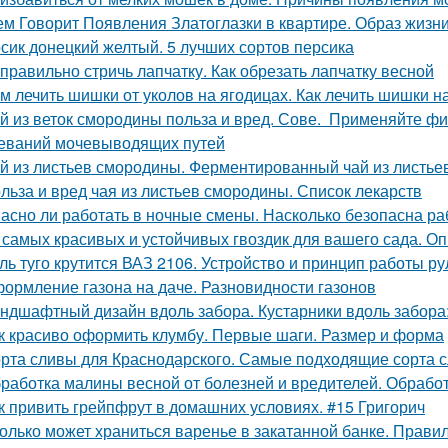
ем Говорит Появления Златоглазки в квартире. Образ жизни
сик донецкий желтый. 5 лучших сортов персика
 правильно стричь лапчатку. Как обрезать лапчатку весной
м лечить шишки от уколов на ягодицах. Как лечить шишки н
й из веток смородины польза и вред. Сове. Применяйте ф
еваний мочевыводящих путей
й из листьев смородины. Ферментированный чай из листье
льза и вред чая из листьев смородины. Список лекарств
асно ли работать в ночные смены. Насколько безопасна ра
 самых красивых и устойчивых гвоздик для вашего сада. Оп
ль туго крутится ВАЗ 2106. Устройство и принцип работы р
ормление газона на даче. Разновидности газонов
ндшафтный дизайн вдоль забора. Кустарники вдоль забора
к красиво оформить клумбу. Первые шаги. Размер и форма
рта сливы для Краснодарского. Самые подходящие сорта 
работка малины весной от болезней и вредителей. Обработ
к привить грейпфрут в домашних условиях. #15 Григорич
олько может храниться варенье в закатанной банке. Прави