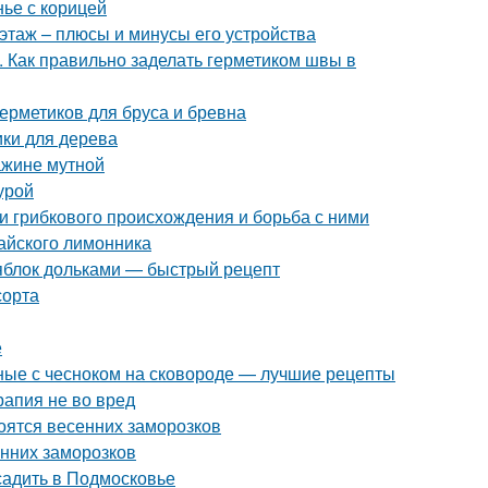
нье с корицей
этаж – плюсы и минусы его устройства
. Как правильно заделать герметиком швы в
ерметиков для бруса и бревна
ики для дерева
ажине мутной
урой
ни грибкового происхождения и борьба с ними
тайского лимонника
 яблок дольками — быстрый рецепт
сорта
е
ные с чесноком на сковороде — лучшие рецепты
рапия не во вред
боятся весенних заморозков
енних заморозков
садить в Подмосковье