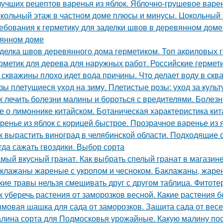
лучших рецептов варенья из яблок. Яблочно-грушевое варе
кольный этаж в частном доме плюсы и минусы. Цокольный 
ебования к герметику для заделки швов в деревянном доме
янном доме
делка швов деревянного дома герметиком. Топ акриловых г
рметик для дерева для наружных работ. Российские гермет
 скважины плохо идет вода причины. Что делает воду в скв
зы плетущиеся уход на зиму. Плетистые розы: уход за культ
к лечить болезни малины и бороться с вредителями. Болез
е о лимоннике китайском. Ботаническая характеристика ки
ренье из яблок с корицей быстрое. Прозрачное варенье из
к вырастить виноград в челябинской области. Подходящие 
гда сажать гвоздики. Выбор сорта
мый вкусный гранат. Как выбрать спелый гранат в магазин
клажаны жареные с укропом и чесноком. Баклажаны, жаре
кие травы нельзя смешивать друг с другом таблица. Фитоте
к уберечь растения от заморозков весной. Какие растения 
мовая шашка для сада от заморозков. Защита сада от вес
лина сорта для Подмосковья урожайные. Какую малину по