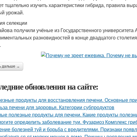
ет тщательно изучить характеристики гибрида, правила выр
ый урожай.
ия селекции
айова получили учёные из Государственного университета 
риментальных разновидностей в конце двадцатого столетия
.
ь дальше →
ледние обновления на сайте:
езные продукты для восстановления печени. Основные при
ьза печени для здоровья. Категории субпродуктов
ые полезные продукты для печени. Какие продукты полезн
огите определить заболевание туи. Фузариоз Комплекс гри
ение болезней туй и борьба с вредителями. Признаки появл
 избавиться от мелких мошек в доме. Причины появления м