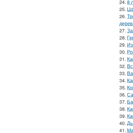
24.
8 
25.
Цо
26.
Тр
дерев
27.
За
28.
Ге
29.
Из
30.
Ро
31.
Ка
32.
Вс
33.
Ва
34.
Ка
35.
Ко
36.
Са
37.
Ба
38.
Ка
39.
Ка
40.
Ды
41.
Ма