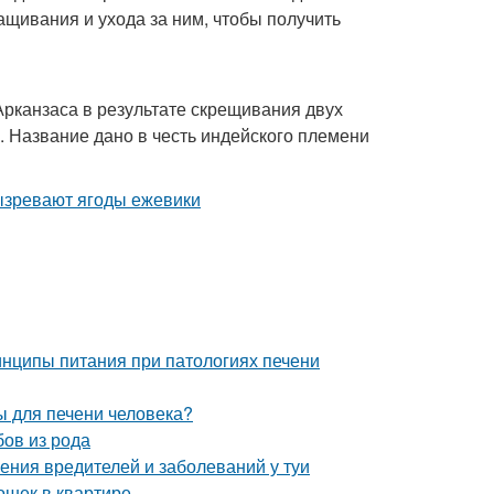
ащивания и ухода за ним, чтобы получить
Арканзаса в результате скрещивания двух
. Название дано в честь индейского племени
нципы питания при патологиях печени
ы для печени человека?
бов из рода
ения вредителей и заболеваний у туи
ошек в квартире