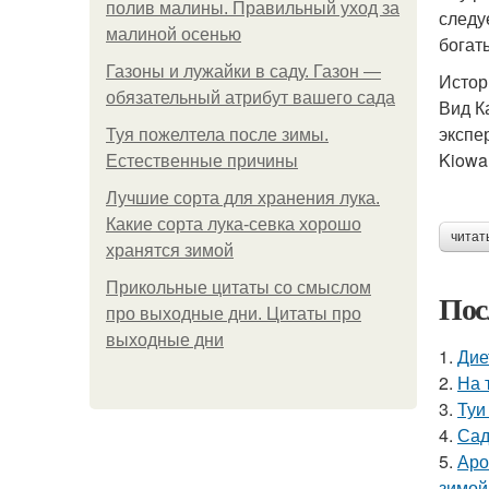
полив малины. Правильный уход за
следу
малиной осенью
богат
Газоны и лужайки в саду. Газон —
Истор
обязательный атрибут вашего сада
Вид К
экспе
Туя пожелтела после зимы.
Kiowa
Естественные причины
Лучшие сорта для хранения лука.
Какие сорта лука-севка хорошо
читат
хранятся зимой
Прикольные цитаты со смыслом
Пос
про выходные дни. Цитаты про
выходные дни
1.
Дие
2.
На 
3.
Туи
4.
Сад
5.
Аро
зимой