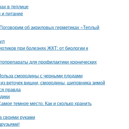
рах в теплице
 и питание
 Поговорим об акриловых герметиках «Теплый
ул
отиков при болезнях ЖКТ: от биологии к
итопрепараты для профилактики хронических
 Польза смородины с черными плодами
аи из веточек вишни, смородины, шиповника зимой
ся правда
здики
амое темное место. Как и сколько хранить
а своими руками
друзьями!