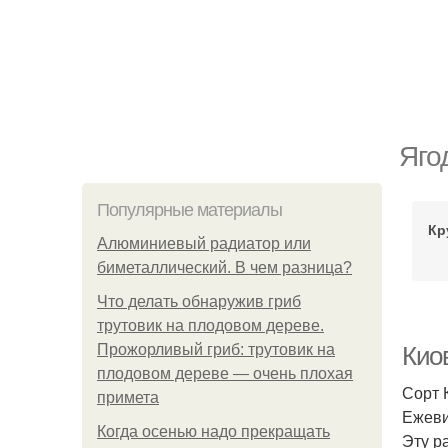
Яго
Популярные материалы
Кр
Алюминиевый радиатор или
биметаллический. В чем разница?
Что делать обнаружив гриб
трутовик на плодовом дереве.
Прожорливый гриб: трутовик на
Кио
плодовом дереве — очень плохая
Сорт 
примета
Ежеви
Когда осенью надо прекращать
Эту р