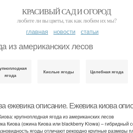
КРАСИВЫЙ САД И ОГОРОД
любите ли вы цветы, так как любим их мы?
главная
новости
статьи
да из американских лесов
упноплодная
Кислые ягоды
Целебная ягода
ягода
ва ежевика описание. Ежевика киова опи
Киова: крупноплодная ягода из американских лесов
ка Киова (ожина Киова или blackberry Kiowa) – гибридный
азновидность ягоды отличают рекордно крупные размеры пл