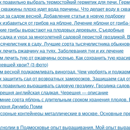
к правильно выбрать термостойкий герметик для печи. Герм
 скважины плохо идет вода причины. Что делает воду в скв
од за садом весной. Добавление статьи в новую подборку
к избавиться от грибов на яблоне. Лечение яблони от гриба
кие грибы вырастают на плодовых деревьях. Съедобные
садка и уход за многолетней садовой перистой гвоздикой. 
сячелистник в саду. Лучшие сорта тысячелистника обыкнов
к лечить ржавчину на туях. Заболевания туи и их лечение
м лечить тую от ржавчины осенью. Как сохранить тую краси
евшей хвои? (3 фото)
м весной подкармливать виноград. Чем удобрять и подкар
к защитить сад от возвратных заморозков. Защищаем сад 
к правильно выращивать садовую гвоздику. Гвоздика садов
решня английская сладкая. Черешня — описание
мние сорта яблонь с длительным сроком хранения плодов. 
лоня Джумбо Помм
сорные контейнеры металлические в москве. Основные пр
гнолии в Подмосковье опыт выращивания. Мой опыт выра