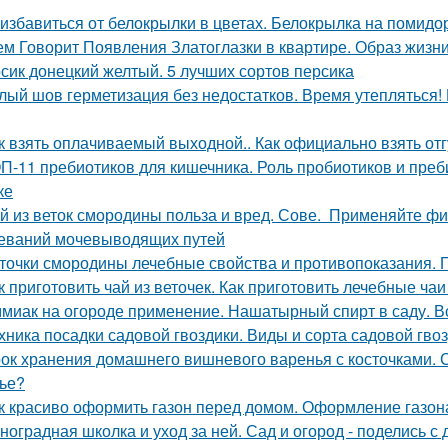
 избавиться от белокрылки в цветах. Белокрылка на помидо
ем Говорит Появления Златоглазки в квартире. Образ жизни
сик донецкий желтый. 5 лучших сортов персика
лый шов герметизация без недостатков. Время утепляться!
к взять оплачиваемый выходной.. Как официально взять отг
П-11 пребиотиков для кишечника. Роль пробиотиков и преби
ке
й из веток смородины польза и вред. Сове. Применяйте ф
еваний мочевыводящих путей
точки смородины лечебные свойства и противопоказания.
к приготовить чай из веточек. Как приготовить лечебные ч
миак на огороде применение. Нашатырный спирт в саду. В
хника посадки садовой гвоздики. Виды и сорта садовой гво
ок хранения домашнего вишневого варенья с косточками. С
ье?
к красиво оформить газон перед домом. Оформление газон
ноградная школка и уход за ней. Сад и огород - поделись с 