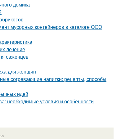
ачного домика
?
 абрикосов
мент мусорных контейнеров в каталоге ООО
арактеристика
 их лечение
для саженцев
реха для женщин
ьные согревающие напитки: рецепты, способы
обычных идей
ква: необходимые условия и особенности
язь