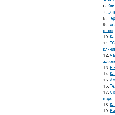
6.
Как
7.
О ч
8.
Пер
9.
Теп
шов»
10.
Ка
11.
ТО
клини
12.
Ча
забол
13.
Ве
14.
Ка
15.
Ам
16.
Те
17.
Ср
варен
18.
Ка
19.
Ви