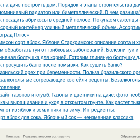
к на даче построить дом. Порядок и этапы строительства д
юминиевый радиатор или биметаллический. В чем разница
к посадить абрикосы в средней полосе. Покупаем саженцы
сорный контейнер уличный металлический объем. Ассорти
оград Плюс»
имсон сорт яблок. Яблоня Старкримсон: описание сорта и х
м обработать туи от грибковых заболеваний. Болезни туи и
иняная болтушка для корней. Готовим глиняную болтушку 
к просушить баню после помывки. Как сушить баню?
азильский орех при беременности. Польза бразильского о
залкогольные согревающие коктейли рецепты. Безалкогол
товления
зайн газонов и клумб. Газоны и цветники на даче: фото не
квы выращивание и уход в открытом грунте. Как растет ты
мпот из яблок и земляники на зиму. Ингредиенты:
рт яблок для сока. Яблочный сок — неизменная классика
Контакты
Пользовательское соглашение
Обратная св