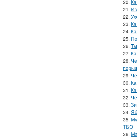
20.
Ка
21.
Из
22.
Ух
23.
Ка
24.
Ка
25.
По
26.
Ты
27.
Ка
28.
Че
порыж
29.
Че
30.
Ка
31.
Ка
32.
Че
33.
Зи
34.
Яб
35.
Му
ТБО
36.
Ма