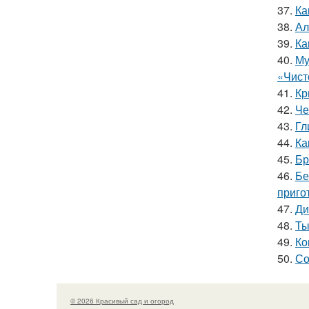
37.
Ка
38.
Ал
39.
Ка
40.
Му
«Чист
41.
Кр
42.
Че
43.
Гл
44.
Ка
45.
Бр
46.
Бе
приго
47.
Ди
48.
Ты
49.
Ко
50.
Со
© 2026 Красивый сад и огород