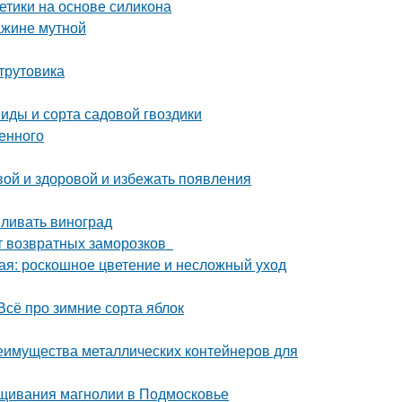
етики на основе силикона
ажине мутной
-трутовика
Виды и сорта садовой гвоздики
енного
вой и здоровой и избежать появления
мливать виноград
от возвратных заморозков
ая: роскошное цветение и несложный уход
Всё про зимние сорта яблок
еимущества металлических контейнеров для
щивания магнолии в Подмосковье