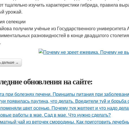
ет тщательно изучить характеристики гибрида, правила выр
ый урожай.
ия селекции
айова получили учёные из Государственного университета 
риментальных разновидностей в конце двадцатого столетия
.
ь дальше →
ледние обновления на сайте:
та при болезнях печени. Принципы питания при заболевани
туи появилась паутина, что делать. Вредители туй и борьба 
 поменяли цвет осенью. Почему туя желтеет и что надо дела
овые работы в мае. Сад в мае. Что нужно сделать?
матный чай из веточек смородины. Как приготовить лечебн