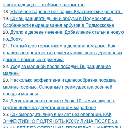
«шоколадница» – любимое лакомство
18.
Яблочное варенье без варки. Классические рецепты
19.
Как выращивать дыни и арбузы в Подмосковье.
Особенности выращивания арбузов в Подмосковье
20.
Дупло в дереве лечение. Добавление статьи в новую
подборку
21.
Тёплый шов герметиком в деревянном доме. Как
правильно произвести герметизацию швов деревянных
домов с помощью герметика
22.
Уход за малиной после посадки. Выращивание
малины
23.
Насколько эффективна и целесообразна посадка
малины осенью. Основные преимущества осенней
посадки малины
24.
Дегустационная оценка яблок. 10 самых вкусных
сортов яблок на дегустационном марафоне
25.
Как омолодить лицо в 50 лет без операции. КАК
ЭФФЕКТИВНО ПОДТЯНУТЬ КОЖУ ЛИЦА ПОСЛЕ 30,
40, 50 ЛЕТ БЕЗ ОПЕРАЦИИ: ПРОЦЕДУРЫ И МЕТОДЫ