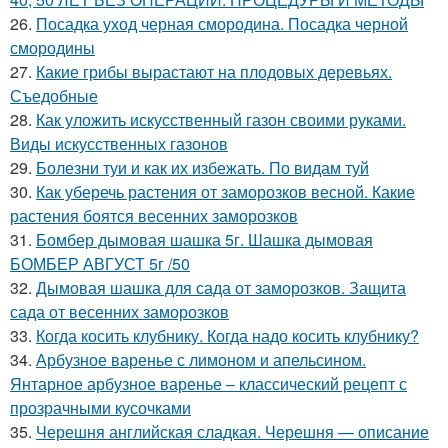
26.
Посадка уход черная смородина. Посадка черной
смородины
27.
Какие грибы вырастают на плодовых деревьях.
Съедобные
28.
Как уложить искусственный газон своими руками.
Виды искусственных газонов
29.
Болезни туи и как их избежать. По видам туй
30.
Как уберечь растения от заморозков весной. Какие
растения боятся весенних заморозков
31.
Бомбер дымовая шашка 5г. Шашка дымовая
БОМБЕР АВГУСТ 5г /50
32.
Дымовая шашка для сада от заморозков. Защита
сада от весенних заморозков
33.
Когда косить клубнику. Когда надо косить клубнику?
34.
Арбузное варенье с лимоном и апельсином.
Янтарное арбузное варенье – классический рецепт с
прозрачными кусочками
35.
Черешня английская сладкая. Черешня — описание