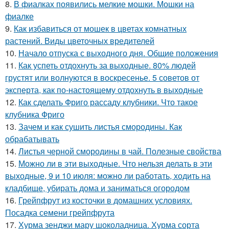
8.
В фиалках появились мелкие мошки. Мошки на
фиалке
9.
Как избавиться от мошек в цветах комнатных
растений. Виды цветочных вредителей
10.
Начало отпуска с выходного дня. Общие положения
11.
Как успеть отдохнуть за выходные. 80% людей
грустят или волнуются в воскресенье. 5 советов от
эксперта, как по-настоящему отдохнуть в выходные
12.
Как сделать Фриго рассаду клубники. Что такое
клубника Фриго
13.
Зачем и как сушить листья смородины. Как
обрабатывать
14.
Листья черной смородины в чай. Полезные свойства
15.
Можно ли в эти выходные. Что нельзя делать в эти
выходные, 9 и 10 июля: можно ли работать, ходить на
кладбище, убирать дома и заниматься огородом
16.
Грейпфрут из косточки в домашних условиях.
Посадка семени грейпфрута
17.
Хурма зенджи мару шоколадница. Хурма сорта