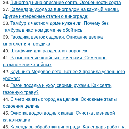
36.
Виноград нина описание сорта. Особенности сорта
37.
Календарь ухода за виноградом на каждый месяц.
Другие интересные статьи о винограде:
38.
Тамбур в частном доме нужен ли. Почему без
тамбура в частном доме не обойтись
39.
Гвоздика цветок садовая. Описание цветка
многолетняя гвоздика
40.
Шкафчики для раздевалок воронеж.
41.
Размножение хвойных семенами. Семенное
размножение хвойных
42.
Клубника Медовое лето. Вот ее 3 правила успешного
урожая:
43.
Газон посадка и уход своими руками. Как сеять
газонную траву?
44.
С чего начать огород на целине. Основные этапы
освоения целины
45.
Очистка водоотводных канав. Очистка ливневой
канализации
46.
Календарь обработки винограда. Календарь работ на