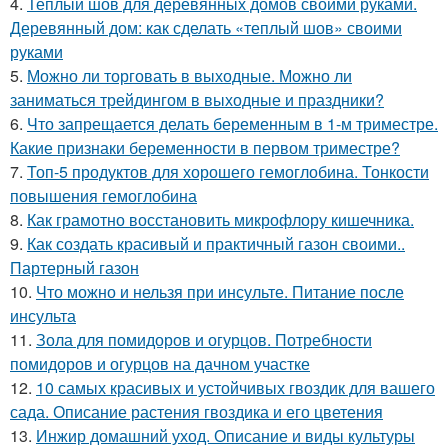
4.
Теплый шов для деревянных домов своими руками.
Деревянный дом: как сделать «теплый шов» своими
руками
5.
Можно ли торговать в выходные. Можно ли
заниматься трейдингом в выходные и праздники?
6.
Что запрещается делать беременным в 1-м триместре.
Какие признаки беременности в первом триместре?
7.
Топ-5 продуктов для хорошего гемоглобина. Тонкости
повышения гемоглобина
8.
Как грамотно восстановить микрофлору кишечника.
9.
Как создать красивый и практичный газон своими..
Партерный газон
10.
Что можно и нельзя при инсульте. Питание после
инсульта
11.
Зола для помидоров и огурцов. Потребности
помидоров и огурцов на дачном участке
12.
10 самых красивых и устойчивых гвоздик для вашего
сада. Описание растения гвоздика и его цветения
13.
Инжир домашний уход. Описание и виды культуры