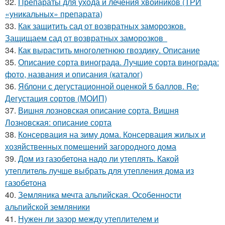
32.
Препараты для ухода и лечения хвойников (ТРИ
«уникальных» препарата)
33.
Как защитить сад от возвратных заморозков.
Защищаем сад от возвратных заморозков
34.
Как вырастить многолетнюю гвоздику. Описание
35.
Описание сорта винограда. Лучшие сорта винограда:
фото, названия и описания (каталог)
36.
Яблони с дегустационной оценкой 5 баллов. Re:
Дегустация сортов (МОИП)
37.
Вишня лозновская описание сорта. Вишня
Лозновская: описание сорта
38.
Консервация на зиму дома. Консервация жилых и
хозяйственных помещений загородного дома
39.
Дом из газобетона надо ли утеплять. Какой
утеплитель лучше выбрать для утепления дома из
газобетона
40.
Земляника мечта альпийская. Особенности
альпийской земляники
41.
Нужен ли зазор между утеплителем и