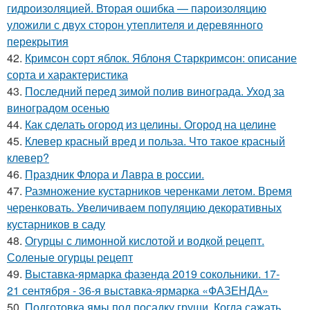
гидроизоляцией. Вторая ошибка — пароизоляцию
уложили с двух сторон утеплителя и деревянного
перекрытия
42.
Кримсон сорт яблок. Яблоня Старкримсон: описание
сорта и характеристика
43.
Последний перед зимой полив винограда. Уход за
виноградом осенью
44.
Как сделать огород из целины. Огород на целине
45.
Клевер красный вред и польза. Что такое красный
клевер?
46.
Праздник Флора и Лавра в россии.
47.
Размножение кустарников черенками летом. Время
черенковать. Увеличиваем популяцию декоративных
кустарников в саду
48.
Огурцы с лимонной кислотой и водкой рецепт.
Соленые огурцы рецепт
49.
Выставка-ярмарка фазенда 2019 сокольники. 17-
21 сентября - 36-я выставка-ярмарка «ФАЗЕНДА»
50.
Подготовка ямы под посадку груши. Когда сажать