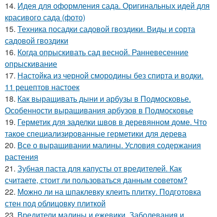
14.
Идея для оформления сада. Оригинальных идей для
красивого сада (фото)
15.
Техника посадки садовой гвоздики. Виды и сорта
садовой гвоздики
16.
Когда опрыскивать сад весной. Ранневесенние
опрыскивание
17.
Настойка из черной смородины без спирта и водки.
11 рецептов настоек
18.
Как выращивать дыни и арбузы в Подмосковье.
Особенности выращивания арбузов в Подмосковье
19.
Герметик для заделки швов в деревянном доме. Что
такое специализированные герметики для дерева
20.
Все о выращивании малины. Условия содержания
растения
21.
Зубная паста для капусты от вредителей. Как
считаете, стоит ли пользоваться данным советом?
22.
Можно ли на шпаклевку клеить плитку. Подготовка
стен под облицовку плиткой
23.
Вредители малины и ежевики. Заболевания и