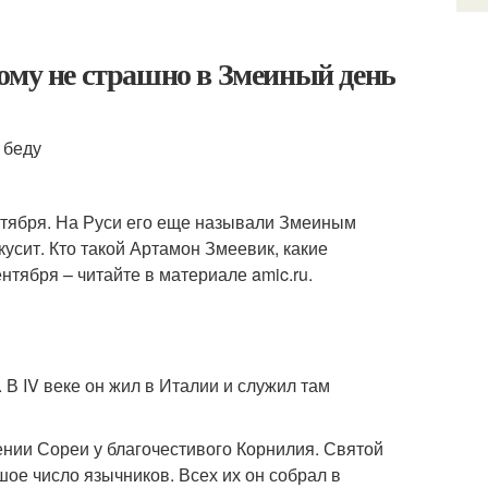
ому не страшно в Змеиный день
 беду
нтября. На Руси его еще называли Змеиным
укусит. Кто такой Артамон Змеевик, какие
нтября – читайте в материале amic.ru.
В IV веке он жил в Италии и служил там
нии Сореи у благочестивого Корнилия. Святой
ое число язычников. Всех их он собрал в