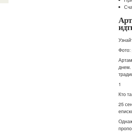
Сча
Арт
идт
Узнай
Фото: 
Артам
днем. 
тради
1
Кто т
25 се
еписк
Однаж
пропо