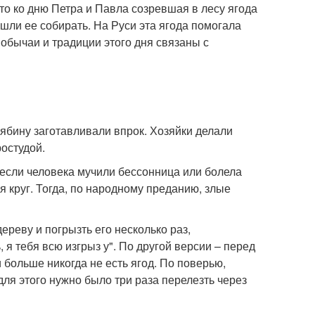
то ко дню Петра и Павла созревшая в лесу ягода
шли ее собирать. На Руси эта ягода помогала
 обычаи и традиции этого дня связаны с
Рябину заготавливали впрок. Хозяйки делали
ростудой.
если человека мучили бессонница или болела
бя круг. Тогда, по народному преданию, злые
ереву и погрызть его несколько раз,
 я тебя всю изгрыз у". По другой версии – перед
 больше никогда не есть ягод. По поверью,
ля этого нужно было три раза перелезть через