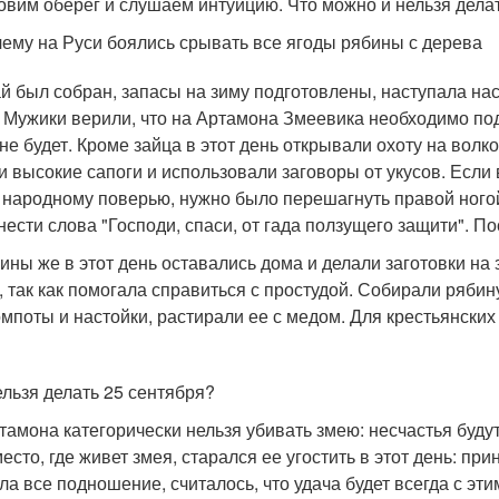
овим оберег и слушаем интуицию. Что можно и нельзя дела
ему на Руси боялись срывать все ягоды рябины с дерева
й был собран, запасы на зиму подготовлены, наступала на
. Мужики верили, что на Артамона Змеевика необходимо подс
не будет. Кроме зайца в этот день открывали охоту на волко
и высокие сапоги и использовали заговоры от укусов. Если 
о народному поверью, нужно было перешагнуть правой ного
нести слова "Господи, спаси, от гада ползущего защити". По
ны же в этот день оставались дома и делали заготовки на 
, так как помогала справиться с простудой. Собирали рябин
омпоты и настойки, растирали ее с медом. Для крестьянских
ельзя делать 25 сентября?
тамона категорически нельзя убивать змею: несчастья будут
место, где живет змея, старался ее угостить в этот день: пр
ла все подношение, считалось, что удача будет всегда с эти