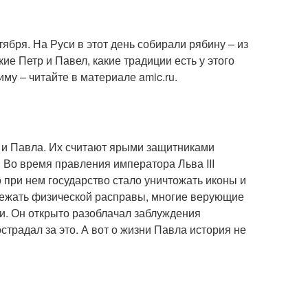
ября. На Руси в этот день собирали рябину – из
ие Петр и Павел, какие традиции есть у этого
му – читайте в материале amic.ru.
 и Павла. Их считают ярыми защитниками
. Во время правления императора Льва III
 при нем государство стало уничтожать иконы и
бежать физической расправы, многие верующие
еи. Он открыто разоблачал заблуждения
традал за это. А вот о жизни Павла история не