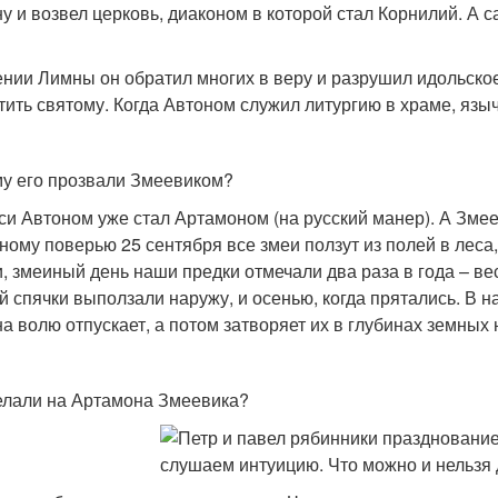
у и возвел церковь, диаконом в которой стал Корнилий. А
ении Лимны он обратил многих в веру и разрушил идольско
тить святому. Когда Автоном служил литургию в храме, языч
у его прозвали Змеевиком?
си Автоном уже стал Артамоном (на русский манер). А Змееви
ному поверью 25 сентября все змеи ползут из полей в леса
и, змеиный день наши предки отмечали два раза в года – ве
й спячки выползали наружу, и осенью, когда прятались. В н
на волю отпускает, а потом затворяет их в глубинах земных н
елали на Артамона Змеевика?