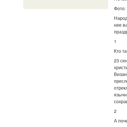
Фото:
Народ
нее в
празд
1
Кто т
23 се
христ
Визан
пресл
отрек
язычн
сохра
2
А поч