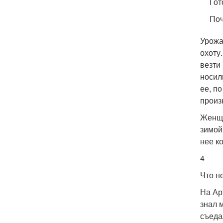
Гот
Поч
Урожа
охоту
везти 
носил
ее, п
произ
Женщи
зимой
нее к
4
Что н
На Ар
знал 
съеда