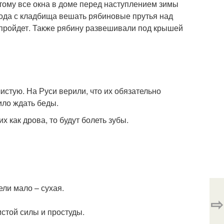
этому все окна в доме перед наступлением зимы
хода с кладбища вешать рябиновые прутья над
е пройдет. Также рябину развешивали под крышей
истую. На Руси верили, что их обязательно
ило ждать беды.
х как дрова, то будут болеть зубы.
ели мало – сухая.
⇨
истой силы и простуды.