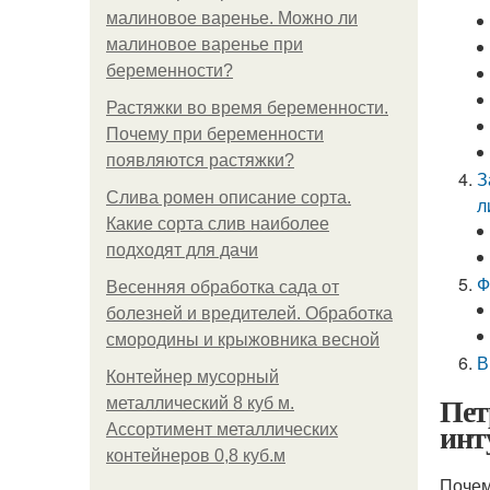
малиновое варенье. Можно ли
малиновое варенье при
беременности?
Растяжки во время беременности.
Почему при беременности
появляются растяжки?
З
Слива ромен описание сорта.
л
Какие сорта слив наиболее
подходят для дачи
Ф
Весенняя обработка сада от
болезней и вредителей. Обработка
смородины и крыжовника весной
В
Контейнер мусорный
Пет
металлический 8 куб м.
инт
Ассортимент металлических
контейнеров 0,8 куб.м
Почем