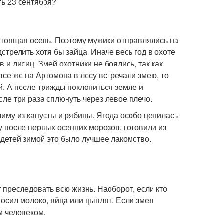
ть 23 сентября?
стоящая осень. Поэтому мужики отправлялись на
трелить хотя бы зайца. Иначе весь год в охоте
в и лисиц. Змей охотники не боялись, так как
все же на Артомона в лесу встречали змею, то
й. А после трижды поклониться земле и
сле три раза сплюнуть через левое плечо.
зиму из капусты и рябины. Ягода особо ценилась
у после первых осенних морозов, готовили из
 детей зимой это было лучшее лакомство.
 преследовать всю жизнь. Наоборот, если кто
иносил молоко, яйца или цыплят. Если змея
м человеком.