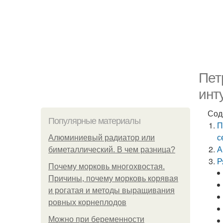
Пет
инт
Сод
Популярные материалы
П
с
Алюминиевый радиатор или
А
биметаллический. В чем разница?
Р
Почему морковь многохвостая.
Причины, почему морковь корявая
и рогатая и методы выращивания
ровных корнеплодов
Можно при беременности