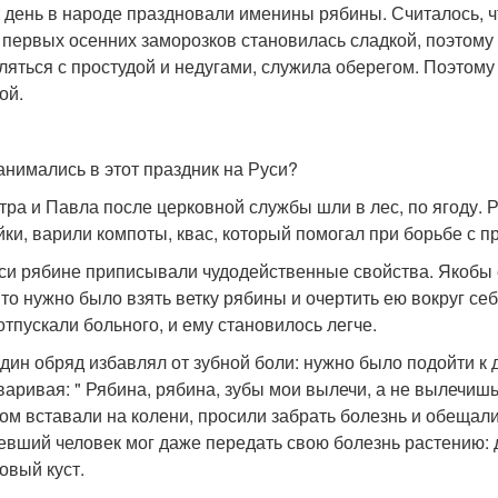
т день в народе праздновали именины рябины. Считалось, ч
 первых осенних заморозков становилась сладкой, поэтому 
ляться с простудой и недугами, служила оберегом. Поэтому
ой.
анимались в этот праздник на Руси?
тра и Павла после церковной службы шли в лес, по ягоду. 
йки, варили компоты, квас, который помогал при борьбе с п
си рябине приписывали чудодейственные свойства. Якобы 
, то нужно было взять ветку рябины и очертить ею вокруг се
отпускали больного, и ему становилось легче.
дин обряд избавлял от зубной боли: нужно было подойти к д
варивая: " Рябина, рябина, зубы мои вылечи, а не вылечишь,
ом вставали на колени, просили забрать болезнь и обещали
евший человек мог даже передать свою болезнь растению: д
овый куст.