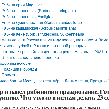
Рябина ария Magnifica
Рябина тюрингская (Sorbus × thuringiaca)
Рябина тюрингская Fastigiata
Рябина бузинолистная (Sorbus sambucifolia)
Рябина кашмирская (Sorbus cashmiriana)
Рябина Кёне (Sorbus frutescens, S. koehneana)
амена денег в России в 2020 году последние новости. Замен
и замена рублей в России из-за новой реформы
Что значит российская денежная реформа января 2021-го
В чем опасность нововведений
едорины вечерки
Традиции и обряды
Приметы
идео братья Месяцы. 23 сентября - День Авсеня, Праздник
р и павел рябинники празднование. Го
уицию. Что можно и нельзя делать 23 с
у на Руси боялись срывать все ягоды рябины с дерева