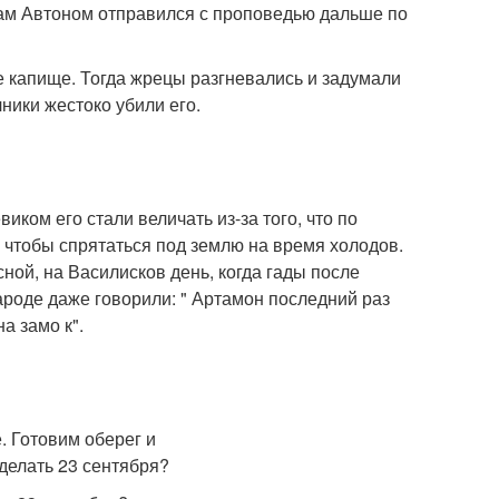
 сам Автоном отправился с проповедью дальше по
е капище. Тогда жрецы разгневались и задумали
ники жестоко убили его.
ком его стали величать из-за того, что по
, чтобы спрятаться под землю на время холодов.
сной, на Василисков день, когда гады после
ароде даже говорили: " Артамон последний раз
а замо к".