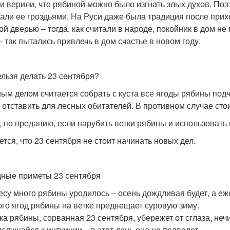
и верили, что рябиной можно было изгнать злых духов. По
али ее гроздьями. На Руси даже была традиция после при
ой дверью – тогда, как считали в народе, покойник в дом н
– так пытались привлечь в дом счастье в новом году.
ельзя делать 23 сентября?
ым делом считается собрать с куста все ягоды рябины подч
 отставить для лесных обитателей. В противном случае сто
, по преданию, если нарубить ветки рябины и использовать и
ется, что 23 сентября не стоит начинать новых дел.
ные приметы 23 сентября
есу много рябины уродилось – осень дождливая будет, а еж
го ягод рябины на ветке предвещает суровую зиму.
ка рябины, сорванная 23 сентября, убережет от сглаза, неч
слушайся к интуиции – в этот день она не подведет.