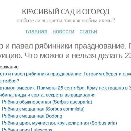
КРАСИВЫЙ САД И ОГОРОД
любите ли вы цветы, так как любим их мы?
главная
новости
статьи
р и павел рябинники празднование. 
уицию. Что можно и нельзя делать 2
ержание
етр и павел рябинники празднование. Готовим оберег и слу
ентября?
ртамон змеевик. Приметы 25 сентября. Кому не страшно в З
ябина: виды и сорта, секреты выращивания
Рябина обыкновенная (Sorbus aucuparia)
Рябина смешанная (Sorbus commixta)
Рябина смешанная Dodong
Рябина ария, мучнистая, круглолистная (Sorbus aria)
Рябина ария Lutescens