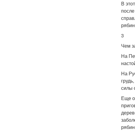
В это
после
справ
рябин
3
Чем з
На Пе
насто
На Ру
грудь
силы 
Еще о
приго
дерев
забол
рябин