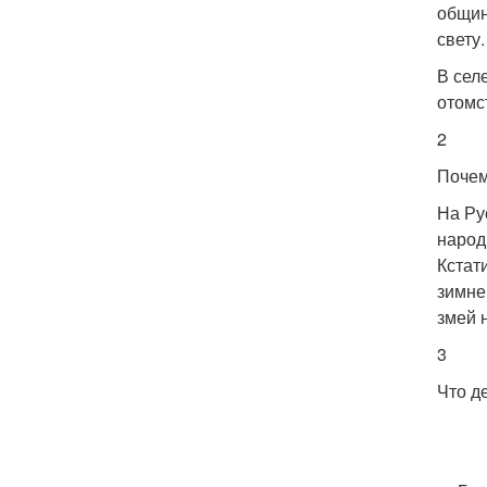
общин
свету.
В сел
отомс
2
Почем
На Ру
народ
Кстат
зимне
змей 
3
Что д