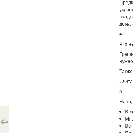
Предк
украш
входн
дома 
4
Что н
Грешн
нужно
Также
Счита
5
Народ
В л
⇦
Мно
Вет
При