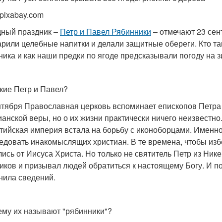
 pixabay.com
ный праздник –
Петр и Павел Рябинники
– отмечают 23 сент
арили целебные напитки и делали защитные обереги. Кто так
ника и как наши предки по ягоде предсказывали погоду на зи
акие Петр и Павел?
нтября Православная церковь вспоминает епископов Петра
ианской веры, но о их жизни практически ничего неизвестно
тийская империя встала на борьбу с иконоборцами. Именно
едовать инакомыслящих христиан. В те времена, чтобы из
лись от Иисуса Христа. Но только не святитель Петр из Ник
иков и призывал людей обратиться к настоящему Богу. И пос
нила сведений.
ему их называют "рябинники"?