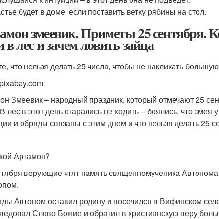
стье будет в доме, если поставить ветку рябины на стол.
амон змеевик. Приметы 25 сентября. К
и в лес и зачем ловить зайца
те, что нельзя делать 25 числа, чтобы не накликать большую
pixabay.com.
он Змеевик – народный праздник, который отмечают 25 се
В лес в этот день старались не ходить – боялись, что змея 
ции и обряды связаны с этим днем и что нельзя делать 25 се
акой Артамон?
нтября верующие чтят память священномученика Автонома. 
опом.
ды Автоном оставил родину и поселился в Вифинском селе
ведовал Слово Божие и обратил в христианскую веру больш